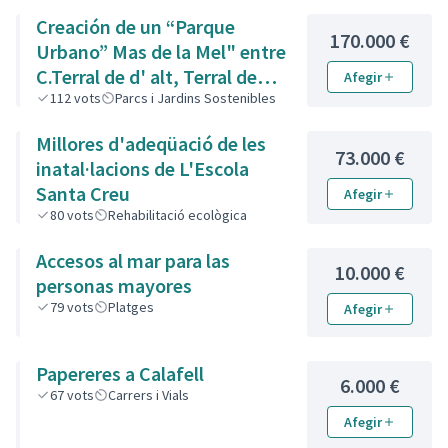
Creación de un “Parque
170.000 €
Urbano” Mas de la Mel" entre
C.Terral de d' alt, Terral de
Afegir
Baix i de l' Est.
112
vots
Parcs i Jardins Sostenibles
Millores d'adeqüació de les
73.000 €
inatal·lacions de L'Escola
Santa Creu
Afegir
80
vots
Rehabilitació ecològica
Accesos al mar para las
10.000 €
personas mayores
79
vots
Platges
Afegir
Papereres a Calafell
6.000 €
67
vots
Carrers i Vials
Afegir