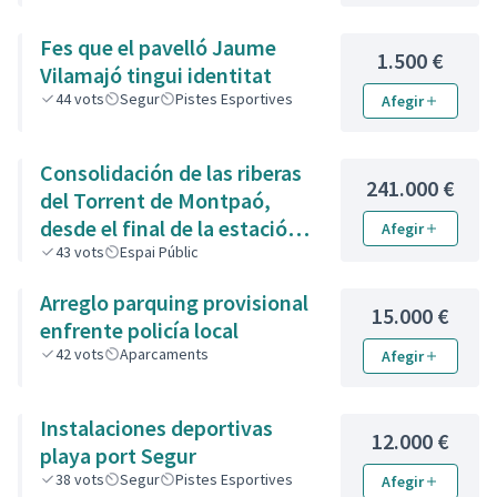
Fes que el pavelló Jaume
1.500 €
Vilamajó tingui identitat
44
vots
Segur
Pistes Esportives
Afegir
Consolidación de las riberas
241.000 €
del Torrent de Montpaó,
desde el final de la estación
Afegir
de la Renfe hasta la zona de
43
vots
Espai Públic
piedra de la calle de L’Estany.
Arreglo parquing provisional
15.000 €
enfrente policía local
42
vots
Aparcaments
Afegir
Instalaciones deportivas
12.000 €
playa port Segur
38
vots
Segur
Pistes Esportives
Afegir