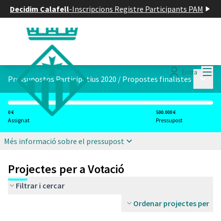
Decidim Calafell
-
Inscripcions Registre Participants PAM
Menú
Entra
Menú p
Pressupostos Participatius 2020
/
Propostes finalistes
0 €
500.000 €
Assignat
Pressupost
Més informació sobre el pressupost
Projectes per a Votació
Filtrar i cercar
Ordenar projectes per