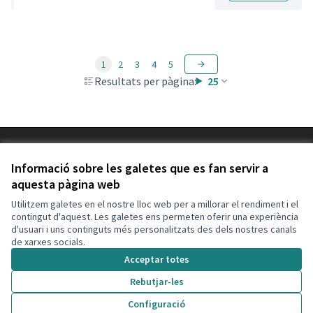
1
2
3
4
5
Resultats per pàgina:
25
Termes i condicions d'ús
Configuració de les galetes
Informació sobre les galetes que es fan servir a
Decidim Calafell a X
Decidim Calafell a Facebook
Decidim Calafell a YouTube
Decidim Calafell a GitHub
aquesta pàgina web
(Enllaç extern)
(Enllaç extern)
(Enllaç extern)
(Enllaç extern)
Utilitzem galetes en el nostre lloc web per a millorar el rendiment i el
contingut d'aquest. Les galetes ens permeten oferir una experiència
d'usuari i uns continguts més personalitzats des dels nostres canals
Amb llicènc
(Enllaç exte
de xarxes socials.
(Enllaç extern)
Web creada amb
programari lliure
.
Acceptar totes
(Enllaç extern)
Rebutjar-les
Configuració