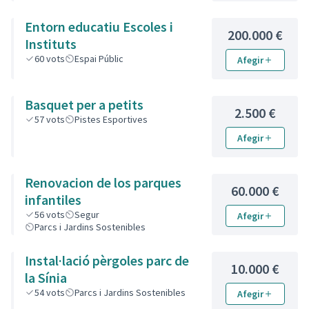
Entorn educatiu Escoles i
200.000 €
Instituts
60
vots
Espai Públic
Afegir
Basquet per a petits
2.500 €
57
vots
Pistes Esportives
Afegir
Renovacion de los parques
60.000 €
infantiles
56
vots
Segur
Afegir
Parcs i Jardins Sostenibles
Instal·lació pèrgoles parc de
10.000 €
la Sínia
54
vots
Parcs i Jardins Sostenibles
Afegir