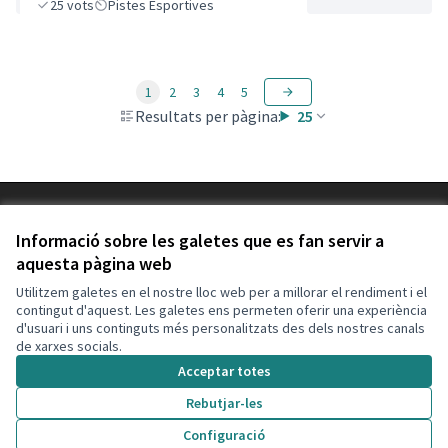
25
vots
Pistes Esportives
1
2
3
4
5
Resultats per pàgina:
25
Termes i condicions d'ús
Configuració de les galetes
Informació sobre les galetes que es fan servir a
Decidim Calafell a X
Decidim Calafell a Facebook
Decidim Calafell a YouTube
Decidim Calafell a GitHub
aquesta pàgina web
(Enllaç extern)
(Enllaç extern)
(Enllaç extern)
(Enllaç extern)
Utilitzem galetes en el nostre lloc web per a millorar el rendiment i el
contingut d'aquest. Les galetes ens permeten oferir una experiència
d'usuari i uns continguts més personalitzats des dels nostres canals
Amb llicènc
(Enllaç exte
de xarxes socials.
(Enllaç extern)
Web creada amb
programari lliure
.
Acceptar totes
(Enllaç extern)
Rebutjar-les
Configuració