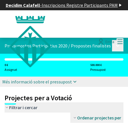
Decidim Calafell
-
Inscripcions Registre Participants PAM
Menú
Entra
Menú p
Pressupostos Participatius 2020
/
Propostes finalistes
0 €
500.000 €
Assignat
Pressupost
Més informació sobre el pressupost
Projectes per a Votació
Filtrar i cercar
Ordenar projectes per