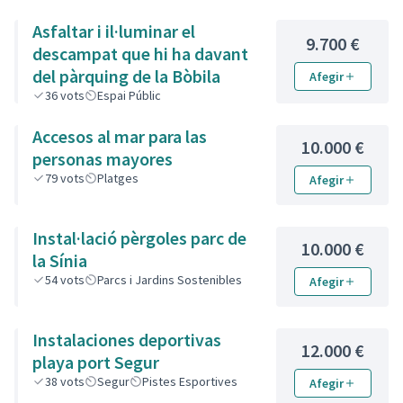
Asfaltar i il·luminar el
9.700 €
descampat que hi ha davant
del pàrquing de la Bòbila
Afegir
36
vots
Espai Públic
Accesos al mar para las
10.000 €
personas mayores
79
vots
Platges
Afegir
Instal·lació pèrgoles parc de
10.000 €
la Sínia
54
vots
Parcs i Jardins Sostenibles
Afegir
Instalaciones deportivas
12.000 €
playa port Segur
38
vots
Segur
Pistes Esportives
Afegir