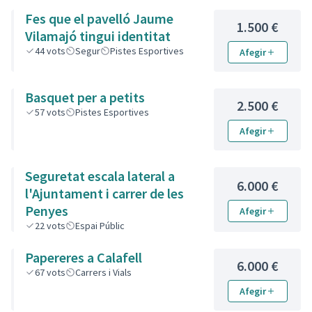
Fes que el pavelló Jaume
1.500 €
Vilamajó tingui identitat
44
vots
Segur
Pistes Esportives
Afegir
Basquet per a petits
2.500 €
57
vots
Pistes Esportives
Afegir
Seguretat escala lateral a
6.000 €
l'Ajuntament i carrer de les
Penyes
Afegir
22
vots
Espai Públic
Papereres a Calafell
6.000 €
67
vots
Carrers i Vials
Afegir