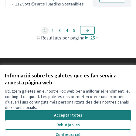
Baix i de l' Est.
112
vots
Parcs i Jardins Sostenibles
1
2
3
4
5
Resultats per pàgina:
25
Termes i condicions d'ús
Configuració de les galetes
Informació sobre les galetes que es fan servir a
Decidim Calafell a X
Decidim Calafell a Facebook
Decidim Calafell a YouTube
Decidim Calafell a GitHub
aquesta pàgina web
(Enllaç extern)
(Enllaç extern)
(Enllaç extern)
(Enllaç extern)
Utilitzem galetes en el nostre lloc web per a millorar el rendiment i el
contingut d'aquest. Les galetes ens permeten oferir una experiència
d'usuari i uns continguts més personalitzats des dels nostres canals
Amb llicènc
(Enllaç exte
de xarxes socials.
(Enllaç extern)
Web creada amb
programari lliure
.
Acceptar totes
(Enllaç extern)
Rebutjar-les
Configuració