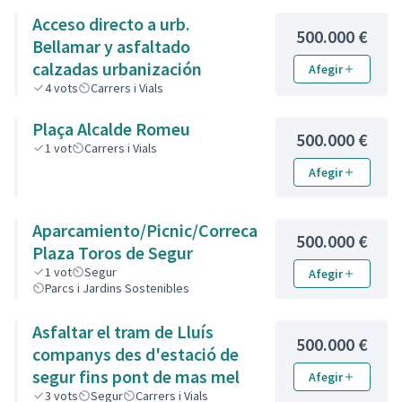
Acceso directo a urb.
500.000 €
Bellamar y asfaltado
calzadas urbanización
Afegir
4
vots
Carrers i Vials
Plaça Alcalde Romeu
500.000 €
1
vot
Carrers i Vials
Afegir
Aparcamiento/Picnic/Correcan
500.000 €
Plaza Toros de Segur
1
vot
Segur
Afegir
Parcs i Jardins Sostenibles
Asfaltar el tram de Lluís
500.000 €
companys des d'estació de
segur fins pont de mas mel
Afegir
3
vots
Segur
Carrers i Vials