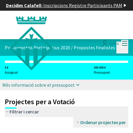
Decidim Calafell
-
Inscripcions Registre Participants PAM
Menú
Entra
Menú p
Pressupostos Participatius 2020
/
Propostes finalistes
0 €
500.000 €
Assignat
Pressupost
Més informació sobre el pressupost
Projectes per a Votació
Filtrar i cercar
Ordenar projectes per