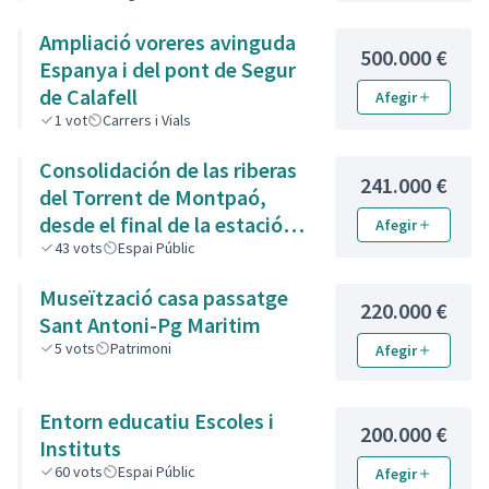
Ampliació voreres avinguda
500.000 €
Espanya i del pont de Segur
de Calafell
Afegir
1
vot
Carrers i Vials
Consolidación de las riberas
241.000 €
del Torrent de Montpaó,
desde el final de la estación
Afegir
de la Renfe hasta la zona de
43
vots
Espai Públic
piedra de la calle de L’Estany.
Museïtzació casa passatge
220.000 €
Sant Antoni-Pg Maritim
5
vots
Patrimoni
Afegir
Entorn educatiu Escoles i
200.000 €
Instituts
60
vots
Espai Públic
Afegir