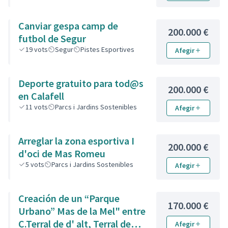
Canviar gespa camp de
200.000 €
futbol de Segur
19
vots
Segur
Pistes Esportives
Afegir
Deporte gratuito para tod@s
200.000 €
en Calafell
11
vots
Parcs i Jardins Sostenibles
Afegir
Arreglar la zona esportiva I
200.000 €
d'oci de Mas Romeu
5
vots
Parcs i Jardins Sostenibles
Afegir
Creación de un “Parque
170.000 €
Urbano” Mas de la Mel" entre
C.Terral de d' alt, Terral de
Afegir