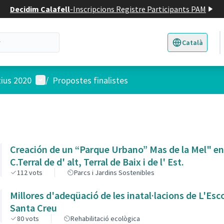
Decidim Calafell
-
Inscripcions Registre Participants PAM
Català
Triar la llengua
E
Menú d'usuari
tius 2020
/
Propostes finalistes
Creación de un “Parque Urbano” Mas de la Mel" en
C.Terral de d' alt, Terral de Baix i de l' Est.
112
vots
Parcs i Jardins Sostenibles
Millores d'adeqüació de les inatal·lacions de L'Esc
Santa Creu
80
vots
Rehabilitació ecològica