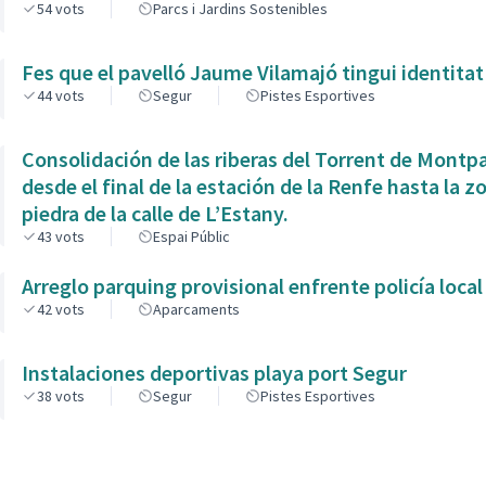
54
vots
Parcs i Jardins Sostenibles
Fes que el pavelló Jaume Vilamajó tingui identitat
44
vots
Segur
Pistes Esportives
Consolidación de las riberas del Torrent de Montp
desde el final de la estación de la Renfe hasta la z
piedra de la calle de L’Estany.
43
vots
Espai Públic
Arreglo parquing provisional enfrente policía local
42
vots
Aparcaments
Instalaciones deportivas playa port Segur
38
vots
Segur
Pistes Esportives