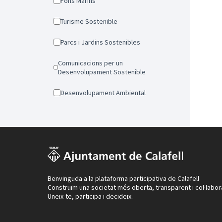
Fons Marins
Turisme Sostenible
Parcs i Jardins Sostenibles
Comunicacions per un
Desenvolupament Sostenible
Desenvolupament Ambiental
Benvinguda a la plataforma participativa de Calafell
Construïm una societat més oberta, transparent i col·labor
Uneix-te, participa i decideix.