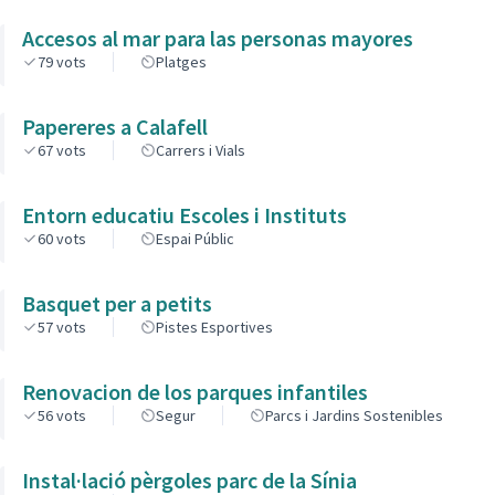
Accesos al mar para las personas mayores
79
vots
Platges
Papereres a Calafell
67
vots
Carrers i Vials
Entorn educatiu Escoles i Instituts
60
vots
Espai Públic
Basquet per a petits
57
vots
Pistes Esportives
Renovacion de los parques infantiles
56
vots
Segur
Parcs i Jardins Sostenibles
Instal·lació pèrgoles parc de la Sínia