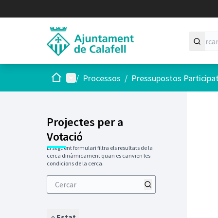
Inici
Menú principal
/
Processos
/
Pressupostos Participa
Projectes per a
Votació
El següent formulari filtra els resultats de la
cerca dinàmicament quan es canvien les
condicions de la cerca.
Estat