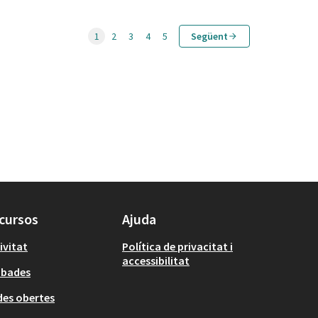
1
2
3
4
5
Següent
cursos
Ajuda
ivitat
Política de privacitat i
accessibilitat
obades
es obertes