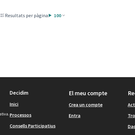
Resultats per pàgina:
100
Decidim
El meu compte
Re
Inici
Crea un compte
Act
ativa.
Processos
Entra
Tr
Consells Participatius
Dad