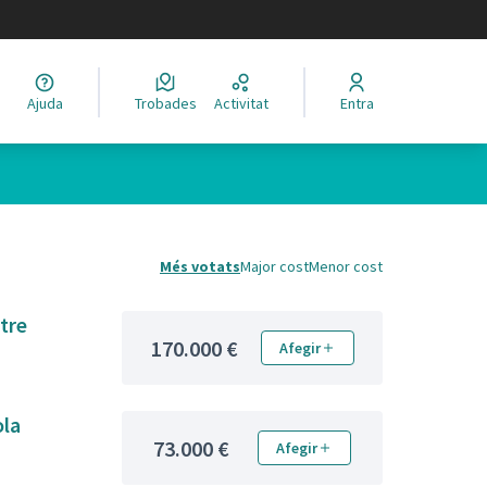
legir el idioma
Ajuda
Trobades
Activitat
Entra
Més votats
Major cost
Menor cost
tre
170.000 €
Afegir
ola
73.000 €
Afegir