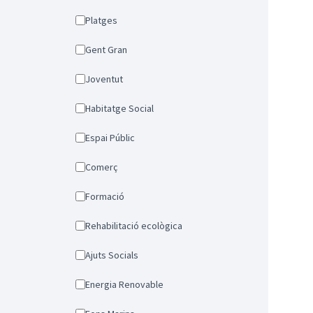
Platges
Gent Gran
Joventut
Habitatge Social
Espai Públic
Comerç
Formació
Rehabilitació ecològica
Ajuts Socials
Energia Renovable