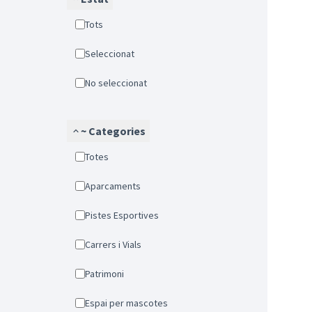
Tots
Seleccionat
No seleccionat
~ Categories
Totes
Aparcaments
Pistes Esportives
Carrers i Vials
Patrimoni
Espai per mascotes