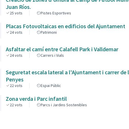
Juan Ríos.
25
vots
Pistes Esportives
Placas Fotovoltaicas en edificios del Ajuntament
24
vots
Patrimoni
Asfaltar el camí entre Calafell Park i Valldemar
24
vots
Carrers i Vials
Seguretat escala lateral a l'Ajuntament i carrer de 
Penyes
22
vots
Espai Públic
Zona verda i Parc infantil
22
vots
Parcs i Jardins Sostenibles