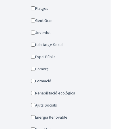
Platges
Gent Gran
Joventut
Habitatge Social
Espai Públic
Comerç
Formació
Rehabilitació ecològica
Ajuts Socials
Energia Renovable