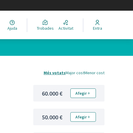
legir el idioma
Ajuda
Trobades
Activitat
Entra
Més votats
Major cost
Menor cost
60.000 €
Afegir
50.000 €
Afegir