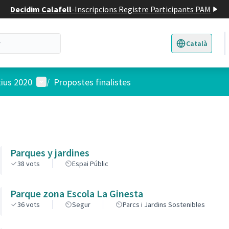
Decidim Calafell
-
Inscripcions Registre Participants PAM
Català
Triar la llengua
E
Menú d'usuari
tius 2020
/
Propostes finalistes
Parques y jardines
38
vots
Espai Públic
Parque zona Escola La Ginesta
36
vots
Segur
Parcs i Jardins Sostenibles