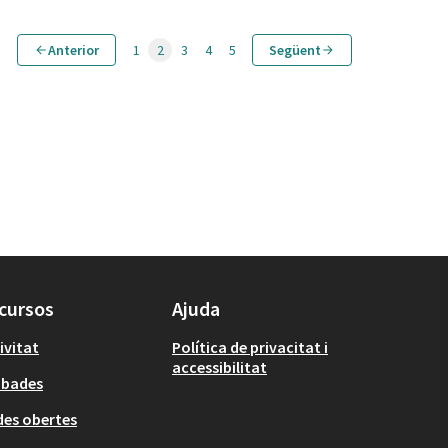
Anterior
1
2
3
4
5
Següent
cursos
Ajuda
ivitat
Política de privacitat i
accessibilitat
obades
es obertes