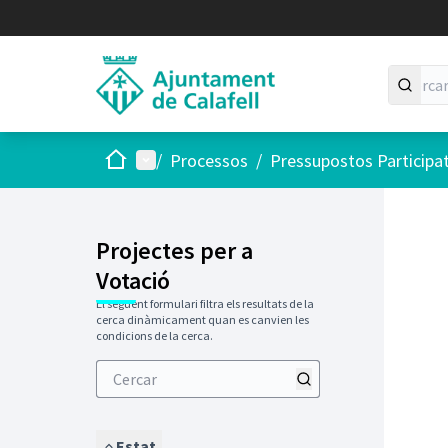
Inici
Menú principal
/
Processos
/
Pressupostos Participa
Projectes per a
Votació
El següent formulari filtra els resultats de la
cerca dinàmicament quan es canvien les
condicions de la cerca.
Estat