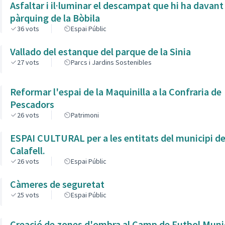
Asfaltar i il·luminar el descampat que hi ha davant
pàrquing de la Bòbila
36
vots
Espai Públic
Vallado del estanque del parque de la Sinia
27
vots
Parcs i Jardins Sostenibles
Reformar l'espai de la Maquinilla a la Confraria de
Pescadors
26
vots
Patrimoni
ESPAI CULTURAL per a les entitats del municipi d
Calafell.
26
vots
Espai Públic
Càmeres de seguretat
25
vots
Espai Públic
Creació de zones d'ombra al Camp de Futbol Muni