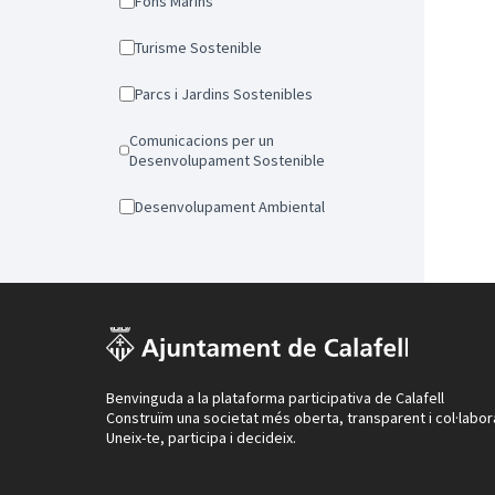
Fons Marins
Turisme Sostenible
Parcs i Jardins Sostenibles
Comunicacions per un
Desenvolupament Sostenible
Desenvolupament Ambiental
Benvinguda a la plataforma participativa de Calafell
Construïm una societat més oberta, transparent i col·labor
Uneix-te, participa i decideix.