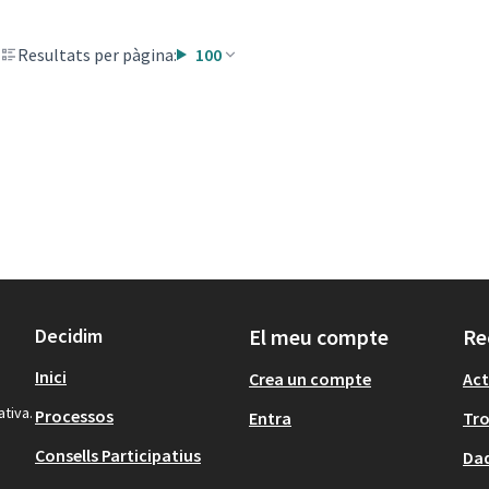
Resultats per pàgina:
100
Decidim
El meu compte
Re
Inici
Crea un compte
Act
ativa.
Processos
Entra
Tr
Consells Participatius
Dad