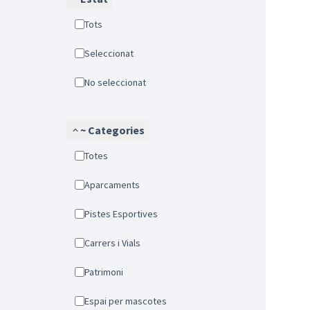
Tots
Seleccionat
No seleccionat
~ Categories
Totes
Aparcaments
Pistes Esportives
Carrers i Vials
Patrimoni
Espai per mascotes