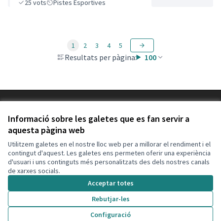
25
vots
Pistes Esportives
1
2
3
4
5
Resultats per pàgina:
100
Termes i condicions d'ús
Configuració de les galetes
Informació sobre les galetes que es fan servir a
Decidim Calafell a X
Decidim Calafell a Facebook
Decidim Calafell a YouTube
Decidim Calafell a GitHub
aquesta pàgina web
(Enllaç extern)
(Enllaç extern)
(Enllaç extern)
(Enllaç extern)
Utilitzem galetes en el nostre lloc web per a millorar el rendiment i el
contingut d'aquest. Les galetes ens permeten oferir una experiència
d'usuari i uns continguts més personalitzats des dels nostres canals
Amb llicènc
(Enllaç exte
de xarxes socials.
(Enllaç extern)
Web creada amb
programari lliure
.
Acceptar totes
(Enllaç extern)
Rebutjar-les
Configuració