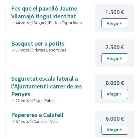
Fes que el pavelló Jaume
1.500 €
Vilamajó tingui identitat
44
vots
Segur
Pistes Esportives
Afegir
Basquet per a petits
2.500 €
57
vots
Pistes Esportives
Afegir
Seguretat escala lateral a
6.000 €
l'Ajuntament i carrer de les
Penyes
Afegir
22
vots
Espai Públic
Papereres a Calafell
6.000 €
67
vots
Carrers i Vials
Afegir