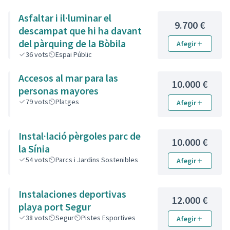
Asfaltar i il·luminar el
9.700 €
descampat que hi ha davant
del pàrquing de la Bòbila
Afegir
36
vots
Espai Públic
Accesos al mar para las
10.000 €
personas mayores
79
vots
Platges
Afegir
Instal·lació pèrgoles parc de
10.000 €
la Sínia
54
vots
Parcs i Jardins Sostenibles
Afegir
Instalaciones deportivas
12.000 €
playa port Segur
38
vots
Segur
Pistes Esportives
Afegir