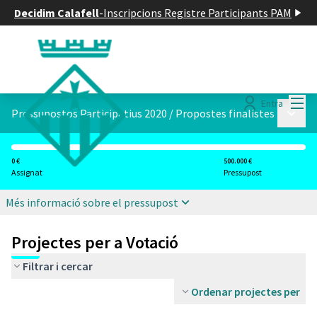
Decidim Calafell
-
Inscripcions Registre Participants PAM
Menú
Entra
Menú p
Pressupostos Participatius 2020
/
Propostes finalistes
0 €
500.000 €
Assignat
Pressupost
Més informació sobre el pressupost
Projectes per a Votació
Filtrar i cercar
Ordenar projectes per