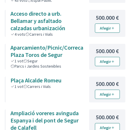
de la Renfe hasta la zona de
43
vots
Espai Públic
piedra de la calle de L’Estany.
Acceso directo a urb.
500.000 €
Bellamar y asfaltado
calzadas urbanización
Afegir
4
vots
Carrers i Vials
Aparcamiento/Picnic/Correcan
500.000 €
Plaza Toros de Segur
1
vot
Segur
Afegir
Parcs i Jardins Sostenibles
Plaça Alcalde Romeu
500.000 €
1
vot
Carrers i Vials
Afegir
Ampliació voreres avinguda
500.000 €
Espanya i del pont de Segur
de Calafell
Afegir