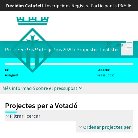
Decidim Calafell
-
Inscripcions Registre Participants PAM
Menú
Entra
Menú p
Pressupostos Participatius 2020
/
Propostes finalistes
0 €
500.000 €
Assignat
Pressupost
Més informació sobre el pressupost
Projectes per a Votació
Filtrar i cercar
Ordenar projectes per