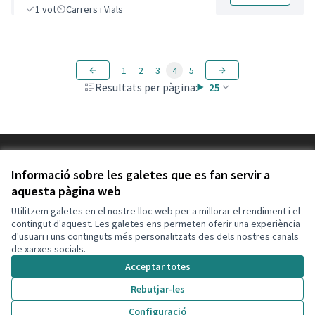
1
vot
Carrers i Vials
1
2
3
4
5
Resultats per pàgina:
25
Termes i condicions d'ús
Configuració de les galetes
Informació sobre les galetes que es fan servir a
Decidim Calafell a X
Decidim Calafell a Facebook
Decidim Calafell a YouTube
Decidim Calafell a GitHub
aquesta pàgina web
(Enllaç extern)
(Enllaç extern)
(Enllaç extern)
(Enllaç extern)
Utilitzem galetes en el nostre lloc web per a millorar el rendiment i el
contingut d'aquest. Les galetes ens permeten oferir una experiència
d'usuari i uns continguts més personalitzats des dels nostres canals
Amb llicènc
(Enllaç exte
de xarxes socials.
(Enllaç extern)
Web creada amb
programari lliure
.
Acceptar totes
(Enllaç extern)
Rebutjar-les
Configuració