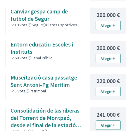
Canviar gespa camp de
200.000 €
futbol de Segur
19
vots
Segur
Pistes Esportives
Afegir
Entorn educatiu Escoles i
200.000 €
Instituts
60
vots
Espai Públic
Afegir
Museïtzació casa passatge
220.000 €
Sant Antoni-Pg Maritim
5
vots
Patrimoni
Afegir
Consolidación de las riberas
241.000 €
del Torrent de Montpaó,
desde el final de la estación
Afegir