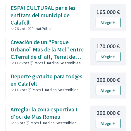
ESPAI CULTURAL per a les
165.000 €
entitats del municipi de
Calafell.
Afegir
26
vots
Espai Públic
Creación de un “Parque
170.000 €
Urbano” Mas de la Mel" entre
C.Terral de d' alt, Terral de
Afegir
Baix i de l' Est.
112
vots
Parcs i Jardins Sostenibles
Deporte gratuito para tod@s
200.000 €
en Calafell
11
vots
Parcs i Jardins Sostenibles
Afegir
Arreglar la zona esportiva I
200.000 €
d'oci de Mas Romeu
5
vots
Parcs i Jardins Sostenibles
Afegir