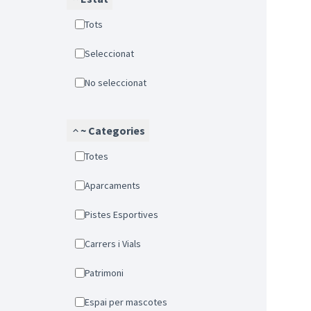
Tots
Seleccionat
No seleccionat
~ Categories
Totes
Aparcaments
Pistes Esportives
Carrers i Vials
Patrimoni
Espai per mascotes