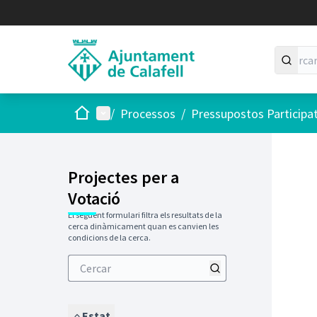
Inici
Menú principal
/
Processos
/
Pressupostos Participa
Projectes per a
Votació
El següent formulari filtra els resultats de la
cerca dinàmicament quan es canvien les
condicions de la cerca.
Estat