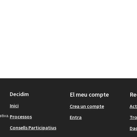
Decidim
El meu compte
Re
Inici
Crea un compte
Act
ativa.
Processos
Entra
Tr
Consells Participatius
Dad