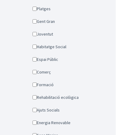
Platges
Gent Gran
Joventut
Habitatge Social
Espai Públic
Comerç
Formació
Rehabilitació ecològica
Ajuts Socials
Energia Renovable