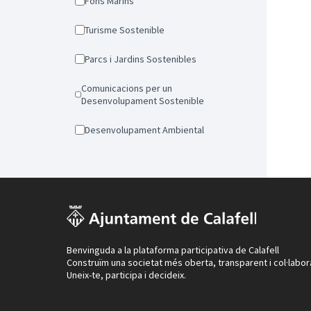
Fons Marins
Turisme Sostenible
Parcs i Jardins Sostenibles
Comunicacions per un
Desenvolupament Sostenible
Desenvolupament Ambiental
Benvinguda a la plataforma participativa de Calafell
Construïm una societat més oberta, transparent i col·labor
Uneix-te, participa i decideix.