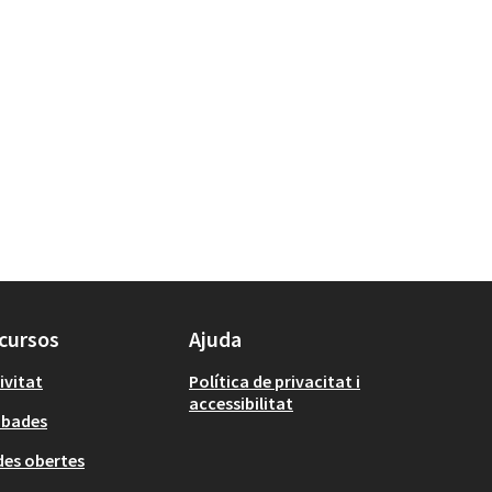
cursos
Ajuda
ivitat
Política de privacitat i
accessibilitat
obades
es obertes