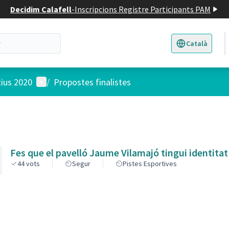
Decidim Calafell
-
Inscripcions Registre Participants PAM
Català
Triar la llengua
E
Menú d'usuari
tius 2020
/
Propostes finalistes
Fes que el pavelló Jaume Vilamajó tingui identitat
44
vots
Segur
Pistes Esportives