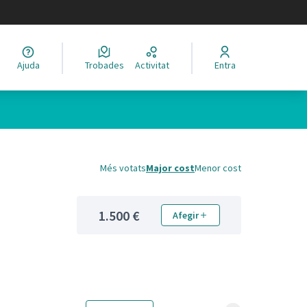
legir el idioma
Ajuda
Trobades
Activitat
Entra
Més votats
Major cost
Menor cost
1.500 €
Afegir