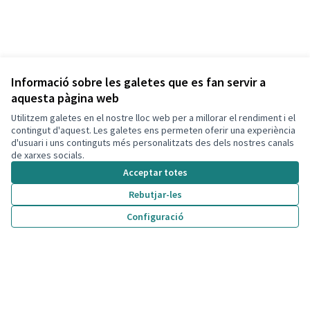
Informació sobre les galetes que es fan servir a
aquesta pàgina web
Utilitzem galetes en el nostre lloc web per a millorar el rendiment i el
contingut d'aquest. Les galetes ens permeten oferir una experiència
d'usuari i uns continguts més personalitzats des dels nostres canals
de xarxes socials.
Acceptar totes
Rebutjar-les
Termes i condicions d'ús
Configuració
Configuració de les galetes
Decidim Calafell a X
Decidim Calafell a Facebook
Decidim Calafell a YouTube
Decidim Calafell a GitHub
(Enllaç extern)
(Enllaç extern)
(Enllaç extern)
(Enllaç extern)
Amb llicènc
(Enllaç exte