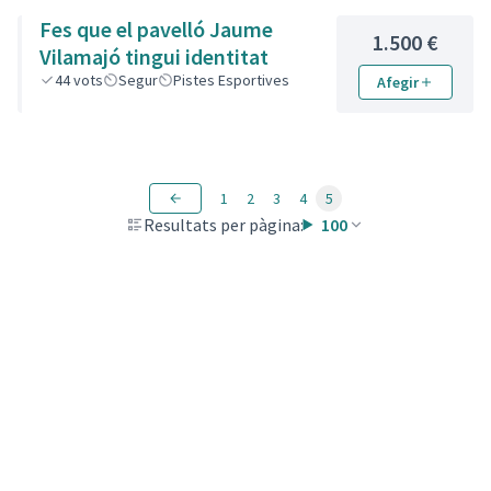
Fes que el pavelló Jaume
1.500 €
Vilamajó tingui identitat
44
vots
Segur
Pistes Esportives
Afegir
1
2
3
4
5
Resultats per pàgina:
100