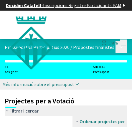
Decidim Calafell
-
Inscripcions Registre Participants PAM
Menú
Entra
Menú p
Pressupostos Participatius 2020
/
Propostes finalistes
0 €
500.000 €
Assignat
Pressupost
Més informació sobre el pressupost
Projectes per a Votació
Filtrar i cercar
Ordenar projectes per