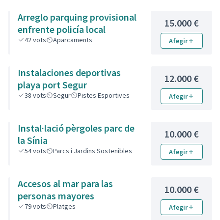
Arreglo parquing provisional
15.000 €
enfrente policía local
42
vots
Aparcaments
Afegir
Instalaciones deportivas
12.000 €
playa port Segur
38
vots
Segur
Pistes Esportives
Afegir
Instal·lació pèrgoles parc de
10.000 €
la Sínia
54
vots
Parcs i Jardins Sostenibles
Afegir
Accesos al mar para las
10.000 €
personas mayores
79
vots
Platges
Afegir