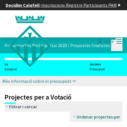
Decidim Calafell
-
Inscripcions Registre Participants PAM
Menú
Entra
Menú p
Pressupostos Participatius 2020
/
Propostes finalistes
0 €
500.000 €
Assignat
Pressupost
Més informació sobre el pressupost
Projectes per a Votació
Filtrar i cercar
Ordenar projectes per