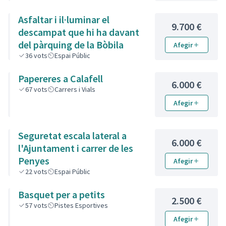
Asfaltar i il·luminar el
9.700 €
descampat que hi ha davant
del pàrquing de la Bòbila
Afegir
36
vots
Espai Públic
Papereres a Calafell
6.000 €
67
vots
Carrers i Vials
Afegir
Seguretat escala lateral a
6.000 €
l'Ajuntament i carrer de les
Penyes
Afegir
22
vots
Espai Públic
Basquet per a petits
2.500 €
57
vots
Pistes Esportives
Afegir