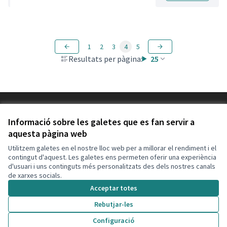
1
2
3
4
5
Resultats per pàgina:
25
Termes i condicions d'ús
Configuració de les galetes
Informació sobre les galetes que es fan servir a
Decidim Calafell a X
Decidim Calafell a Facebook
Decidim Calafell a YouTube
Decidim Calafell a GitHub
aquesta pàgina web
(Enllaç extern)
(Enllaç extern)
(Enllaç extern)
(Enllaç extern)
Utilitzem galetes en el nostre lloc web per a millorar el rendiment i el
contingut d'aquest. Les galetes ens permeten oferir una experiència
d'usuari i uns continguts més personalitzats des dels nostres canals
Amb llicènc
(Enllaç exte
de xarxes socials.
(Enllaç extern)
Web creada amb
programari lliure
.
Acceptar totes
(Enllaç extern)
Rebutjar-les
Configuració