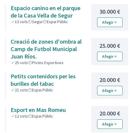
Espacio canino en el parque
30.000 €
de la Casa Vella de Segur
13
vots
Segur
Espai Públic
Afegir
Creació de zones d'ombra al
25.000 €
Camp de Futbol Municipal
Juan Ríos.
Afegir
25
vots
Pistes Esportives
Petits contenidors per les
20.000 €
burilles del tabac
21
vots
Espai Públic
Afegir
Esport en Mas Romeu
20.000 €
12
vots
Espai Públic
Afegir