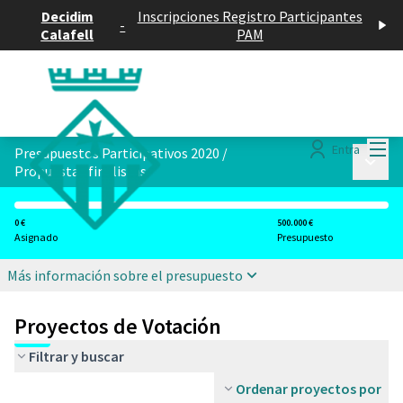
Decidim
Inscripciones Registro Participantes
-
Calafell
PAM
Menú
Entra
Presupuestos Participativos 2020
/
Menú p
Propuestas finalistas
0 €
500.000 €
Asignado
Presupuesto
Más información sobre el presupuesto
Proyectos de Votación
Filtrar y buscar
Ordenar proyectos por