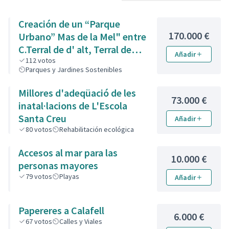
Creación de un “Parque
170.000 €
Urbano” Mas de la Mel" entre
C.Terral de d' alt, Terral de
Añadir
Baix i de l' Est.
112
votos
Parques y Jardines Sostenibles
Millores d'adeqüació de les
73.000 €
inatal·lacions de L'Escola
Santa Creu
Añadir
80
votos
Rehabilitación ecológica
Accesos al mar para las
10.000 €
personas mayores
79
votos
Playas
Añadir
Papereres a Calafell
6.000 €
67
votos
Calles y Viales