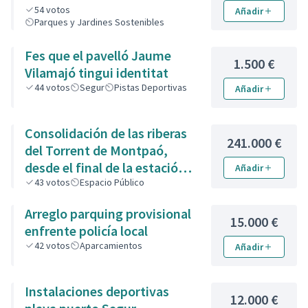
54
votos
Añadir
Parques y Jardines Sostenibles
Fes que el pavelló Jaume
1.500 €
Vilamajó tingui identitat
44
votos
Segur
Pistas Deportivas
Añadir
Consolidación de las riberas
241.000 €
del Torrent de Montpaó,
desde el final de la estación
Añadir
de la Renfe hasta la zona de
43
votos
Espacio Público
piedra de la calle de L’Estany.
Arreglo parquing provisional
15.000 €
enfrente policía local
42
votos
Aparcamientos
Añadir
Instalaciones deportivas
12.000 €