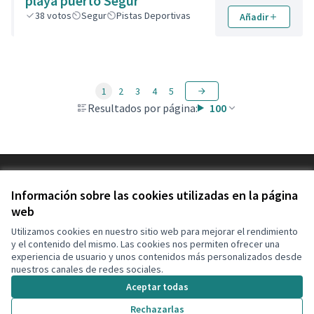
playa puerto Segur
38
votos
Segur
Pistas Deportivas
Añadir
1
2
3
4
5
Resultados por página:
100
Términos y condiciones de uso
Configuración de cookies
Información sobre las cookies utilizadas en la página
Decidim Calafell en X
Decidim Calafell en Facebook
Decidim Calafell en YouTube
Decidim Calafell en GitHub
web
(Enlace externo)
(Enlace externo)
(Enlace externo)
(Enlace externo)
Utilizamos cookies en nuestro sitio web para mejorar el rendimiento
y el contenido del mismo. Las cookies nos permiten ofrecer una
experiencia de usuario y unos contenidos más personalizados desde
Con licenci
(Enlace exte
nuestros canales de redes sociales.
(Enlace externo)
Web creada con
software libre
.
Aceptar todas
(Enlace externo)
Rechazarlas