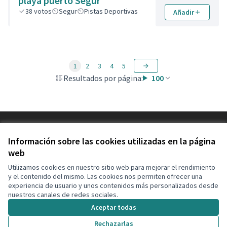
playa puerto Segur
38
votos
Segur
Pistas Deportivas
Añadir
1
2
3
4
5
Resultados por página:
100
Términos y condiciones de uso
Configuración de cookies
Información sobre las cookies utilizadas en la página
Decidim Calafell en X
Decidim Calafell en Facebook
Decidim Calafell en YouTube
Decidim Calafell en GitHub
web
(Enlace externo)
(Enlace externo)
(Enlace externo)
(Enlace externo)
Utilizamos cookies en nuestro sitio web para mejorar el rendimiento
y el contenido del mismo. Las cookies nos permiten ofrecer una
experiencia de usuario y unos contenidos más personalizados desde
Con licenci
(Enlace exte
nuestros canales de redes sociales.
(Enlace externo)
Web creada con
software libre
.
Aceptar todas
(Enlace externo)
Rechazarlas