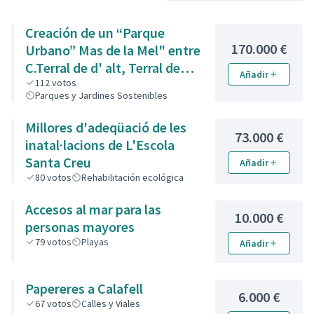
Creación de un “Parque
170.000 €
Urbano” Mas de la Mel" entre
C.Terral de d' alt, Terral de
Añadir
Baix i de l' Est.
112
votos
Parques y Jardines Sostenibles
Millores d'adeqüació de les
73.000 €
inatal·lacions de L'Escola
Santa Creu
Añadir
80
votos
Rehabilitación ecológica
Accesos al mar para las
10.000 €
personas mayores
79
votos
Playas
Añadir
Papereres a Calafell
6.000 €
67
votos
Calles y Viales