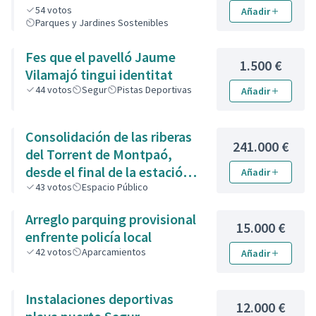
54
votos
Añadir
Parques y Jardines Sostenibles
Fes que el pavelló Jaume
1.500 €
Vilamajó tingui identitat
44
votos
Segur
Pistas Deportivas
Añadir
Consolidación de las riberas
241.000 €
del Torrent de Montpaó,
desde el final de la estación
Añadir
de la Renfe hasta la zona de
43
votos
Espacio Público
piedra de la calle de L’Estany.
Arreglo parquing provisional
15.000 €
enfrente policía local
42
votos
Aparcamientos
Añadir
Instalaciones deportivas
12.000 €