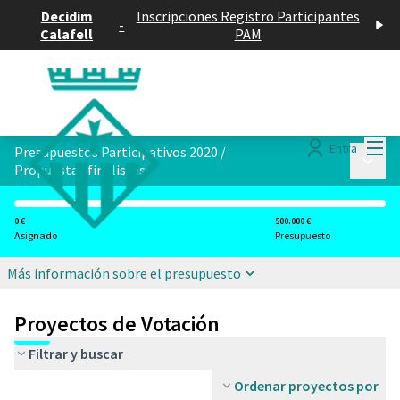
Decidim
Inscripciones Registro Participantes
-
Calafell
PAM
Menú
Entra
Presupuestos Participativos 2020
/
Menú p
Propuestas finalistas
0 €
500.000 €
Asignado
Presupuesto
Más información sobre el presupuesto
Proyectos de Votación
Filtrar y buscar
Ordenar proyectos por