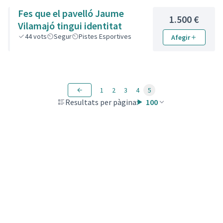
Fes que el pavelló Jaume
1.500 €
Vilamajó tingui identitat
44
vots
Segur
Pistes Esportives
Afegir
1
2
3
4
5
Resultats per pàgina:
100