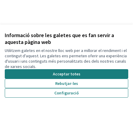
Informació sobre les galetes que es fan servir a
aquesta pàgina web
Utilitzem galetes en el nostre lloc web per a millorar el rendiment i el
contingut d'aquest. Les galetes ens permeten oferir una experiència
d'usuari i uns continguts més personalitzats des dels nostres canals
de xarxes socials.
Acceptar totes
Rebutjar-les
Termes i condicions d'ús
Configuració
Configuració de les galetes
Decidim Calafell a X
Decidim Calafell a Facebook
Decidim Calafell a YouTube
Decidim Calafell a GitHub
(Enllaç extern)
(Enllaç extern)
(Enllaç extern)
(Enllaç extern)
Amb llicènc
(Enllaç exte