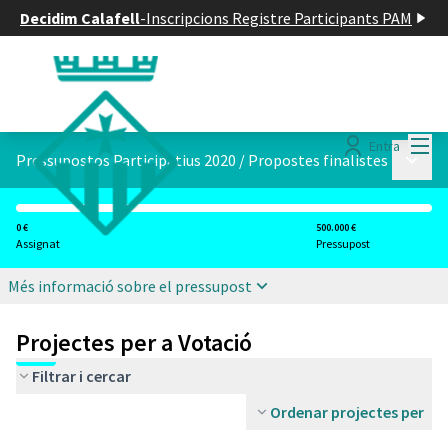
Decidim Calafell
-
Inscripcions Registre Participants PAM
Menú
Entra
Menú p
Pressupostos Participatius 2020
/
Propostes finalistes
0 €
500.000 €
Assignat
Pressupost
Més informació sobre el pressupost
Projectes per a Votació
Filtrar i cercar
Ordenar projectes per