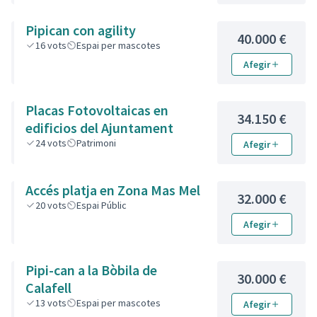
Pipican con agility
40.000 €
16
vots
Espai per mascotes
Afegir
Placas Fotovoltaicas en
34.150 €
edificios del Ajuntament
24
vots
Patrimoni
Afegir
Accés platja en Zona Mas Mel
32.000 €
20
vots
Espai Públic
Afegir
Pipi-can a la Bòbila de
30.000 €
Calafell
13
vots
Espai per mascotes
Afegir