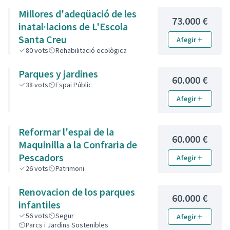
Millores d'adeqüació de les
73.000 €
inatal·lacions de L'Escola
Santa Creu
Afegir
80
vots
Rehabilitació ecològica
Parques y jardines
60.000 €
38
vots
Espai Públic
Afegir
Reformar l'espai de la
60.000 €
Maquinilla a la Confraria de
Pescadors
Afegir
26
vots
Patrimoni
Renovacion de los parques
60.000 €
infantiles
56
vots
Segur
Afegir
Parcs i Jardins Sostenibles