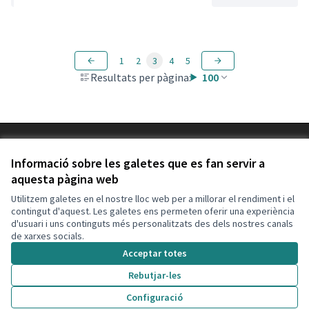
1
2
3
4
5
Resultats per pàgina:
100
Termes i condicions d'ús
Configuració de les galetes
Informació sobre les galetes que es fan servir a
Decidim Calafell a X
Decidim Calafell a Facebook
Decidim Calafell a YouTube
Decidim Calafell a GitHub
aquesta pàgina web
(Enllaç extern)
(Enllaç extern)
(Enllaç extern)
(Enllaç extern)
Utilitzem galetes en el nostre lloc web per a millorar el rendiment i el
contingut d'aquest. Les galetes ens permeten oferir una experiència
d'usuari i uns continguts més personalitzats des dels nostres canals
Amb llicènc
(Enllaç exte
de xarxes socials.
(Enllaç extern)
Web creada amb
programari lliure
.
Acceptar totes
(Enllaç extern)
Rebutjar-les
Configuració