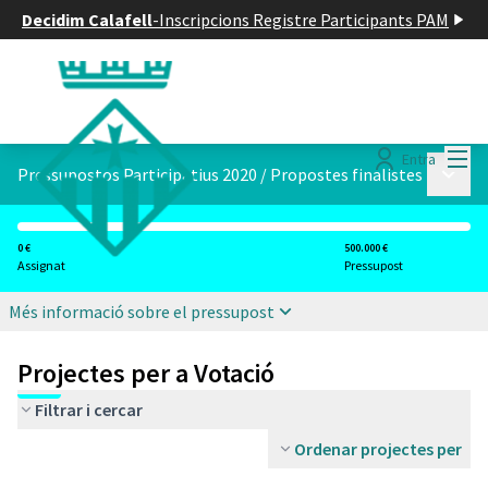
Decidim Calafell
-
Inscripcions Registre Participants PAM
Menú
Entra
Menú p
Pressupostos Participatius 2020
/
Propostes finalistes
0 €
500.000 €
Assignat
Pressupost
Més informació sobre el pressupost
Projectes per a Votació
Filtrar i cercar
Ordenar projectes per