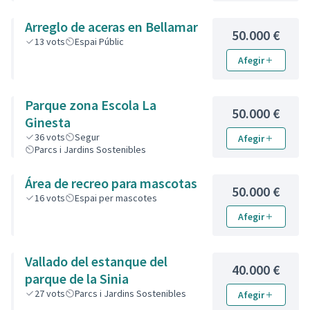
Arreglo de aceras en Bellamar
50.000 €
13
vots
Espai Públic
Afegir
Parque zona Escola La
50.000 €
Ginesta
36
vots
Segur
Afegir
Parcs i Jardins Sostenibles
Área de recreo para mascotas
50.000 €
16
vots
Espai per mascotes
Afegir
Vallado del estanque del
40.000 €
parque de la Sinia
27
vots
Parcs i Jardins Sostenibles
Afegir