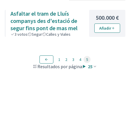
Asfaltar el tram de Lluís
500.000 €
companys des d'estació de
segur fins pont de mas mel
Añadir
3
votos
Segur
Calles y Viales
1
2
3
4
5
Resultados por página:
25