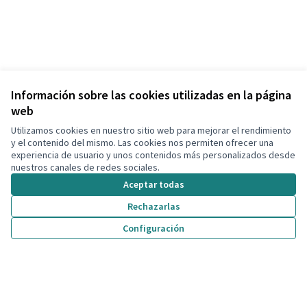
Información sobre las cookies utilizadas en la página
web
Utilizamos cookies en nuestro sitio web para mejorar el rendimiento
y el contenido del mismo. Las cookies nos permiten ofrecer una
experiencia de usuario y unos contenidos más personalizados desde
nuestros canales de redes sociales.
Aceptar todas
Rechazarlas
Configuración
Términos y condiciones de uso
Configuración de cookies
Decidim Calafell en X
Decidim Calafell en Facebook
Decidim Calafell en YouTube
Decidim Calafell en GitHub
(Enlace externo)
(Enlace externo)
(Enlace externo)
(Enlace externo)