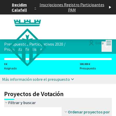
Decidim
Inscripciones Registro Participantes
-
Calafell
PAM
Menú
Entra
Presupuestos Participativos 2020
/
Menú p
Propuestas finalistas
0 €
500.000 €
Asignado
Presupuesto
Más información sobre el presupuesto
Proyectos de Votación
Filtrar y buscar
Ordenar proyectos por