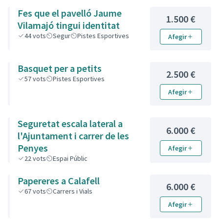
Fes que el pavelló Jaume
1.500 €
Vilamajó tingui identitat
44
vots
Segur
Pistes Esportives
Afegir
Basquet per a petits
2.500 €
57
vots
Pistes Esportives
Afegir
Seguretat escala lateral a
6.000 €
l'Ajuntament i carrer de les
Penyes
Afegir
22
vots
Espai Públic
Papereres a Calafell
6.000 €
67
vots
Carrers i Vials
Afegir