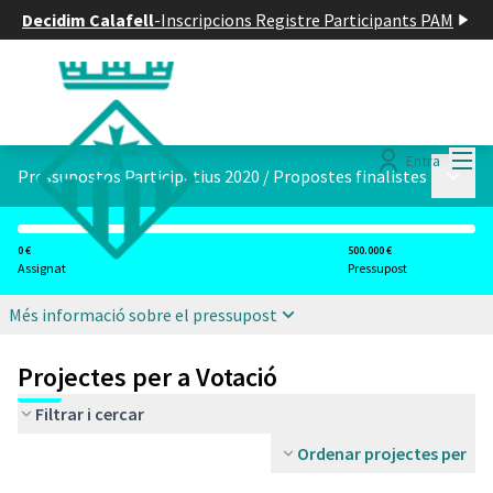
Decidim Calafell
-
Inscripcions Registre Participants PAM
Menú
Entra
Menú p
Pressupostos Participatius 2020
/
Propostes finalistes
0 €
500.000 €
Assignat
Pressupost
Més informació sobre el pressupost
Projectes per a Votació
Filtrar i cercar
Ordenar projectes per