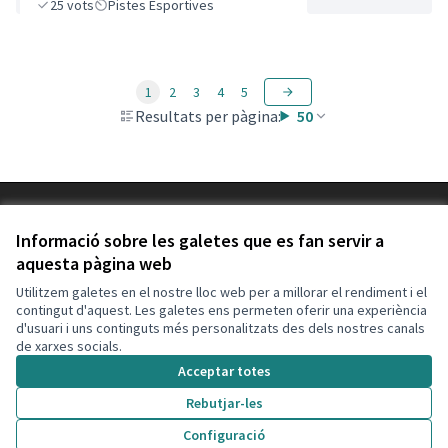
25
vots
Pistes Esportives
1
2
3
4
5
Resultats per pàgina:
50
Termes i condicions d'ús
Configuració de les galetes
Informació sobre les galetes que es fan servir a
Decidim Calafell a X
Decidim Calafell a Facebook
Decidim Calafell a YouTube
Decidim Calafell a GitHub
aquesta pàgina web
(Enllaç extern)
(Enllaç extern)
(Enllaç extern)
(Enllaç extern)
Utilitzem galetes en el nostre lloc web per a millorar el rendiment i el
contingut d'aquest. Les galetes ens permeten oferir una experiència
d'usuari i uns continguts més personalitzats des dels nostres canals
Amb llicènc
(Enllaç exte
de xarxes socials.
(Enllaç extern)
Web creada amb
programari lliure
.
Acceptar totes
(Enllaç extern)
Rebutjar-les
Configuració