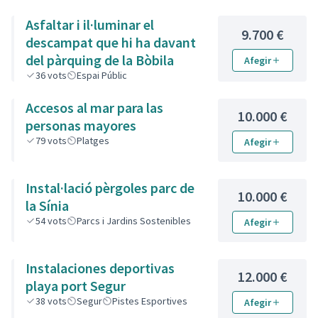
Asfaltar i il·luminar el
9.700 €
descampat que hi ha davant
del pàrquing de la Bòbila
Afegir
36
vots
Espai Públic
Accesos al mar para las
10.000 €
personas mayores
79
vots
Platges
Afegir
Instal·lació pèrgoles parc de
10.000 €
la Sínia
54
vots
Parcs i Jardins Sostenibles
Afegir
Instalaciones deportivas
12.000 €
playa port Segur
38
vots
Segur
Pistes Esportives
Afegir