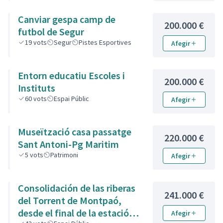
Canviar gespa camp de
200.000 €
futbol de Segur
19
vots
Segur
Pistes Esportives
Afegir
Entorn educatiu Escoles i
200.000 €
Instituts
60
vots
Espai Públic
Afegir
Museïtzació casa passatge
220.000 €
Sant Antoni-Pg Maritim
5
vots
Patrimoni
Afegir
Consolidación de las riberas
241.000 €
del Torrent de Montpaó,
desde el final de la estación
Afegir