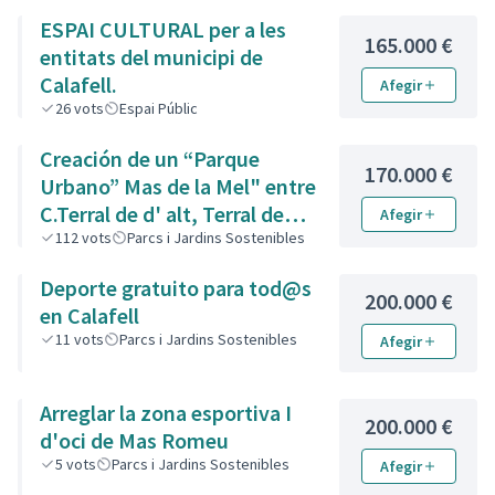
ESPAI CULTURAL per a les
165.000 €
entitats del municipi de
Calafell.
Afegir
26
vots
Espai Públic
Creación de un “Parque
170.000 €
Urbano” Mas de la Mel" entre
C.Terral de d' alt, Terral de
Afegir
Baix i de l' Est.
112
vots
Parcs i Jardins Sostenibles
Deporte gratuito para tod@s
200.000 €
en Calafell
11
vots
Parcs i Jardins Sostenibles
Afegir
Arreglar la zona esportiva I
200.000 €
d'oci de Mas Romeu
5
vots
Parcs i Jardins Sostenibles
Afegir