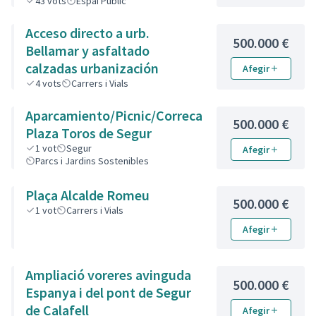
de la Renfe hasta la zona de
43
vots
Espai Públic
piedra de la calle de L’Estany.
Acceso directo a urb.
500.000 €
Bellamar y asfaltado
calzadas urbanización
Afegir
4
vots
Carrers i Vials
Aparcamiento/Picnic/Correcan
500.000 €
Plaza Toros de Segur
1
vot
Segur
Afegir
Parcs i Jardins Sostenibles
Plaça Alcalde Romeu
500.000 €
1
vot
Carrers i Vials
Afegir
Ampliació voreres avinguda
500.000 €
Espanya i del pont de Segur
de Calafell
Afegir