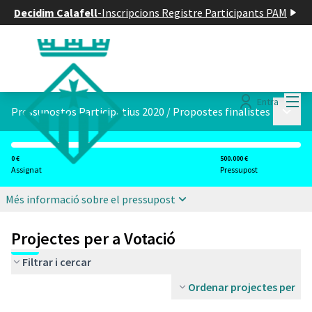
Decidim Calafell
-
Inscripcions Registre Participants PAM
Menú
Entra
Menú p
Pressupostos Participatius 2020
/
Propostes finalistes
0 €
500.000 €
Assignat
Pressupost
Més informació sobre el pressupost
Projectes per a Votació
Filtrar i cercar
Ordenar projectes per