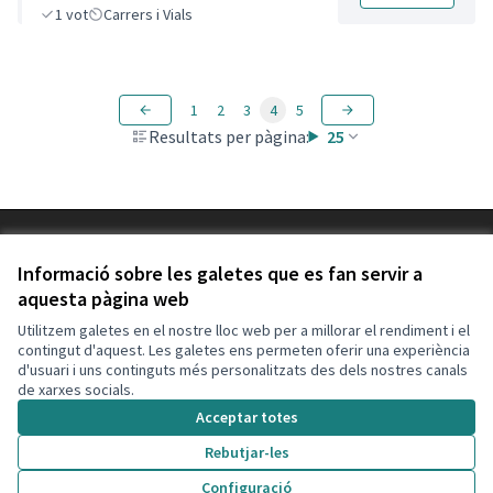
1
vot
Carrers i Vials
1
2
3
4
5
Resultats per pàgina:
25
Termes i condicions d'ús
Configuració de les galetes
Informació sobre les galetes que es fan servir a
Decidim Calafell a X
Decidim Calafell a Facebook
Decidim Calafell a YouTube
Decidim Calafell a GitHub
aquesta pàgina web
(Enllaç extern)
(Enllaç extern)
(Enllaç extern)
(Enllaç extern)
Utilitzem galetes en el nostre lloc web per a millorar el rendiment i el
contingut d'aquest. Les galetes ens permeten oferir una experiència
d'usuari i uns continguts més personalitzats des dels nostres canals
Amb llicènc
(Enllaç exte
de xarxes socials.
(Enllaç extern)
Web creada amb
programari lliure
.
Acceptar totes
(Enllaç extern)
Rebutjar-les
Configuració