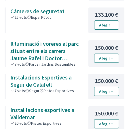
Càmeres de seguretat
133.100 €
25
vots
Espai Públic
Afegir
Il·luminació i voreres al parc
150.000 €
situat entre els carrers
Jaume Rafel i Doctor
Afegir
Vandellòs
7
vots
Parcs i Jardins Sostenibles
Instalacions Esportives a
150.000 €
Segur de Calafell
7
vots
Segur
Pistes Esportives
Afegir
Instal·lacions esportives a
150.000 €
Valldemar
20
vots
Pistes Esportives
Afegir