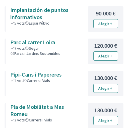
Implantación de puntos
90.000 €
informativos
5
vots
Espai Públic
Afegir
Parc al carrer Loira
120.000 €
7
vots
Segur
Parcs i Jardins Sostenibles
Afegir
Pipi-Cans i Papereres
130.000 €
1
vot
Carrers i Vials
Afegir
Pla de Mobilitat a Mas
130.000 €
Romeu
3
vots
Carrers i Vials
Afegir