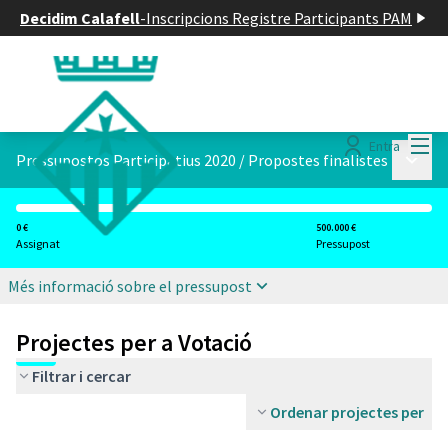
Decidim Calafell
-
Inscripcions Registre Participants PAM
Menú
Entra
Menú p
Pressupostos Participatius 2020
/
Propostes finalistes
0 €
500.000 €
Assignat
Pressupost
Més informació sobre el pressupost
Projectes per a Votació
Filtrar i cercar
Ordenar projectes per