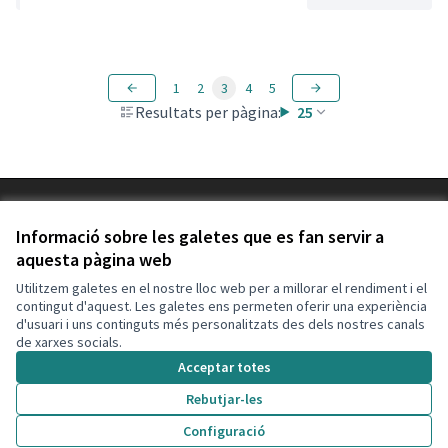
1
2
3
4
5
Resultats per pàgina:
25
Termes i condicions d'ús
Configuració de les galetes
Informació sobre les galetes que es fan servir a
Decidim Calafell a X
Decidim Calafell a Facebook
Decidim Calafell a YouTube
Decidim Calafell a GitHub
aquesta pàgina web
(Enllaç extern)
(Enllaç extern)
(Enllaç extern)
(Enllaç extern)
Utilitzem galetes en el nostre lloc web per a millorar el rendiment i el
contingut d'aquest. Les galetes ens permeten oferir una experiència
d'usuari i uns continguts més personalitzats des dels nostres canals
Amb llicènc
(Enllaç exte
de xarxes socials.
(Enllaç extern)
Web creada amb
programari lliure
.
Acceptar totes
(Enllaç extern)
Rebutjar-les
Configuració