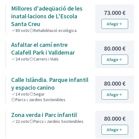
Millores d'adeqüació de les
73.000 €
inatal·lacions de L'Escola
Santa Creu
Afegir
80
vots
Rehabilitació ecològica
Asfaltar el camí entre
80.000 €
Calafell Park i Valldemar
24
vots
Carrers i Vials
Afegir
Calle Islàndia. Parque infantil
80.000 €
y espacio canino
14
vots
Segur
Afegir
Parcs i Jardins Sostenibles
Zona verda i Parc infantil
80.000 €
22
vots
Parcs i Jardins Sostenibles
Afegir