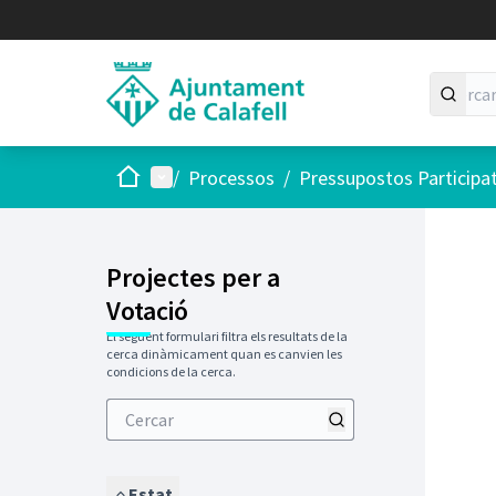
Inici
Menú principal
/
Processos
/
Pressupostos Participa
Projectes per a
Votació
El següent formulari filtra els resultats de la
cerca dinàmicament quan es canvien les
condicions de la cerca.
Estat