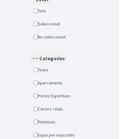
Tots
Seleccionat
No seleccionat
~ Categories
Totes
Aparcaments
Pistes Esportives
Carrers i Vials
Patrimoni
Espai per mascotes