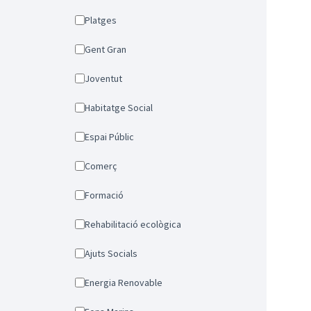
Platges
Gent Gran
Joventut
Habitatge Social
Espai Públic
Comerç
Formació
Rehabilitació ecològica
Ajuts Socials
Energia Renovable