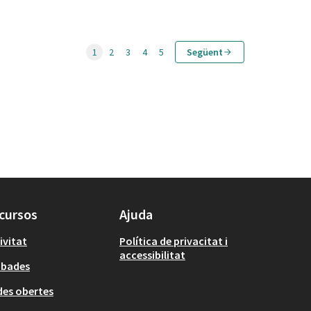
1
2
3
4
5
Següent
cursos
Ajuda
ivitat
Política de privacitat i
accessibilitat
obades
es obertes