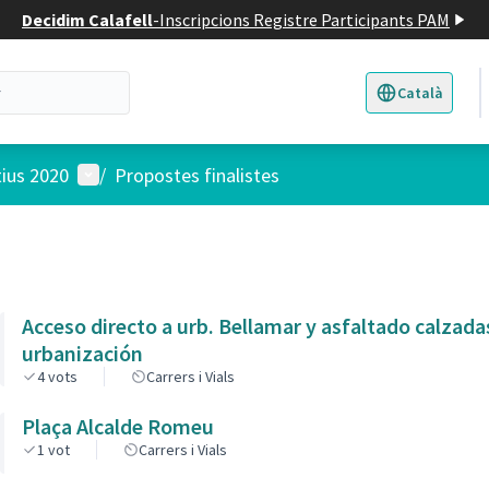
Decidim Calafell
-
Inscripcions Registre Participants PAM
Català
Triar la llengua
E
Menú d'usuari
tius 2020
/
Propostes finalistes
Acceso directo a urb. Bellamar y asfaltado calzada
urbanización
4
vots
Carrers i Vials
Plaça Alcalde Romeu
1
vot
Carrers i Vials