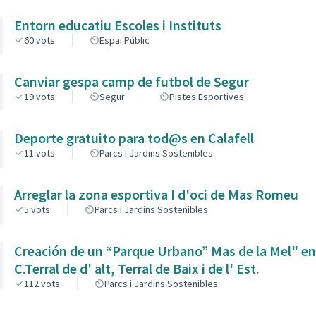
Entorn educatiu Escoles i Instituts
60
vots
Espai Públic
Canviar gespa camp de futbol de Segur
19
vots
Segur
Pistes Esportives
Deporte gratuito para tod@s en Calafell
11
vots
Parcs i Jardins Sostenibles
Arreglar la zona esportiva I d'oci de Mas Romeu
5
vots
Parcs i Jardins Sostenibles
Creación de un “Parque Urbano” Mas de la Mel" en
C.Terral de d' alt, Terral de Baix i de l' Est.
112
vots
Parcs i Jardins Sostenibles