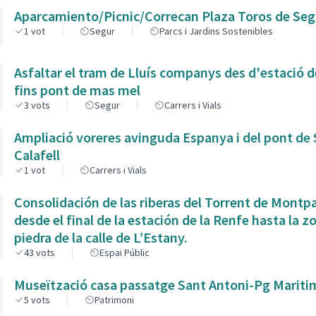
Aparcamiento/Picnic/Correcan Plaza Toros de Seg
1
vot
Segur
Parcs i Jardins Sostenibles
Asfaltar el tram de Lluís companys des d'estació 
fins pont de mas mel
3
vots
Segur
Carrers i Vials
Ampliació voreres avinguda Espanya i del pont de
Calafell
1
vot
Carrers i Vials
Consolidación de las riberas del Torrent de Montp
desde el final de la estación de la Renfe hasta la z
piedra de la calle de L’Estany.
43
vots
Espai Públic
Museïtzació casa passatge Sant Antoni-Pg Mariti
5
vots
Patrimoni