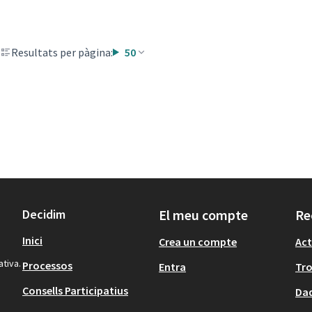
Resultats per pàgina:
50
Decidim
El meu compte
Re
Inici
Crea un compte
Act
ativa.
Processos
Entra
Tr
Consells Participatius
Dad