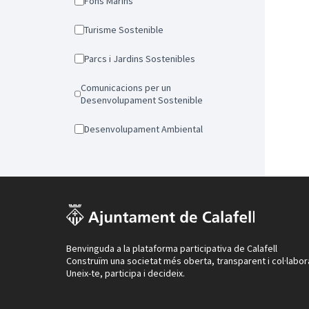
Fons Marins
Turisme Sostenible
Parcs i Jardins Sostenibles
Comunicacions per un
Desenvolupament Sostenible
Desenvolupament Ambiental
Benvinguda a la plataforma participativa de Calafell
Construïm una societat més oberta, transparent i col·labor
Uneix-te, participa i decideix.