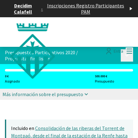
Decidim
Inscripciones Registro Participantes
-
Calafell
PAM
Menú
Entra
Presupuestos Participativos 2020
/
Menú p
Propuestas finalistas
0 €
500.000 €
Asignado
Presupuesto
Más información sobre el presupuesto
Incluido en
Consolidación de las riberas del Torrent de
Montpaó, desde el final de la estación de la Renfe hasta