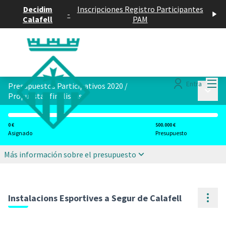
Decidim
Inscripciones Registro Participantes
-
Calafell
PAM
Menú
Entra
Presupuestos Participativos 2020
/
Menú p
Propuestas finalistas
0 €
500.000 €
Asignado
Presupuesto
Más información sobre el presupuesto
Cont
Instalacions Esportives a Segur de Calafell