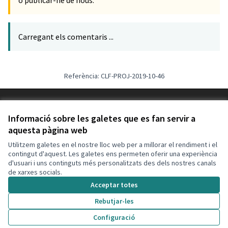
o publicar-ne de nous.
Carregant els comentaris ...
Referència: CLF-PROJ-2019-10-46
Termes i condicions d'ús
Configuració de les galetes
Informació sobre les galetes que es fan servir a
Decidim Calafell a X
Decidim Calafell a Facebook
Decidim Calafell a YouTube
Decidim Calafell a GitHub
aquesta pàgina web
(Enllaç extern)
(Enllaç extern)
(Enllaç extern)
(Enllaç extern)
Utilitzem galetes en el nostre lloc web per a millorar el rendiment i el
contingut d'aquest. Les galetes ens permeten oferir una experiència
d'usuari i uns continguts més personalitzats des dels nostres canals
Amb llicènc
(Enllaç exte
de xarxes socials.
(Enllaç extern)
Web creada amb
programari lliure
.
Acceptar totes
(Enllaç extern)
Rebutjar-les
Configuració