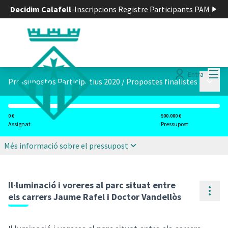
Decidim Calafell
-
Inscripcions Registre Participants PAM
Menú
Entra
Menú p
Pressupostos Participatius 2020
/
Propostes finalistes
0 €
500.000 €
Assignat
Pressupost
Més informació sobre el pressupost
Il·luminació i voreres al parc situat entre
Cont
els carrers Jaume Rafel i Doctor Vandellòs