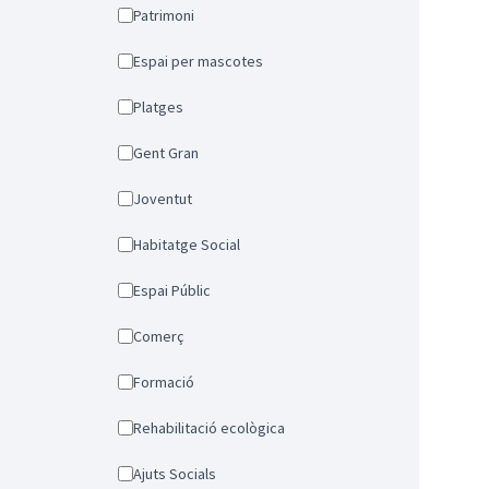
Patrimoni
Espai per mascotes
Platges
Gent Gran
Joventut
Habitatge Social
Espai Públic
Comerç
Formació
Rehabilitació ecològica
Ajuts Socials