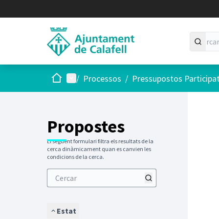
Inici
Menú principal
/
Processos
/
Pressupostos Participa
Saltar
El següen
+
−
Propostes
El següent formulari filtra els resultats de la
cerca dinàmicament quan es canvien les
condicions de la cerca.
Estat