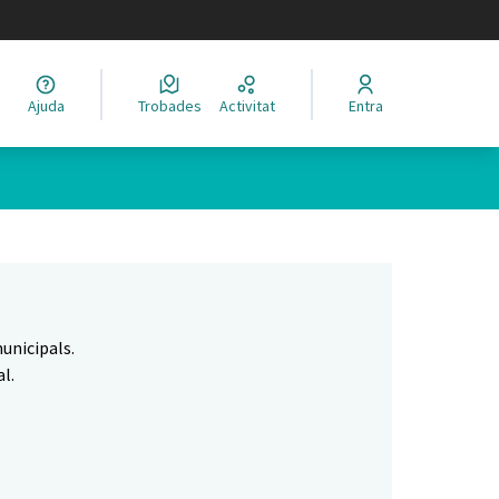
legir el idioma
Ajuda
Trobades
Activitat
Entra
Leaflet
|
©
HERE maps
 com a punts al mapa. L'element es pot fer servir amb un lector 
unicipals.
l.
.