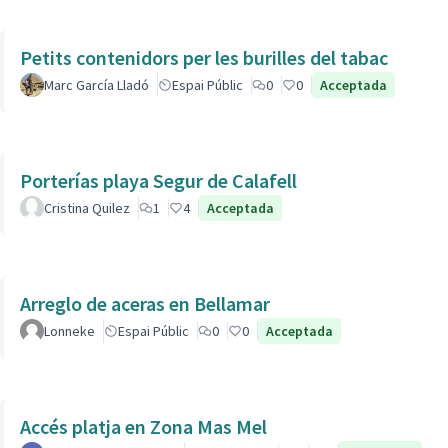
Petits contenidors per les burilles del tabac
Marc García Lladó
Espai Públic
0
0
Acceptada
Porterías playa Segur de Calafell
Cristina Quilez
1
4
Acceptada
Arreglo de aceras en Bellamar
Lonneke
Espai Públic
0
0
Acceptada
Accés platja en Zona Mas Mel