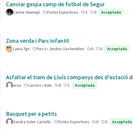
Canviar gespa camp de futbol de Segur
Carme Vilamajó
Pistes Esportives
3
0
Acceptada
Zona verda i Parc infantil
Laura Tgn
Parcs i Jardins Sostenibles
0
0
Acceptada
Asfaltar el tram de Lluís companys des d'estació 
aroa
Carrers i Vials
0
1
Acceptada
Basquet per a petits
Sandra Soler Castells
Pistes Esportives
0
0
Acceptada