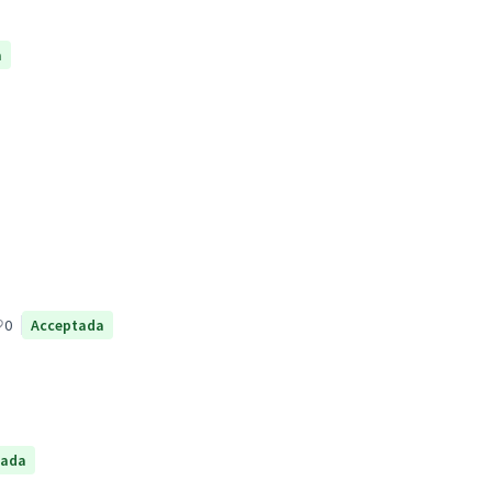
a
0
Acceptada
tada