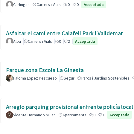
Carlingas
Carrers i Vials
0
0
Acceptada
Asfaltar el camí entre Calafell Park i Valldemar
Alba
Carrers i Vials
0
2
Acceptada
Parque zona Escola La Ginesta
Paloma Lopez Pescuezo
Segur
Parcs i Jardins Sostenibles
Arreglo parquing provisional enfrente policía local
Vicente Hernando Millan
Aparcaments
0
1
Acceptada