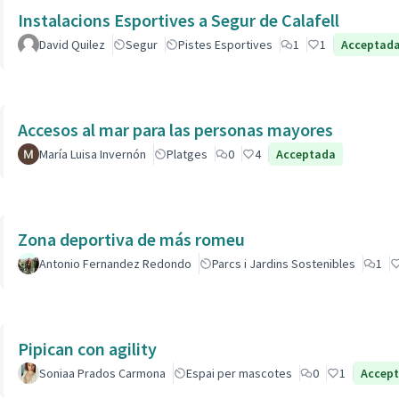
Instalacions Esportives a Segur de Calafell
David Quilez
Segur
Pistes Esportives
1
1
Acceptad
Accesos al mar para las personas mayores
María Luisa Invernón
Platges
0
4
Acceptada
Zona deportiva de más romeu
Antonio Fernandez Redondo
Parcs i Jardins Sostenibles
1
Pipican con agility
Soniaa Prados Carmona
Espai per mascotes
0
1
Accep