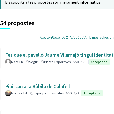
Els suports a les propostes són merament informatius
54 propostes
Aleatori
Recent
A-Z (Alfabètic)
Amb més adhesion
Fes que el pavelló Jaume Vilamajó tingui identitat
Marc FR
Segur
Pistes Esportives
0
0
Acceptada
Pipi-can a la Bòbila de Calafell
Montse Hill
Espai per mascotes
0
2
Acceptada