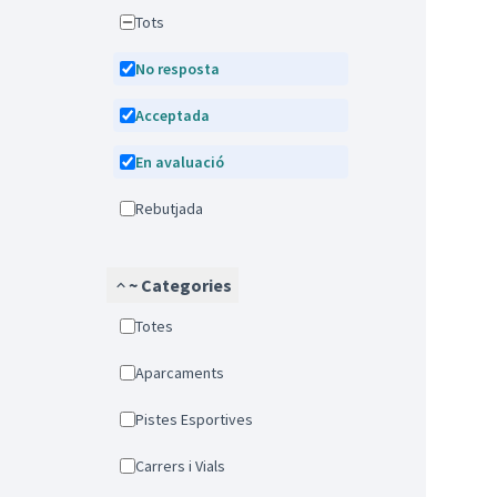
Tots
No resposta
Acceptada
En avaluació
Rebutjada
~ Categories
Totes
Aparcaments
Pistes Esportives
Carrers i Vials