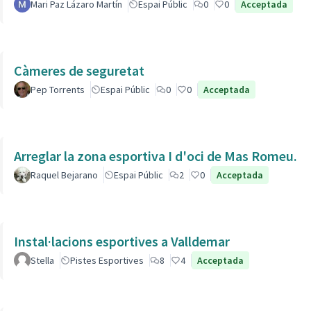
Mari Paz Lázaro Martín
Espai Públic
0
0
Acceptada
Càmeres de seguretat
Pep Torrents
Espai Públic
0
0
Acceptada
Arreglar la zona esportiva I d'oci de Mas Romeu.
Raquel Bejarano
Espai Públic
2
0
Acceptada
Instal·lacions esportives a Valldemar
Stella
Pistes Esportives
8
4
Acceptada