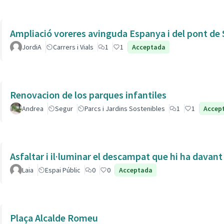
Ampliació voreres avinguda Espanya i del pont de 
JordiA
Carrers i Vials
1
1
Acceptada
Renovacion de los parques infantiles
Andrea
Segur
Parcs i Jardins Sostenibles
1
1
Accep
Asfaltar i il·luminar el descampat que hi ha davant
Laia
Espai Públic
0
0
Acceptada
Plaça Alcalde Romeu