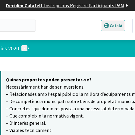
Decidim Calafell
-
Inscripcions Registre Participants PAM
Català
Triar la llengua
E
Menú d'usuari
tius 2020
/
 el mapa
5
t element és un mapa que presenta els components d'aquesta pàgina
Quines propostes poden presentar-se?
Necessàriament han de ser inversions.
– Relacionades amb l’espai públic o la millora d’equipaments m
– De competència municipal i sobre béns de propietat municipa
– Concretes i que donin resposta a una necessitat determinada
– Que compleixin la normativa vigent.
– D’interès general.
– Viables tècnicament.