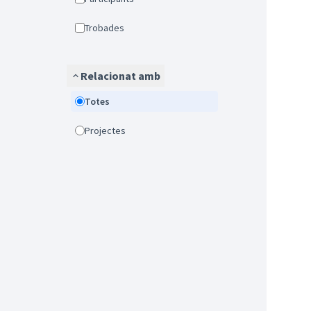
Trobades
Relacionat amb
Totes
Projectes