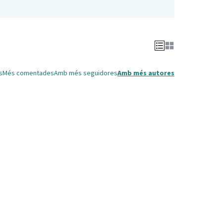
s
Més comentades
Amb més seguidores
Amb més autores