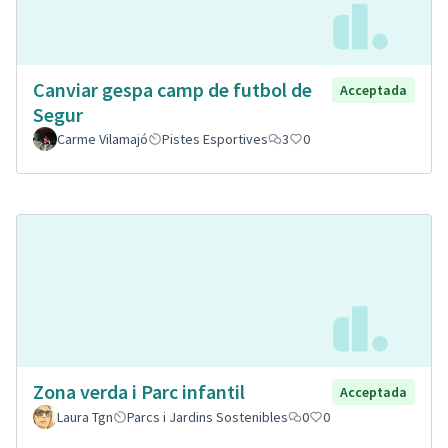
Canviar gespa camp de futbol de
Acceptada
Segur
Carme Vilamajó
Pistes Esportives
3
0
Zona verda i Parc infantil
Acceptada
Laura Tgn
Parcs i Jardins Sostenibles
0
0