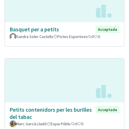
Basquet per a petits
Acceptada
Sandra Soler Castells
Pistes Esportives
0
0
Petits contenidors per les burilles
Acceptada
del tabac
Marc García Lladó
Espai Públic
0
0