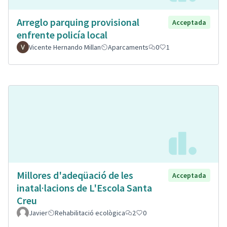
Arreglo parquing provisional
Acceptada
enfrente policía local
Vicente Hernando Millan
Aparcaments
0
1
Millores d'adeqüació de les
Acceptada
inatal·lacions de L'Escola Santa
Creu
Javier
Rehabilitació ecològica
2
0