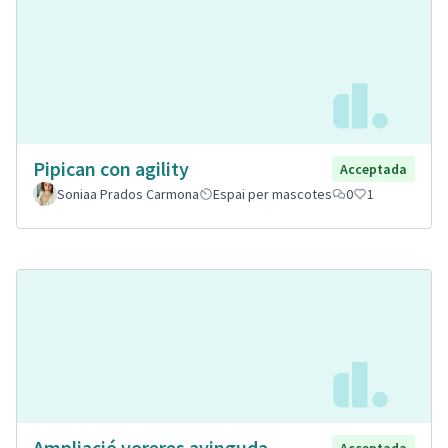
Pipican con agility
Acceptada
Soniaa Prados Carmona
Espai per mascotes
0
1
Ampliació voreres avinguda
Acceptada