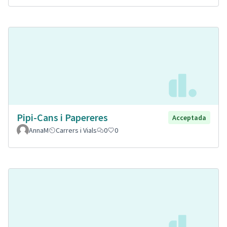
Pipi-Cans i Papereres
Acceptada
AnnaM
Carrers i Vials
0
0