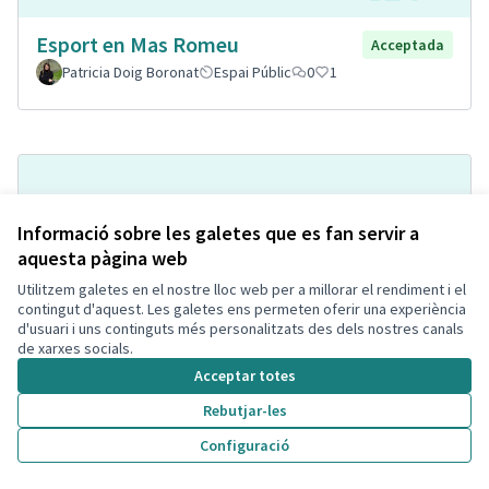
Esport en Mas Romeu
Acceptada
Patricia Doig Boronat
Espai Públic
0
1
Informació sobre les galetes que es fan servir a
aquesta pàgina web
Utilitzem galetes en el nostre lloc web per a millorar el rendiment i el
contingut d'aquest. Les galetes ens permeten oferir una experiència
d'usuari i uns continguts més personalitzats des dels nostres canals
Implantación de puntos
de xarxes socials.
Acceptada
informativos
Acceptar totes
Jespefe
Espai Públic
0
1
Rebutjar-les
Configuració