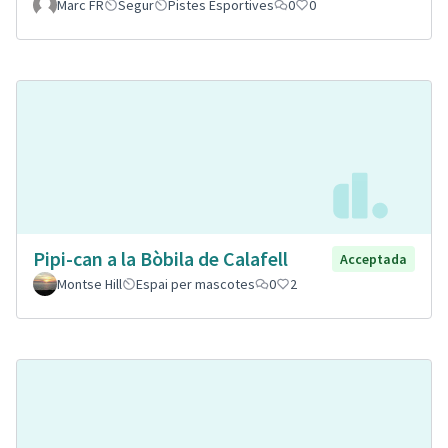
Marc FR
Segur
Pistes Esportives
0
0
Pipi-can a la Bòbila de Calafell
Acceptada
Montse Hill
Espai per mascotes
0
2