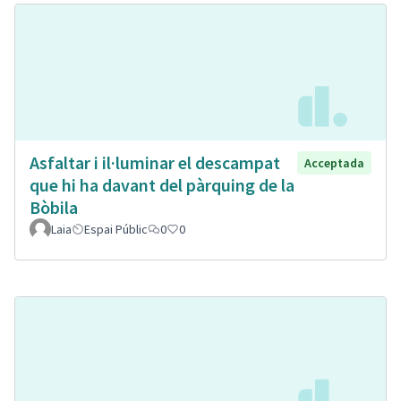
Asfaltar i il·luminar el descampat
Acceptada
que hi ha davant del pàrquing de la
Bòbila
Laia
Espai Públic
0
0