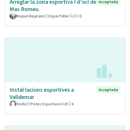
Arreglar la zona esportiva I d'oci de
Acceptada
Mas Romeu.
Raquel Bejarano
Espai Públic
2
0
Instal·lacions esportives a
Acceptada
Valldemar
Stella
Pistes Esportives
8
4