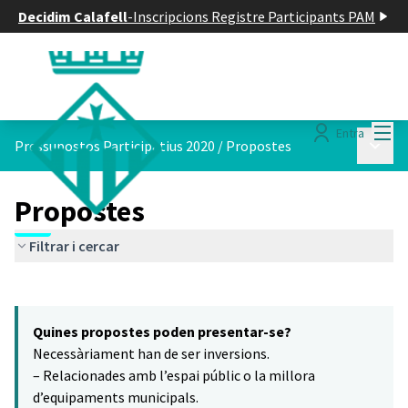
Decidim Calafell
-
Inscripcions Registre Participants PAM
Menú
Entra
Menú p
Pressupostos Participatius 2020
/
Propostes
Propostes
Filtrar i cercar
Saltar el mapa
Leaflet
|
©
HERE maps
15
El següent element és un mapa que presenta els components d'aq
+
Quines propostes poden presentar-se?
−
Necessàriament han de ser inversions.
– Relacionades amb l’espai públic o la millora
d’equipaments municipals.