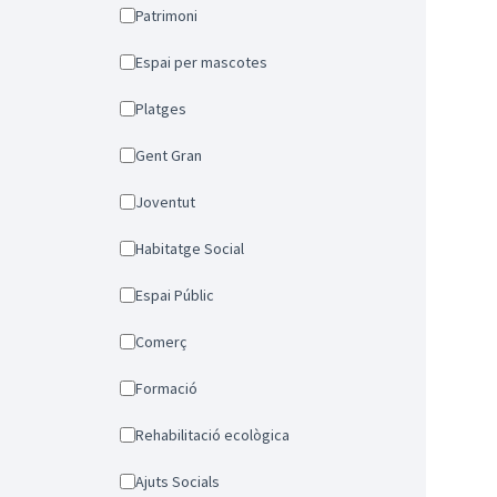
Patrimoni
Espai per mascotes
Platges
Gent Gran
Joventut
Habitatge Social
Espai Públic
Comerç
Formació
Rehabilitació ecològica
Ajuts Socials