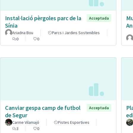
Instal·lació pèrgoles parc de la
Mu
Acceptada
Sínia
An
Ariadna Bou
Parcs i Jardins Sostenibles
0
0
Canviar gespa camp de futbol
Pl
Acceptada
de Segur
ed
Carme Vilamajó
Pistes Esportives
3
0