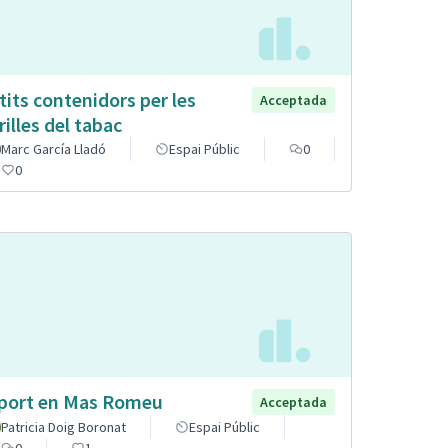
tits contenidors per les
Acceptada
rilles del tabac
Marc García Lladó
Espai Públic
0
0
port en Mas Romeu
Acceptada
Patricia Doig Boronat
Espai Públic
0
1