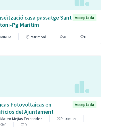
seïtzació casa passatge Sant
Acceptada
toni-Pg Maritim
MIREIA
Patrimoni
0
0
acas Fotovoltaicas en
Acceptada
ificios del Ajuntament
Mateo Mejias Fernandez
Patrimoni
0
0