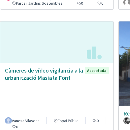
Parcs i Jardins Sostenibles
0
0
Càmeres de vídeo vigilancia a la
Acceptada
urbanització Masia la Font
Re
Vanesa Vilaseca
Espai Públic
0
0