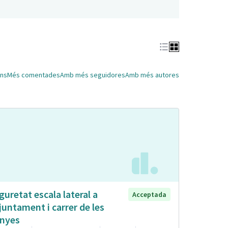
ns
Més comentades
Amb més seguidores
Amb més autores
guretat escala lateral a
Acceptada
Ajuntament i carrer de les
nyes