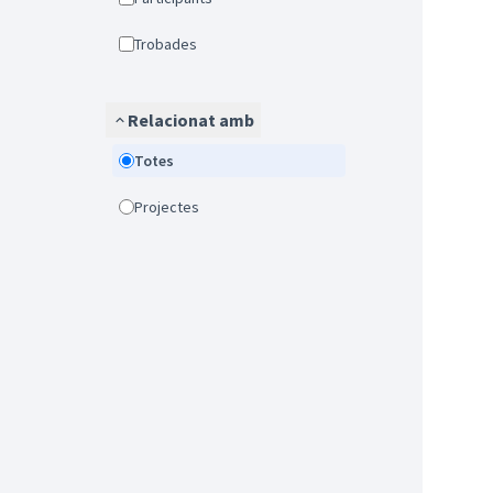
Trobades
Relacionat amb
Totes
Projectes