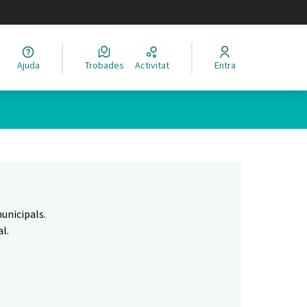
legir el idioma
Ajuda
Trobades
Activitat
Entra
Leaflet
|
©
HERE maps
 com a punts al mapa. L'element es pot fer servir amb un lector 
unicipals.
l.
.