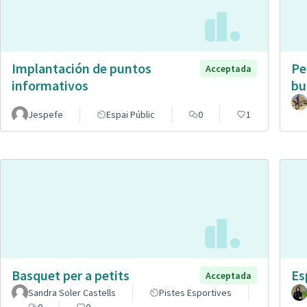
Implantación de puntos
Pe
Acceptada
informativos
bu
Jespefe
Espai Públic
0
1
Basquet per a petits
Es
Acceptada
Sandra Soler Castells
Pistes Esportives
0
0