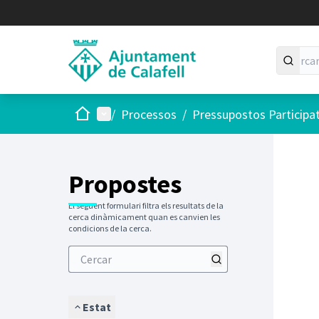
Inici
Menú principal
/
Processos
/
Pressupostos Participa
Saltar
El següen
+
−
Propostes
El següent formulari filtra els resultats de la
cerca dinàmicament quan es canvien les
condicions de la cerca.
Estat