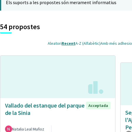
Els suports a les propostes són merament informatius
54 propostes
Aleatori
Recent
A-Z (Alfabètic)
Amb més adhesio
Vallado del estanque del parque
Acceptada
Se
de la Sinia
l'
Pe
Natalia Leal Muñoz