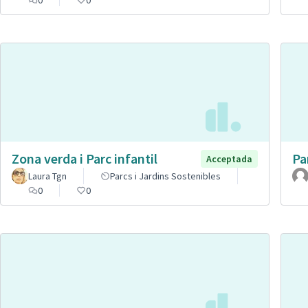
Zona verda i Parc infantil
Pa
Acceptada
Laura Tgn
Parcs i Jardins Sostenibles
0
0