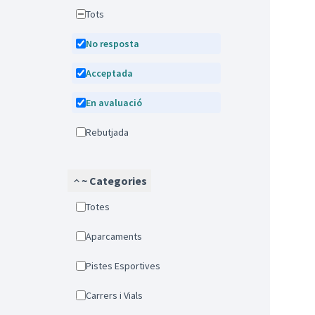
Tots
No resposta
Acceptada
En avaluació
Rebutjada
~ Categories
Totes
Aparcaments
Pistes Esportives
Carrers i Vials