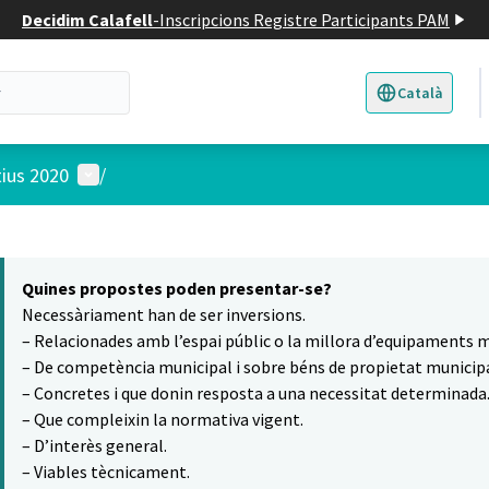
Decidim Calafell
-
Inscripcions Registre Participants PAM
Català
Triar la llengua
E
Menú d'usuari
tius 2020
/
 el mapa
10
t element és un mapa que presenta els components d'aquesta pàgina
Quines propostes poden presentar-se?
Necessàriament han de ser inversions.
– Relacionades amb l’espai públic o la millora d’equipaments m
– De competència municipal i sobre béns de propietat municipa
– Concretes i que donin resposta a una necessitat determinada
– Que compleixin la normativa vigent.
– D’interès general.
– Viables tècnicament.