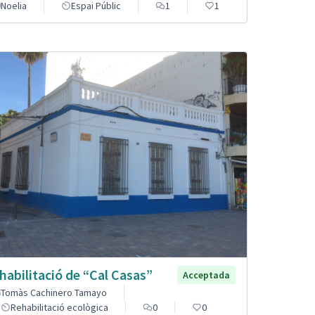
Noelia
Espai Públic
1
1
habilitació de “Cal Casas”
Acceptada
Tomàs Cachinero Tamayo
Rehabilitació ecològica
0
0