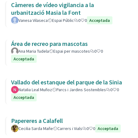
Càmeres de vídeo vigilancia a la
urbanització Masia la Font
Vanesa Vilaseca
Espai Públic
0
0
Acceptada
Área de recreo para mascotas
Ana Maria Tudela
Espai per mascotes
0
0
Acceptada
Vallado del estanque del parque de la Sinia
Natalia Leal Muñoz
Parcs i Jardins Sostenibles
0
0
Acceptada
Papereres a Calafell
Cecilia Sarda Mañe
Carrers i Vials
0
0
Acceptada