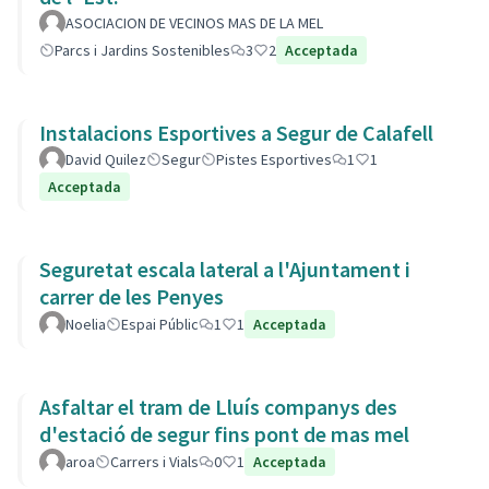
ASOCIACION DE VECINOS MAS DE LA MEL
Parcs i Jardins Sostenibles
3
2
Acceptada
Instalacions Esportives a Segur de Calafell
David Quilez
Segur
Pistes Esportives
1
1
Acceptada
Seguretat escala lateral a l'Ajuntament i
carrer de les Penyes
Noelia
Espai Públic
1
1
Acceptada
Asfaltar el tram de Lluís companys des
d'estació de segur fins pont de mas mel
aroa
Carrers i Vials
0
1
Acceptada