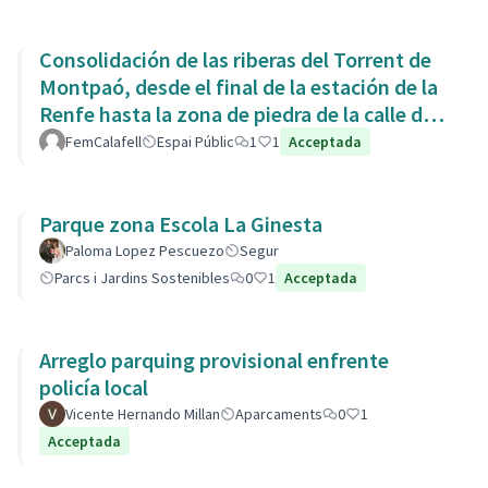
Consolidación de las riberas del Torrent de
Montpaó, desde el final de la estación de la
Renfe hasta la zona de piedra de la calle de
L’Estany.
FemCalafell
Espai Públic
1
1
Acceptada
Parque zona Escola La Ginesta
Paloma Lopez Pescuezo
Segur
Parcs i Jardins Sostenibles
0
1
Acceptada
Arreglo parquing provisional enfrente
policía local
Vicente Hernando Millan
Aparcaments
0
1
Acceptada