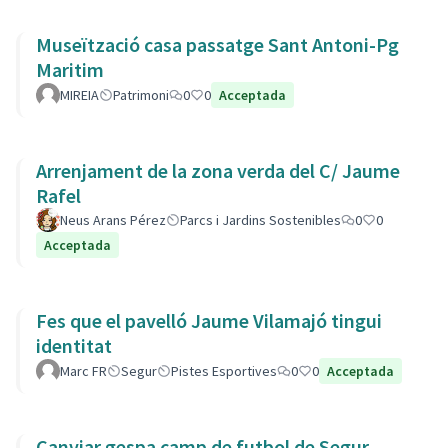
Museïtzació casa passatge Sant Antoni-Pg
Maritim
MIREIA
Patrimoni
0
0
Acceptada
Arrenjament de la zona verda del C/ Jaume
Rafel
Neus Arans Pérez
Parcs i Jardins Sostenibles
0
0
Acceptada
Fes que el pavelló Jaume Vilamajó tingui
identitat
Marc FR
Segur
Pistes Esportives
0
0
Acceptada
Canviar gespa camp de futbol de Segur