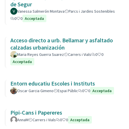
de Segur
Vanessa Salmerón Montava
Parcs i Jardins Sostenibles
0
0
Acceptada
Acceso directo a urb. Bellamar y asfaltado
calzadas urbanización
Maria Reyes Guerra Suarez
Carrers i Vials
0
0
Acceptada
Entorn educatiu Escoles i Instituts
Oscar Garcia Gimeno
Espai Públic
0
0
Acceptada
Pipi-Cans i Papereres
AnnaM
Carrers i Vials
0
0
Acceptada