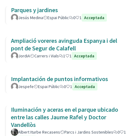
Parques y jardines
Jesús Medina
Espai Públic
0
1
Acceptada
Ampliació voreres avinguda Espanya i del
pont de Segur de Calafell
JordiA
Carrers i Vials
1
1
Acceptada
Implantación de puntos informativos
Jespefe
Espai Públic
0
1
Acceptada
Iluminación y aceras en el parque ubicado
entre las calles Jaume Rafel y Doctor
Vandellòs
Albert Iturbe Recasens
Parcs i Jardins Sostenibles
0
1