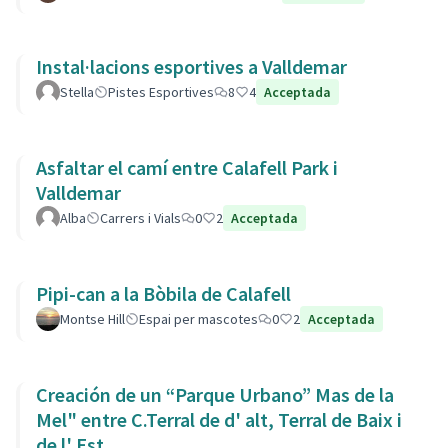
Instal·lacions esportives a Valldemar
Stella
Pistes Esportives
8
4
Acceptada
Asfaltar el camí entre Calafell Park i
Valldemar
Alba
Carrers i Vials
0
2
Acceptada
Pipi-can a la Bòbila de Calafell
Montse Hill
Espai per mascotes
0
2
Acceptada
Creación de un “Parque Urbano” Mas de la
Mel" entre C.Terral de d' alt, Terral de Baix i
de l' Est.