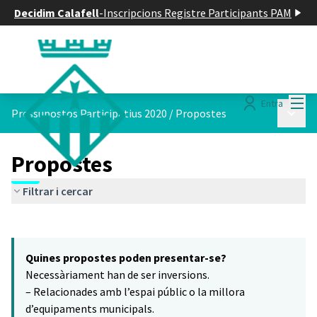
Decidim Calafell
-
Inscripcions Registre Participants PAM
Menú
Entra
Menú p
Pressupostos Participatius 2020
/
Propostes
Propostes
Filtrar i cercar
Saltar el mapa
Leaflet
|
©
HERE maps
14
El següent element és un mapa que presenta els components d'aq
+
Quines propostes poden presentar-se?
−
Necessàriament han de ser inversions.
– Relacionades amb l’espai públic o la millora
d’equipaments municipals.