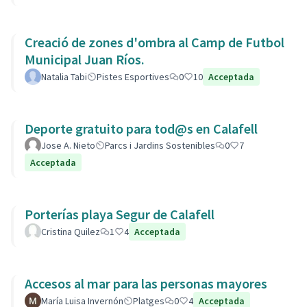
Creació de zones d'ombra al Camp de Futbol
Municipal Juan Ríos.
Natalia Tabi
Pistes Esportives
0
10
Acceptada
Deporte gratuito para tod@s en Calafell
Jose A. Nieto
Parcs i Jardins Sostenibles
0
7
Acceptada
Porterías playa Segur de Calafell
Cristina Quilez
1
4
Acceptada
Accesos al mar para las personas mayores
María Luisa Invernón
Platges
0
4
Acceptada