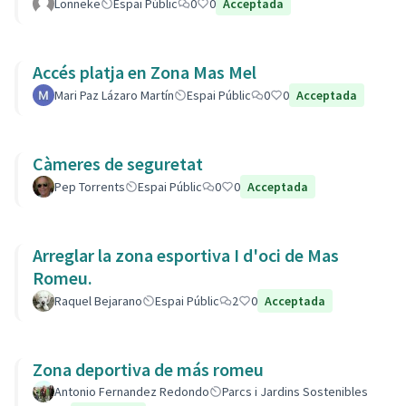
Lonneke
Espai Públic
0
0
Acceptada
Accés platja en Zona Mas Mel
Mari Paz Lázaro Martín
Espai Públic
0
0
Acceptada
Càmeres de seguretat
Pep Torrents
Espai Públic
0
0
Acceptada
Arreglar la zona esportiva I d'oci de Mas
Romeu.
Raquel Bejarano
Espai Públic
2
0
Acceptada
Zona deportiva de más romeu
Antonio Fernandez Redondo
Parcs i Jardins Sostenibles