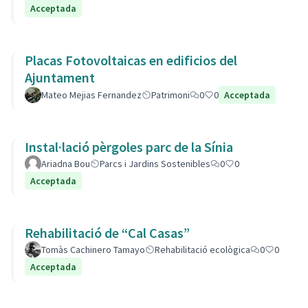
Acceptada
Placas Fotovoltaicas en edificios del
Ajuntament
Mateo Mejias Fernandez
Patrimoni
0
0
Acceptada
Instal·lació pèrgoles parc de la Sínia
Ariadna Bou
Parcs i Jardins Sostenibles
0
0
Acceptada
Rehabilitació de “Cal Casas”
Tomàs Cachinero Tamayo
Rehabilitació ecològica
0
0
Acceptada