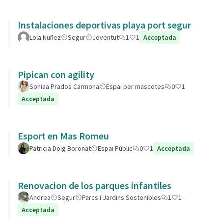
Instalaciones deportivas playa port segur
Lola Nuñez
Segur
Joventut
1
1
Acceptada
Pipican con agility
Soniaa Prados Carmona
Espai per mascotes
0
1
Acceptada
Esport en Mas Romeu
Patricia Doig Boronat
Espai Públic
0
1
Acceptada
Renovacion de los parques infantiles
Andrea
Segur
Parcs i Jardins Sostenibles
1
1
Acceptada