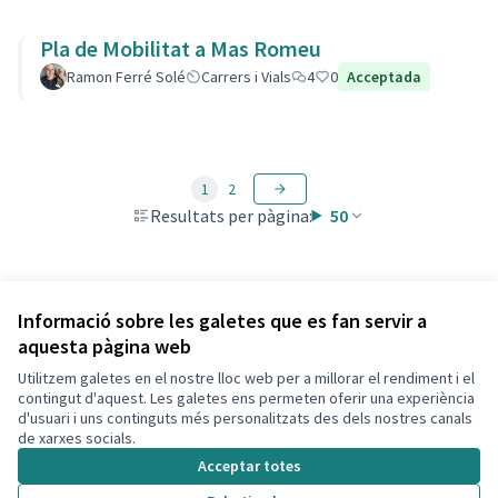
Pla de Mobilitat a Mas Romeu
Ramon Ferré Solé
Carrers i Vials
4
0
Acceptada
1
2
Resultats per pàgina:
50
Veure totes les propostes retirades
Informació sobre les galetes que es fan servir a
aquesta pàgina web
Utilitzem galetes en el nostre lloc web per a millorar el rendiment i el
Termes i condicions d'ús
contingut d'aquest. Les galetes ens permeten oferir una experiència
Configuració de les galetes
d'usuari i uns continguts més personalitzats des dels nostres canals
Decidim Calafell a X
Decidim Calafell a Facebook
Decidim Calafell a YouTube
Decidim Calafell a GitHub
de xarxes socials.
(Enllaç extern)
(Enllaç extern)
(Enllaç extern)
(Enllaç extern)
Acceptar totes