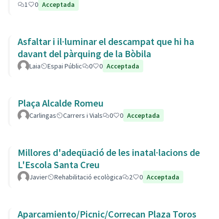
1
0
Acceptada
Asfaltar i il·luminar el descampat que hi ha
davant del pàrquing de la Bòbila
Laia
Espai Públic
0
0
Acceptada
Plaça Alcalde Romeu
Carlingas
Carrers i Vials
0
0
Acceptada
Millores d'adeqüació de les inatal·lacions de
L'Escola Santa Creu
Javier
Rehabilitació ecològica
2
0
Acceptada
Aparcamiento/Picnic/Correcan Plaza Toros