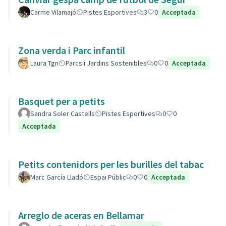
Carme Vilamajó
Pistes Esportives
3
0
Acceptada
Zona verda i Parc infantil
Laura Tgn
Parcs i Jardins Sostenibles
0
0
Acceptada
Basquet per a petits
Sandra Soler Castells
Pistes Esportives
0
0
Acceptada
Petits contenidors per les burilles del tabac
Marc García Lladó
Espai Públic
0
0
Acceptada
Arreglo de aceras en Bellamar