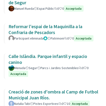
de Segur
Manuel Rueda
Espai Públic
0
0
Acceptada
Reformar l'espai de la Maquinilla a la
Confraria de Pescadors
Participant eliminada
Administrador
Patrimoni
0
0
Acceptada
Calle Islàndia. Parque infantil y espacio
canino
Menuda
Segur
Parcs i Jardins Sostenibles
0
0
Acceptada
Creació de zones d'ombra al Camp de Futbol
Municipal Juan Ríos.
Natalia Tabi
Pistes Esportives
0
10
Acceptada