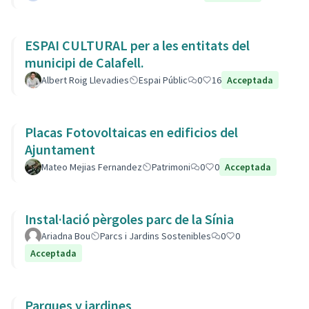
ESPAI CULTURAL per a les entitats del
municipi de Calafell.
Albert Roig Llevadies
Espai Públic
0
16
Acceptada
Placas Fotovoltaicas en edificios del
Ajuntament
Mateo Mejias Fernandez
Patrimoni
0
0
Acceptada
Instal·lació pèrgoles parc de la Sínia
Ariadna Bou
Parcs i Jardins Sostenibles
0
0
Acceptada
Parques y jardines