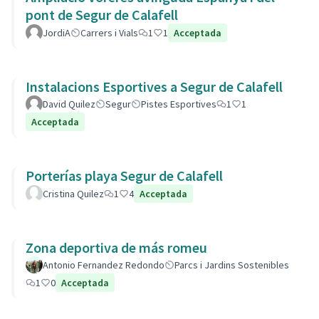
pont de Segur de Calafell
JordiA
Carrers i Vials
1
1
Acceptada
Instalacions Esportives a Segur de Calafell
David Quilez
Segur
Pistes Esportives
1
1
Acceptada
Porterías playa Segur de Calafell
Cristina Quilez
1
4
Acceptada
Zona deportiva de más romeu
Antonio Fernandez Redondo
Parcs i Jardins Sostenibles
1
0
Acceptada