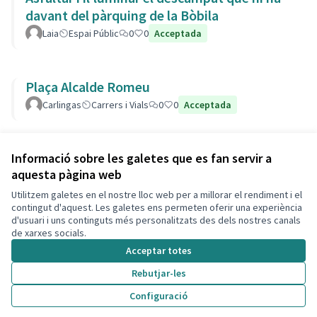
davant del pàrquing de la Bòbila
Laia
Espai Públic
0
0
Acceptada
Plaça Alcalde Romeu
Carlingas
Carrers i Vials
0
0
Acceptada
Veure totes les propostes retirades
Informació sobre les galetes que es fan servir a
aquesta pàgina web
Utilitzem galetes en el nostre lloc web per a millorar el rendiment i el
Termes i condicions d'ús
contingut d'aquest. Les galetes ens permeten oferir una experiència
Configuració de les galetes
d'usuari i uns continguts més personalitzats des dels nostres canals
Decidim Calafell a X
Decidim Calafell a Facebook
Decidim Calafell a YouTube
Decidim Calafell a GitHub
de xarxes socials.
(Enllaç extern)
(Enllaç extern)
(Enllaç extern)
(Enllaç extern)
Acceptar totes
Rebutjar-les
Amb llicènc
(Enllaç exte
Configuració
(Enllaç extern)
Web creada amb
programari lliure
.
(Enllaç extern)