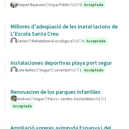
Raquel Bejarano
Espai Públic
2
0
Acceptada
Millores d'adeqüació de les inatal·lacions de
L'Escola Santa Creu
Javier
Rehabilitació ecològica
2
0
Acceptada
Instalaciones deportivas playa port segur
Lola Nuñez
Segur
Joventut
1
1
Acceptada
Renovacion de los parques infantiles
Andrea
Segur
Parcs i Jardins Sostenibles
1
1
Acceptada
Ampliació voreres avinguda Espanya i del