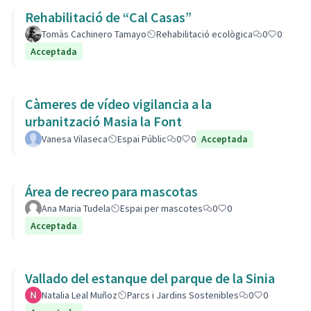
Rehabilitació de “Cal Casas”
Tomàs Cachinero Tamayo
Rehabilitació ecològica
0
0
Acceptada
Càmeres de vídeo vigilancia a la
urbanització Masia la Font
Vanesa Vilaseca
Espai Públic
0
0
Acceptada
Área de recreo para mascotas
Ana Maria Tudela
Espai per mascotes
0
0
Acceptada
Vallado del estanque del parque de la Sinia
Natalia Leal Muñoz
Parcs i Jardins Sostenibles
0
0