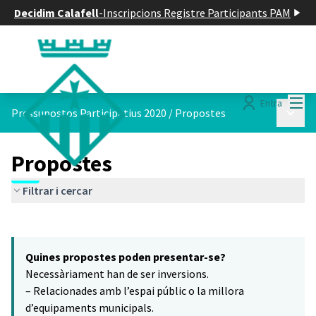
Decidim Calafell
-
Inscripcions Registre Participants PAM
Menú
Entra
Menú p
Pressupostos Participatius 2020
/
Propostes
Propostes
Filtrar i cercar
Saltar el mapa
Leaflet
|
©
HERE maps
16
El següent element és un mapa que presenta els components d'aq
+
Quines propostes poden presentar-se?
−
Necessàriament han de ser inversions.
– Relacionades amb l’espai públic o la millora
d’equipaments municipals.