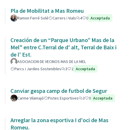
Pla de Mobilitat a Mas Romeu
Ramon Ferré Solé
Carrers i Vials
4
0
Acceptada
Creación de un “Parque Urbano” Mas de la
Mel" entre C.Terral de d' alt, Terral de Baix i
de l' Est.
ASOCIACION DE VECINOS MAS DE LA MEL
Parcs i Jardins Sostenibles
3
2
Acceptada
Canviar gespa camp de futbol de Segur
Carme Vilamajó
Pistes Esportives
3
0
Acceptada
Arreglar la zona esportiva I d'oci de Mas
Romeu.