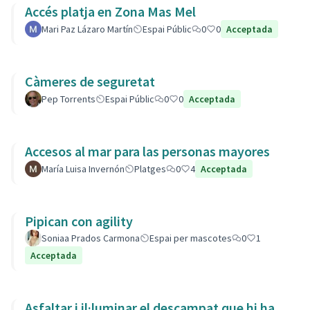
Accés platja en Zona Mas Mel
Mari Paz Lázaro Martín
Espai Públic
0
0
Acceptada
Càmeres de seguretat
Pep Torrents
Espai Públic
0
0
Acceptada
Accesos al mar para las personas mayores
María Luisa Invernón
Platges
0
4
Acceptada
Pipican con agility
Soniaa Prados Carmona
Espai per mascotes
0
1
Acceptada
Asfaltar i il·luminar el descampat que hi ha