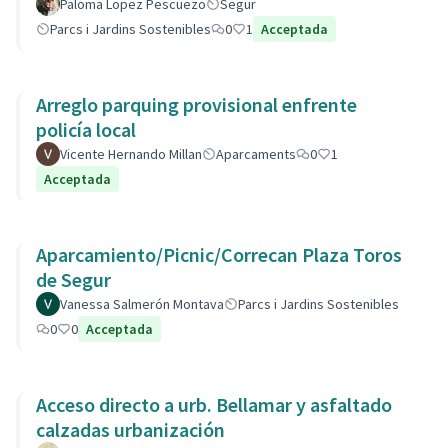
Paloma Lopez Pescuezo
Segur
Parcs i Jardins Sostenibles
0
1
Acceptada
Arreglo parquing provisional enfrente
policía local
Vicente Hernando Millan
Aparcaments
0
1
Acceptada
Aparcamiento/Picnic/Correcan Plaza Toros
de Segur
Vanessa Salmerón Montava
Parcs i Jardins Sostenibles
0
0
Acceptada
Acceso directo a urb. Bellamar y asfaltado
calzadas urbanización