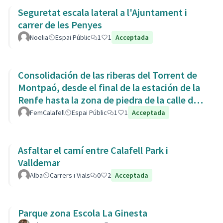
Seguretat escala lateral a l'Ajuntament i
carrer de les Penyes
Noelia
Espai Públic
1
1
Acceptada
Consolidación de las riberas del Torrent de
Montpaó, desde el final de la estación de la
Renfe hasta la zona de piedra de la calle de
L’Estany.
FemCalafell
Espai Públic
1
1
Acceptada
Asfaltar el camí entre Calafell Park i
Valldemar
Alba
Carrers i Vials
0
2
Acceptada
Parque zona Escola La Ginesta