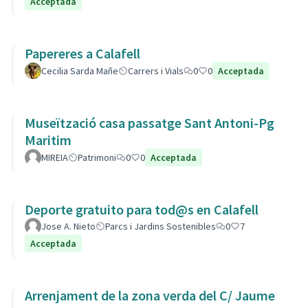
Acceptada
Papereres a Calafell
Cecilia Sarda Mañe
Carrers i Vials
0
0
Acceptada
Museïtzació casa passatge Sant Antoni-Pg
Maritim
MIREIA
Patrimoni
0
0
Acceptada
Deporte gratuito para tod@s en Calafell
Jose A. Nieto
Parcs i Jardins Sostenibles
0
7
Acceptada
Arrenjament de la zona verda del C/ Jaume