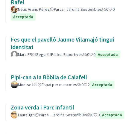
Rafel
Neus Arans Pérez
Parcs i Jardins Sostenibles
0
0
Acceptada
Fes que el pavelló Jaume Vilamajó tingui
identitat
Marc FR
Segur
Pistes Esportives
0
0
Acceptada
Pipi-can a la Bòbila de Calafell
Montse Hill
Espai per mascotes
0
2
Acceptada
Zona verda i Parc infantil
Laura Tgn
Parcs i Jardins Sostenibles
0
0
Acceptada