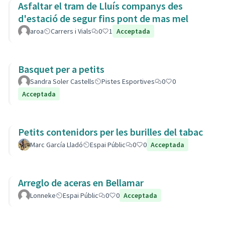
Asfaltar el tram de Lluís companys des
d'estació de segur fins pont de mas mel
aroa
Carrers i Vials
0
1
Acceptada
Basquet per a petits
Sandra Soler Castells
Pistes Esportives
0
0
Acceptada
Petits contenidors per les burilles del tabac
Marc García Lladó
Espai Públic
0
0
Acceptada
Arreglo de aceras en Bellamar
Lonneke
Espai Públic
0
0
Acceptada