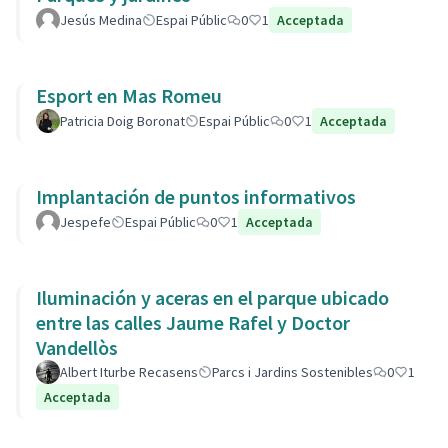
Jesús Medina
Espai Públic
0
1
Acceptada
Esport en Mas Romeu
Patricia Doig Boronat
Espai Públic
0
1
Acceptada
Implantación de puntos informativos
Jespefe
Espai Públic
0
1
Acceptada
Iluminación y aceras en el parque ubicado
entre las calles Jaume Rafel y Doctor
Vandellòs
Albert Iturbe Recasens
Parcs i Jardins Sostenibles
0
1
Acceptada