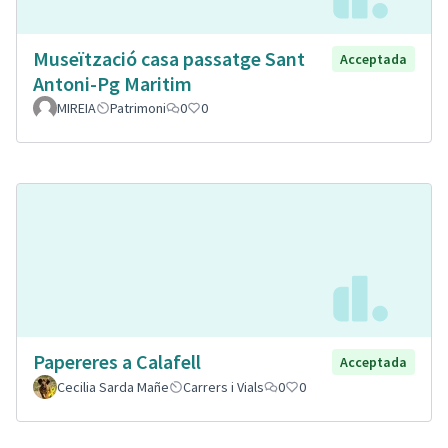
Museïtzació casa passatge Sant
Acceptada
Antoni-Pg Maritim
MIREIA
Patrimoni
0
0
Papereres a Calafell
Acceptada
Cecilia Sarda Mañe
Carrers i Vials
0
0