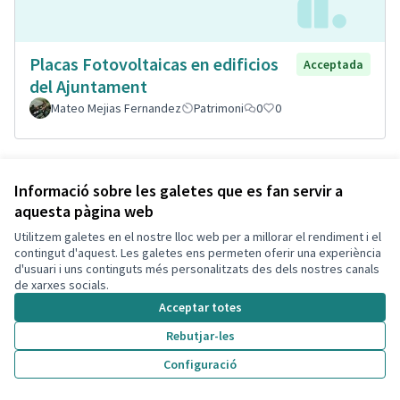
Placas Fotovoltaicas en edificios
Acceptada
del Ajuntament
Mateo Mejias Fernandez
Patrimoni
0
0
Informació sobre les galetes que es fan servir a
aquesta pàgina web
Utilitzem galetes en el nostre lloc web per a millorar el rendiment i el
contingut d'aquest. Les galetes ens permeten oferir una experiència
d'usuari i uns continguts més personalitzats des dels nostres canals
de xarxes socials.
Acceptar totes
Porterías playa Segur de Calafell
Acceptada
Rebutjar-les
Cristina Quilez
1
4
Configuració