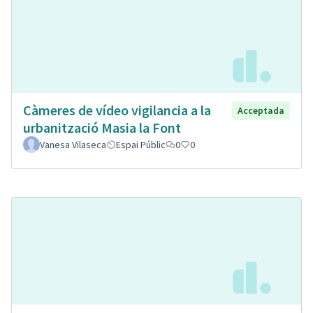
Càmeres de vídeo vigilancia a la
Acceptada
urbanització Masia la Font
Vanesa Vilaseca
Espai Públic
0
0