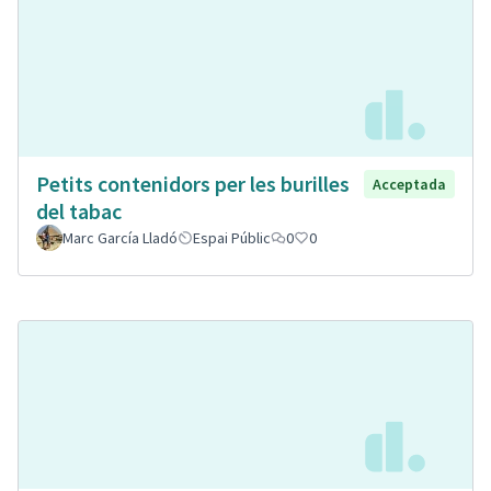
Petits contenidors per les burilles
Acceptada
del tabac
Marc García Lladó
Espai Públic
0
0