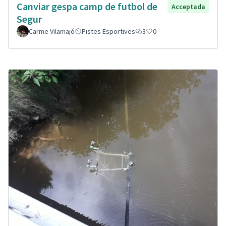
Canviar gespa camp de futbol de
Acceptada
Segur
Carme Vilamajó
Pistes Esportives
3
0