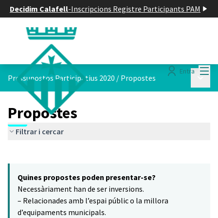
Decidim Calafell
-
Inscripcions Registre Participants PAM
Menú
Entra
Menú p
Pressupostos Participatius 2020
/
Propostes
Propostes
Filtrar i cercar
Saltar el mapa
Leaflet
|
©
HERE maps
16
El següent element és un mapa que presenta els components d'aq
+
Quines propostes poden presentar-se?
−
Necessàriament han de ser inversions.
– Relacionades amb l’espai públic o la millora
d’equipaments municipals.