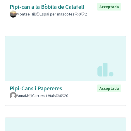
Pipi-can a la Bòbila de Calafell
Acceptada
Montse Hill
Espai per mascotes
0
2
Pipi-Cans i Papereres
Acceptada
AnnaM
Carrers i Vials
0
0