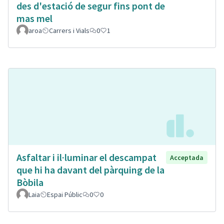
des d'estació de segur fins pont de
mas mel
aroa
Carrers i Vials
0
1
Asfaltar i il·luminar el descampat
Acceptada
que hi ha davant del pàrquing de la
Bòbila
Laia
Espai Públic
0
0