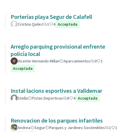
Porterías playa Segur de Calafell
Cristina Quilez
1
4
Acceptada
Arreglo parquing provisional enfrente
policía local
Vicente Hernando Millan
Aparcamientos
0
1
Acceptada
Instal·lacions esportives a Valldemar
Stella
Pistas Deportivas
8
4
Acceptada
Renovacion de los parques infantiles
Andrea
Segur
Parques y Jardines Sostenibles
1
1