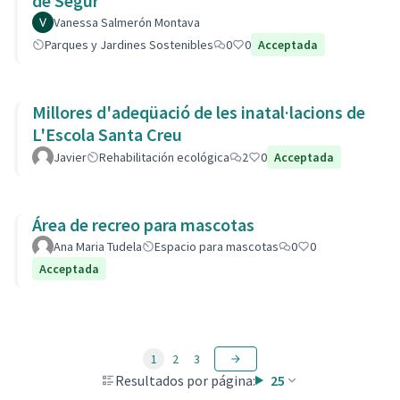
de Segur
Vanessa Salmerón Montava
Parques y Jardines Sostenibles
0
0
Acceptada
Millores d'adeqüació de les inatal·lacions de
L'Escola Santa Creu
Javier
Rehabilitación ecológica
2
0
Acceptada
Área de recreo para mascotas
Ana Maria Tudela
Espacio para mascotas
0
0
Acceptada
1
2
3
Resultados por página:
25