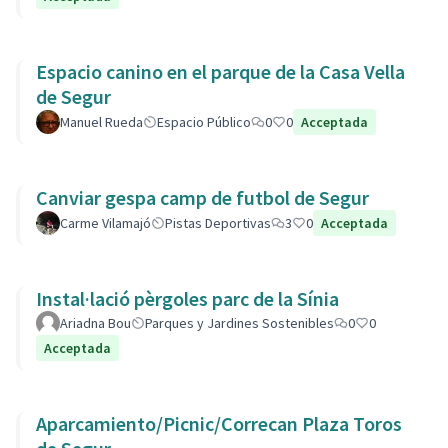
Espacio canino en el parque de la Casa Vella
de Segur
Manuel Rueda
Espacio Público
0
0
Acceptada
Canviar gespa camp de futbol de Segur
Carme Vilamajó
Pistas Deportivas
3
0
Acceptada
Instal·lació pèrgoles parc de la Sínia
Ariadna Bou
Parques y Jardines Sostenibles
0
0
Acceptada
Aparcamiento/Picnic/Correcan Plaza Toros