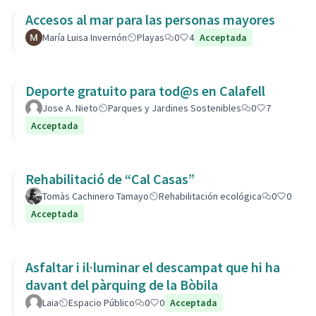
Accesos al mar para las personas mayores
María Luisa Invernón
Playas
0
4
Acceptada
Deporte gratuito para tod@s en Calafell
Jose A. Nieto
Parques y Jardines Sostenibles
0
7
Acceptada
Rehabilitació de “Cal Casas”
Tomàs Cachinero Tamayo
Rehabilitación ecológica
0
0
Acceptada
Asfaltar i il·luminar el descampat que hi ha
davant del pàrquing de la Bòbila
Laia
Espacio Público
0
0
Acceptada