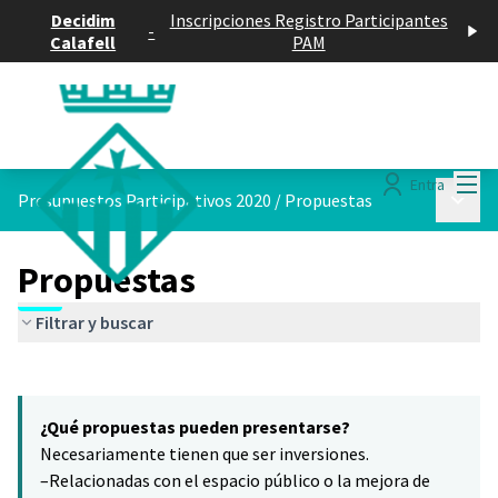
Decidim
Inscripciones Registro Participantes
-
Calafell
PAM
Menú
Entra
Menú p
Presupuestos Participativos 2020
/
Propuestas
Propuestas
Filtrar y buscar
Saltar el mapa
Leaflet
|
©
HERE maps
6
El siguiente elemento es un mapa que presenta los componentes 
+
¿Qué propuestas pueden presentarse?
−
Necesariamente tienen que ser inversiones.
–Relacionadas con el espacio público o la mejora de