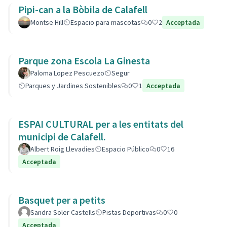
Pipi-can a la Bòbila de Calafell
Montse Hill
Espacio para mascotas
0
2
Acceptada
Parque zona Escola La Ginesta
Paloma Lopez Pescuezo
Segur
Parques y Jardines Sostenibles
0
1
Acceptada
ESPAI CULTURAL per a les entitats del
municipi de Calafell.
Albert Roig Llevadies
Espacio Público
0
16
Acceptada
Basquet per a petits
Sandra Soler Castells
Pistas Deportivas
0
0
Acceptada