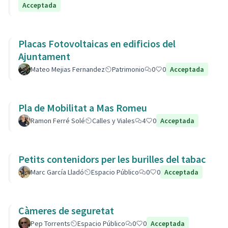
Acceptada
Placas Fotovoltaicas en edificios del
Ajuntament
Mateo Mejias Fernandez
Patrimonio
0
0
Acceptada
Pla de Mobilitat a Mas Romeu
Ramon Ferré Solé
Calles y Viales
4
0
Acceptada
Petits contenidors per les burilles del tabac
Marc García Lladó
Espacio Público
0
0
Acceptada
Càmeres de seguretat
Pep Torrents
Espacio Público
0
0
Acceptada