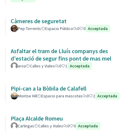
Càmeres de seguretat
Pep Torrents
Espacio Público
0
0
Acceptada
Asfaltar el tram de Lluís companys des
d'estació de segur fins pont de mas mel
aroa
Calles y Viales
0
1
Acceptada
Pipi-can a la Bòbila de Calafell
Montse Hill
Espacio para mascotas
0
2
Acceptada
Plaça Alcalde Romeu
Carlingas
Calles y Viales
0
0
Acceptada