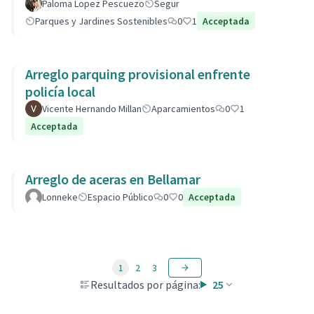
Paloma Lopez Pescuezo
Segur
Parques y Jardines Sostenibles
0
1
Acceptada
Arreglo parquing provisional enfrente
policía local
Vicente Hernando Millan
Aparcamientos
0
1
Acceptada
Arreglo de aceras en Bellamar
Lonneke
Espacio Público
0
0
Acceptada
1
2
3
Resultados por página:
25