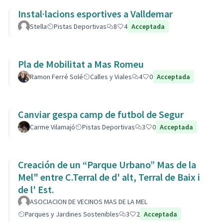
Instal·lacions esportives a Valldemar
Stella
Pistas Deportivas
8
4
Acceptada
Pla de Mobilitat a Mas Romeu
Ramon Ferré Solé
Calles y Viales
4
0
Acceptada
Canviar gespa camp de futbol de Segur
Carme Vilamajó
Pistas Deportivas
3
0
Acceptada
Creación de un “Parque Urbano” Mas de la
Mel" entre C.Terral de d' alt, Terral de Baix i
de l' Est.
ASOCIACION DE VECINOS MAS DE LA MEL
Parques y Jardines Sostenibles
3
2
Acceptada