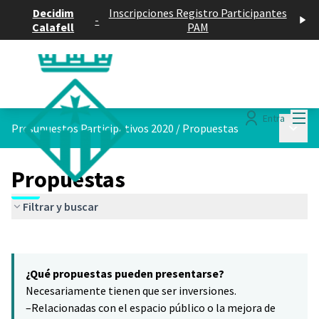
Decidim
Inscripciones Registro Participantes
-
Calafell
PAM
Menú
Entra
Menú p
Presupuestos Participativos 2020
/
Propuestas
Propuestas
Filtrar y buscar
Saltar el mapa
Leaflet
|
©
HERE maps
8
El siguiente elemento es un mapa que presenta los componentes 
+
¿Qué propuestas pueden presentarse?
−
Necesariamente tienen que ser inversiones.
–Relacionadas con el espacio público o la mejora de