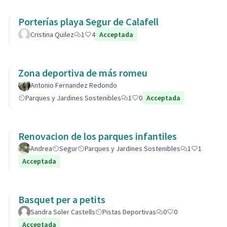
Porterías playa Segur de Calafell
Cristina Quilez
1
4
Acceptada
Zona deportiva de más romeu
Antonio Fernandez Redondo
Parques y Jardines Sostenibles
1
0
Acceptada
Renovacion de los parques infantiles
Andrea
Segur
Parques y Jardines Sostenibles
1
1
Acceptada
Basquet per a petits
Sandra Soler Castells
Pistas Deportivas
0
0
Acceptada