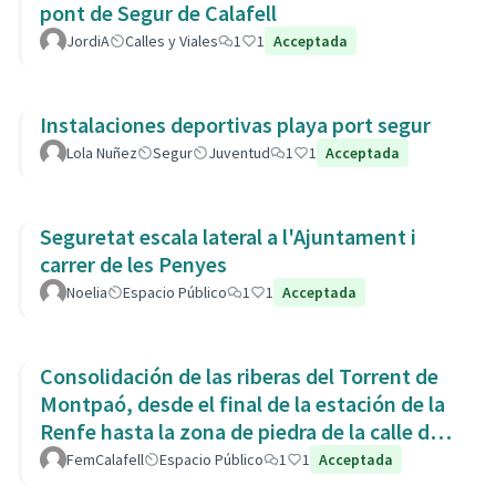
pont de Segur de Calafell
JordiA
Calles y Viales
1
1
Acceptada
Instalaciones deportivas playa port segur
Lola Nuñez
Segur
Juventud
1
1
Acceptada
Seguretat escala lateral a l'Ajuntament i
carrer de les Penyes
Noelia
Espacio Público
1
1
Acceptada
Consolidación de las riberas del Torrent de
Montpaó, desde el final de la estación de la
Renfe hasta la zona de piedra de la calle de
L’Estany.
FemCalafell
Espacio Público
1
1
Acceptada