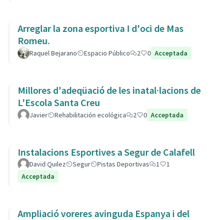
Arreglar la zona esportiva I d'oci de Mas
Romeu.
Raquel Bejarano
Espacio Público
2
0
Acceptada
Millores d'adeqüació de les inatal·lacions de
L'Escola Santa Creu
Javier
Rehabilitación ecológica
2
0
Acceptada
Instalacions Esportives a Segur de Calafell
David Quilez
Segur
Pistas Deportivas
1
1
Acceptada
Ampliació voreres avinguda Espanya i del