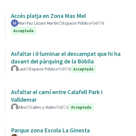
Accés platja en Zona Mas Mel
Mari Paz Lázaro Martín
Espacio Público
0
0
Acceptada
Asfaltar i il·luminar el descampat que hi ha
davant del pàrquing de la Bòbila
Laia
Espacio Público
0
0
Acceptada
Asfaltar el camí entre Calafell Park i
Valldemar
Alba
Calles y Viales
0
2
Acceptada
Parque zona Escola La Ginesta