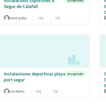
Instalacions Esportives a
Acceptada
Segur de Calafell
David Quilez
1
1
Instalaciones deportivas playa
Acceptada
port segur
Lola Nuñez
1
1