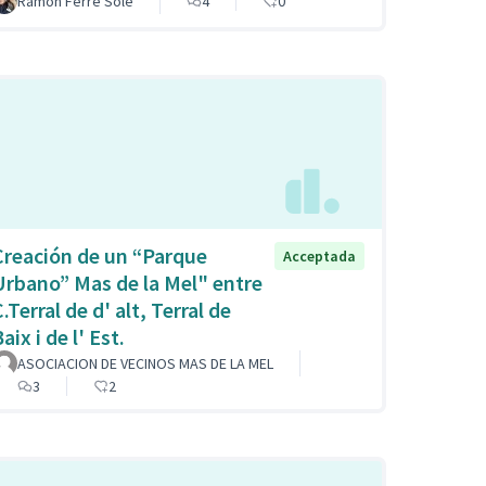
Ramon Ferré Solé
4
0
Creación de un “Parque
Acceptada
Urbano” Mas de la Mel" entre
.Terral de d' alt, Terral de
aix i de l' Est.
ASOCIACION DE VECINOS MAS DE LA MEL
3
2