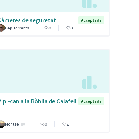
Càmeres de seguretat
Acceptada
Pep Torrents
0
0
ipi-can a la Bòbila de Calafell
Acceptada
Montse Hill
0
2