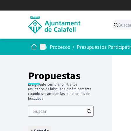
Inicio
Menú principal
/
Procesos
/
Presupuestos Participat
Saltar
El siguie
+
−
Propuestas
El siguiente formulario filtra los
resultados de búsqueda dinámicamente
cuando se cambian las condiciones de
búsqueda.
Estado