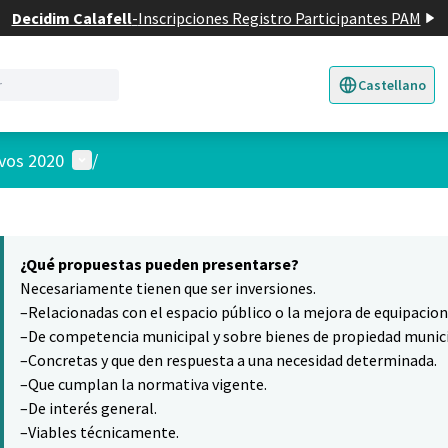
Decidim Calafell
-
Inscripciones Registro Participantes PAM
Castellano
Triar la llengua
E
Menú de usuario
ivos 2020
/
 el mapa
8
nte elemento es un mapa que presenta los componentes de esta pág
¿Qué propuestas pueden presentarse?
Necesariamente tienen que ser inversiones.
–Relacionadas con el espacio público o la mejora de equipacio
–De competencia municipal y sobre bienes de propiedad munici
–Concretas y que den respuesta a una necesidad determinada.
–Que cumplan la normativa vigente.
–De interés general.
–Viables técnicamente.