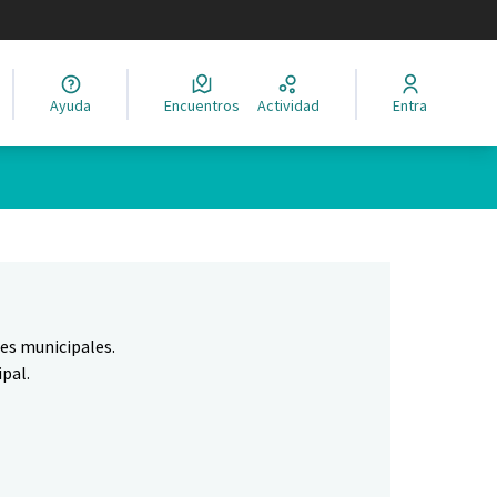
legir el idioma
Ayuda
Encuentros
Actividad
Entra
Leaflet
|
©
HERE maps
ina como puntos en el mapa. El elemento se puede utilizar con un 
nes municipales.
pal.