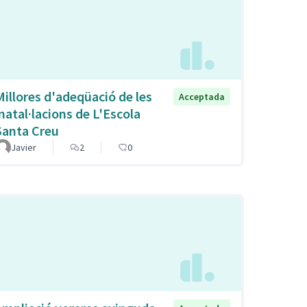
Millores d'adeqüació de les
Acceptada
inatal·lacions de L'Escola
Santa Creu
Javier
2
0