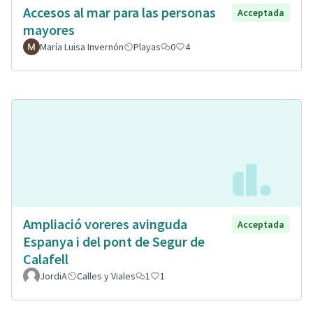
Accesos al mar para las personas
Acceptada
mayores
María Luisa Invernón
Playas
0
4
Ampliació voreres avinguda
Acceptada
Espanya i del pont de Segur de
Calafell
JordiA
Calles y Viales
1
1