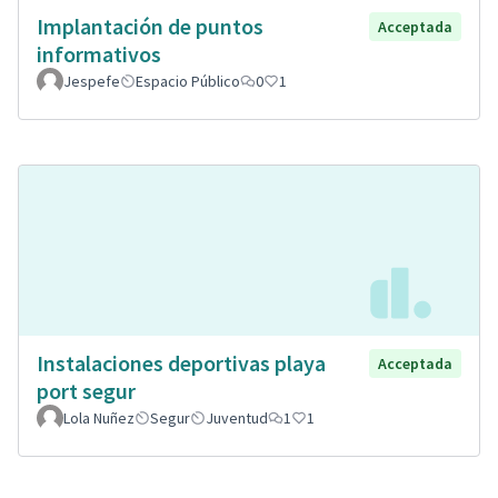
Implantación de puntos
Acceptada
informativos
Jespefe
Espacio Público
0
1
Instalaciones deportivas playa
Acceptada
port segur
Lola Nuñez
Segur
Juventud
1
1