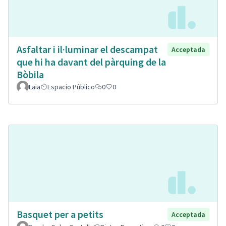
Asfaltar i il·luminar el descampat
Acceptada
que hi ha davant del pàrquing de la
Bòbila
Laia
Espacio Público
0
0
Basquet per a petits
Acceptada