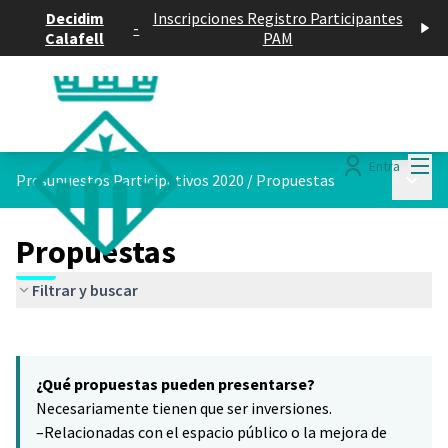
Decidim
Inscripciones Registro Participantes
-
Calafell
PAM
Menú
Entra
Menú p
Presupuestos Participativos 2020
/
Propuestas
Propuestas
Filtrar y buscar
Saltar el mapa
Leaflet
|
©
HERE maps
7
El siguiente elemento es un mapa que presenta los componentes 
+
¿Qué propuestas pueden presentarse?
−
Necesariamente tienen que ser inversiones.
–Relacionadas con el espacio público o la mejora de