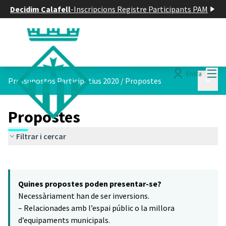
Decidim Calafell
-
Inscripcions Registre Participants PAM
Menú
Entra
Menú p
Pressupostos Participatius 2020
/
Propostes
Propostes
Filtrar i cercar
Saltar el mapa
Leaflet
|
©
HERE maps
4
El següent element és un mapa que presenta els components d'aq
+
Quines propostes poden presentar-se?
−
Necessàriament han de ser inversions.
– Relacionades amb l’espai públic o la millora
d’equipaments municipals.