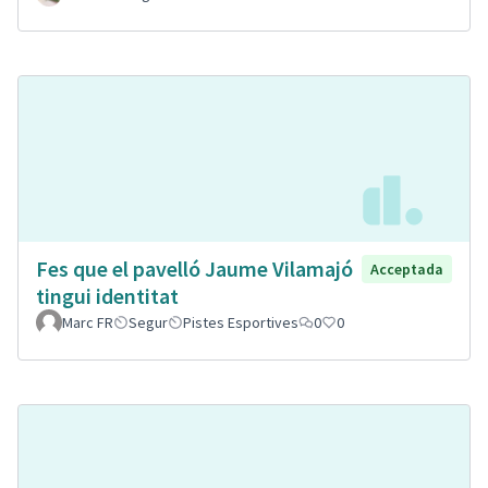
Fes que el pavelló Jaume Vilamajó
Acceptada
tingui identitat
Marc FR
Segur
Pistes Esportives
0
0