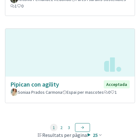
1
0
Pipican con agility
Acceptada
Soniaa Prados Carmona
Espai per mascotes
0
1
1
2
3
Resultats per pàgina:
25