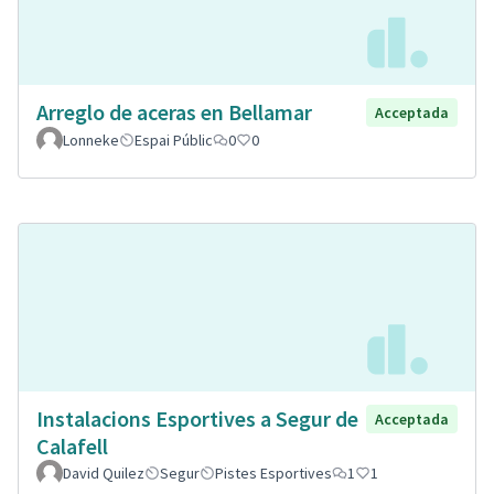
Arreglo de aceras en Bellamar
Acceptada
Lonneke
Espai Públic
0
0
Instalacions Esportives a Segur de
Acceptada
Calafell
David Quilez
Segur
Pistes Esportives
1
1