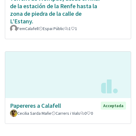
de la estación de la Renfe hasta la
zona de piedra de la calle de
L’Estany.
FemCalafell
Espai Públic
1
1
Papereres a Calafell
Acceptada
Cecilia Sarda Mañe
Carrers i Vials
0
0