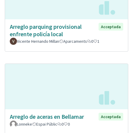
Arreglo parquing provisional
Acceptada
enfrente policía local
Vicente Hernando Millan
Aparcaments
0
1
Arreglo de aceras en Bellamar
Acceptada
Lonneke
Espai Públic
0
0