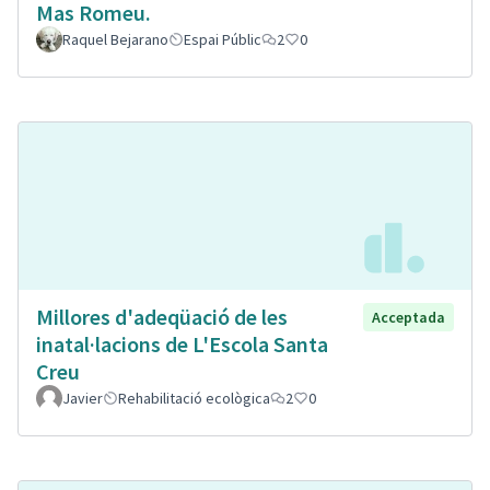
Mas Romeu.
Raquel Bejarano
Espai Públic
2
0
Millores d'adeqüació de les
Acceptada
inatal·lacions de L'Escola Santa
Creu
Javier
Rehabilitació ecològica
2
0