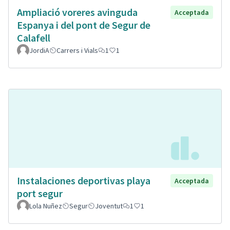
Ampliació voreres avinguda
Acceptada
Espanya i del pont de Segur de
Calafell
JordiA
Carrers i Vials
1
1
Instalaciones deportivas playa
Acceptada
port segur
Lola Nuñez
Segur
Joventut
1
1