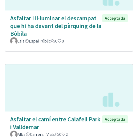
Asfaltar i il·luminar el descampat
Acceptada
que hi ha davant del pàrquing de la
Bòbila
Laia
Espai Públic
0
0
Asfaltar el camí entre Calafell Park
Acceptada
i Valldemar
Alba
Carrers i Vials
0
2