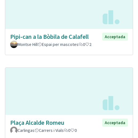
Pipi-can a la Bòbila de Calafell
Acceptada
Montse Hill
Espai per mascotes
0
2
Plaça Alcalde Romeu
Acceptada
Carlingas
Carrers i Vials
0
0