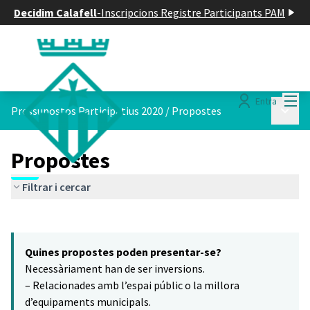
Decidim Calafell
-
Inscripcions Registre Participants PAM
Menú
Entra
Menú p
Pressupostos Participatius 2020
/
Propostes
Propostes
Filtrar i cercar
Saltar el mapa
Leaflet
|
©
HERE maps
8
El següent element és un mapa que presenta els components d'aq
+
Quines propostes poden presentar-se?
−
Necessàriament han de ser inversions.
– Relacionades amb l’espai públic o la millora
d’equipaments municipals.