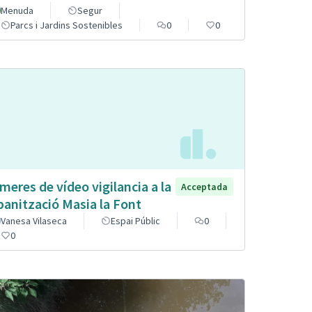
Menuda
Segur
Parcs i Jardins Sostenibles
0
0
meres de vídeo vigilancia a la
Acceptada
banització Masia la Font
Vanesa Vilaseca
Espai Públic
0
0