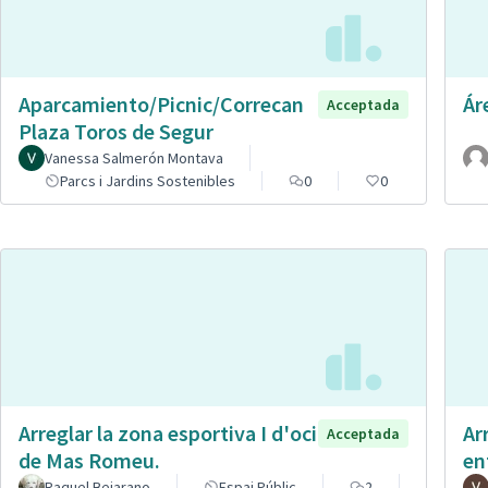
Aparcamiento/Picnic/Correcan
Ár
Acceptada
Plaza Toros de Segur
Vanessa Salmerón Montava
Parcs i Jardins Sostenibles
0
0
Arreglar la zona esportiva I d'oci
Ar
Acceptada
de Mas Romeu.
en
Raquel Bejarano
Espai Públic
2