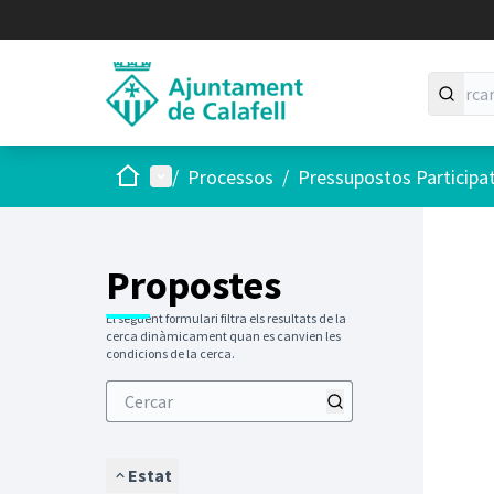
Inici
Menú principal
/
Processos
/
Pressupostos Participa
Saltar
El següen
+
−
Propostes
El següent formulari filtra els resultats de la
cerca dinàmicament quan es canvien les
condicions de la cerca.
Estat