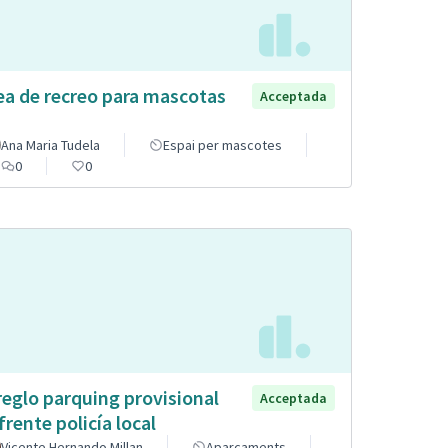
ea de recreo para mascotas
Acceptada
Ana Maria Tudela
Espai per mascotes
0
0
reglo parquing provisional
Acceptada
frente policía local
Vicente Hernando Millan
Aparcaments