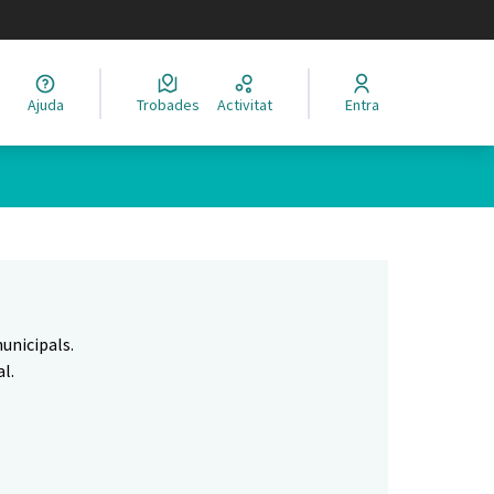
legir el idioma
Ajuda
Trobades
Activitat
Entra
Leaflet
|
©
HERE maps
 com a punts al mapa. L'element es pot fer servir amb un lector 
unicipals.
l.
.