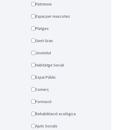
Patrimoni
Espai per mascotes
Platges
Gent Gran
Joventut
Habitatge Social
Espai Públic
Comerç
Formació
Rehabilitació ecològica
Ajuts Socials