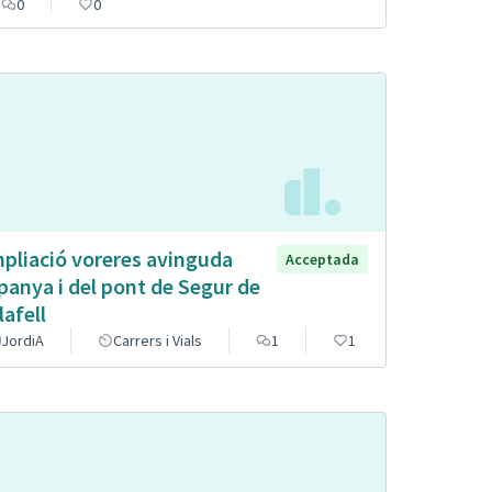
0
0
pliació voreres avinguda
Acceptada
panya i del pont de Segur de
lafell
JordiA
Carrers i Vials
1
1