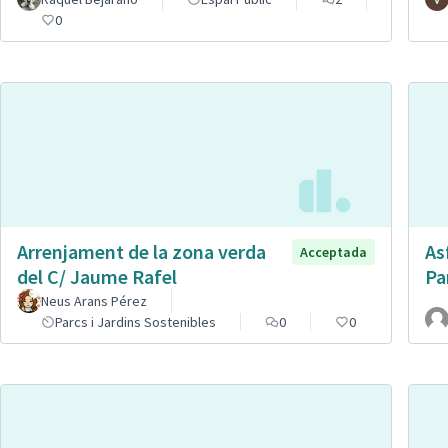
0
Arrenjament de la zona verda
As
Acceptada
del C/ Jaume Rafel
Pa
Neus Arans Pérez
Parcs i Jardins Sostenibles
0
0