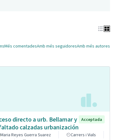
ns
Més comentades
Amb més seguidores
Amb més autores
ceso directo a urb. Bellamar y
Acceptada
faltado calzadas urbanización
Maria Reyes Guerra Suarez
Carrers i Vials