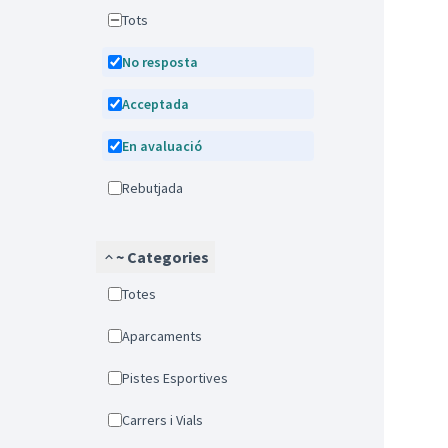
Tots
No resposta
Acceptada
En avaluació
Rebutjada
~ Categories
Totes
Aparcaments
Pistes Esportives
Carrers i Vials