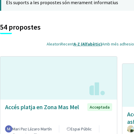
Els suports a les propostes són merament informatius
54 propostes
Aleatori
Recent
A-Z (Alfabètic)
Amb més adhesio
Accés platja en Zona Mas Mel
Acceptada
Ac
as
Mari Paz Lázaro Martín
Espai Públic