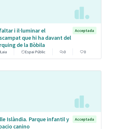
altar i il·luminar el
Acceptada
scampat que hi ha davant del
rquing de la Bòbila
Laia
Espai Públic
0
0
lle Islàndia. Parque infantil y
Acceptada
pacio canino