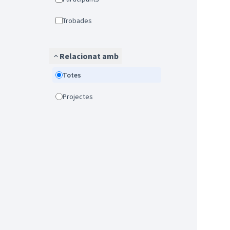
Trobades
Relacionat amb
Totes
Projectes