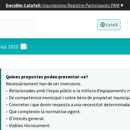
Decidim Calafell
-
Inscripcions Registre Participants PAM
Català
Triar la llengua
E
Menú d'usuari
tius 2020
/
 el mapa
7
t element és un mapa que presenta els components d'aquesta pàgina
Quines propostes poden presentar-se?
Necessàriament han de ser inversions.
– Relacionades amb l’espai públic o la millora d’equipaments m
– De competència municipal i sobre béns de propietat municipa
– Concretes i que donin resposta a una necessitat determinada
– Que compleixin la normativa vigent.
– D’interès general.
– Viables tècnicament.