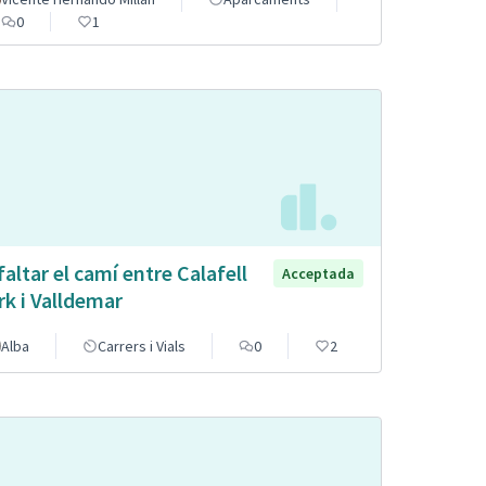
0
1
faltar el camí entre Calafell
Acceptada
rk i Valldemar
Alba
Carrers i Vials
0
2