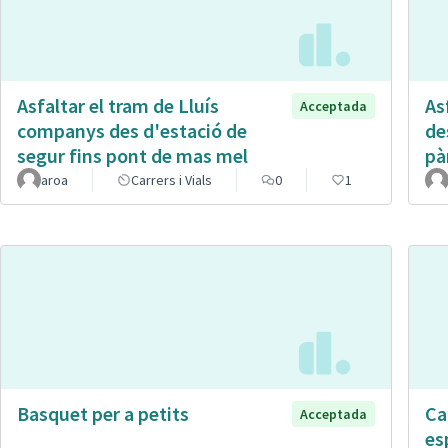
Asfaltar el tram de Lluís
Asf
Acceptada
companys des d'estació de
de
segur fins pont de mas mel
pà
aroa
Carrers i Vials
0
1
Basquet per a petits
Ca
Acceptada
es