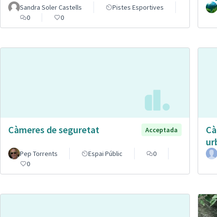
Sandra Soler Castells
Pistes Esportives
0
0
Càmeres de seguretat
Cà
Acceptada
ur
Pep Torrents
Espai Públic
0
0