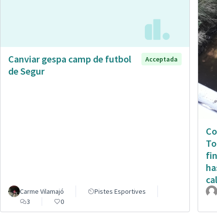
Canviar gespa camp de futbol
Acceptada
de Segur
Co
To
fi
ha
ca
Carme Vilamajó
Pistes Esportives
3
0