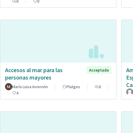
0
0
Accesos al mar para las
Am
Acceptada
personas mayores
Es
Ca
María Luisa Invernón
Platges
0
4