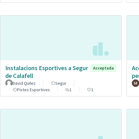
Instalacions Esportives a Segur
Ac
Acceptada
de Calafell
pe
David Quilez
Segur
Pistes Esportives
1
1