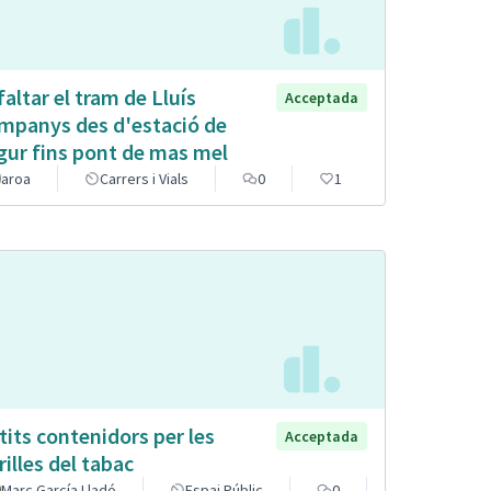
faltar el tram de Lluís
Acceptada
mpanys des d'estació de
gur fins pont de mas mel
aroa
Carrers i Vials
0
1
tits contenidors per les
Acceptada
rilles del tabac
Marc García Lladó
Espai Públic
0