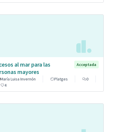
cesos al mar para las
Acceptada
rsonas mayores
María Luisa Invernón
Platges
0
4