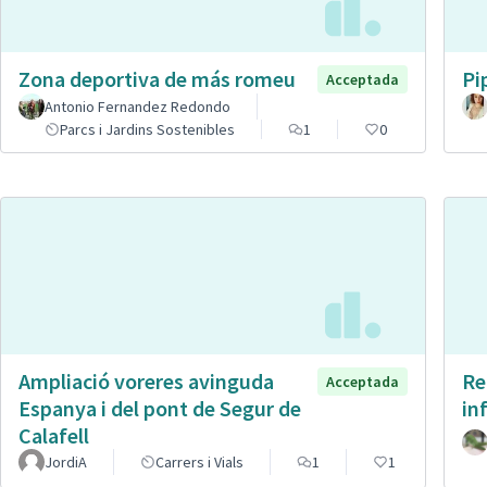
Zona deportiva de más romeu
Pi
Acceptada
Antonio Fernandez Redondo
Parcs i Jardins Sostenibles
1
0
Ampliació voreres avinguda
Re
Acceptada
Espanya i del pont de Segur de
in
Calafell
JordiA
Carrers i Vials
1
1