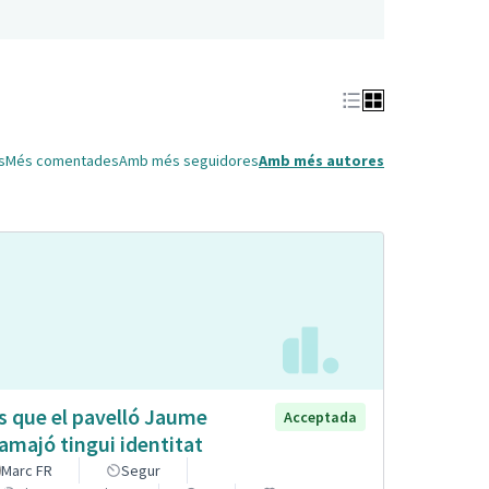
s
Més comentades
Amb més seguidores
Amb més autores
s que el pavelló Jaume
Acceptada
lamajó tingui identitat
Marc FR
Segur