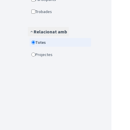
Trobades
Relacionat amb
Totes
Projectes