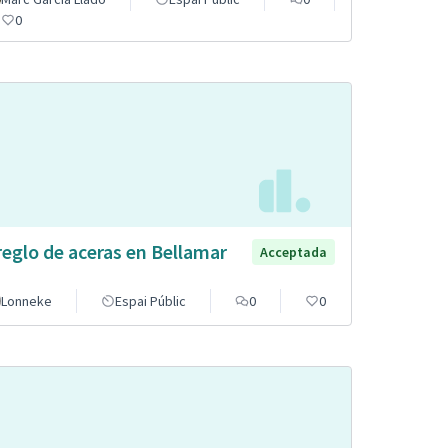
0
reglo de aceras en Bellamar
Acceptada
Lonneke
Espai Públic
0
0