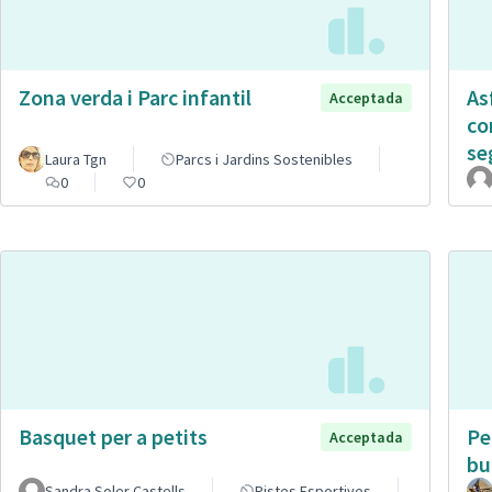
Zona verda i Parc infantil
As
Acceptada
co
se
Laura Tgn
Parcs i Jardins Sostenibles
0
0
Basquet per a petits
Pe
Acceptada
bu
Sandra Soler Castells
Pistes Esportives