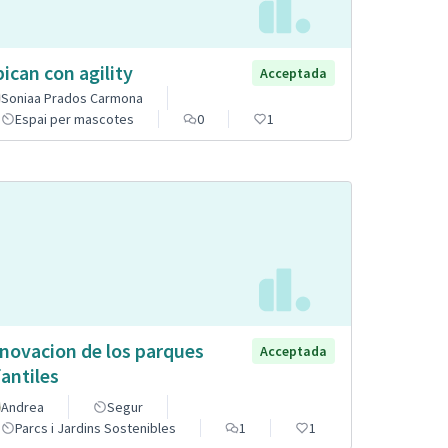
pican con agility
Acceptada
Soniaa Prados Carmona
Espai per mascotes
0
1
novacion de los parques
Acceptada
fantiles
Andrea
Segur
Parcs i Jardins Sostenibles
1
1