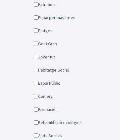
Patrimoni
Espai per mascotes
Platges
Gent Gran
Joventut
Habitatge Social
Espai Públic
Comerç
Formació
Rehabilitació ecològica
Ajuts Socials