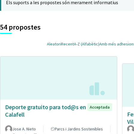
Els suports a les propostes són merament informatius
54 propostes
Aleatori
Recent
A-Z (Alfabètic)
Amb més adhesion
Deporte gratuito para tod@s en
Acceptada
Fe
Calafell
Vi
Jose A. Nieto
Parcs i Jardins Sostenibles