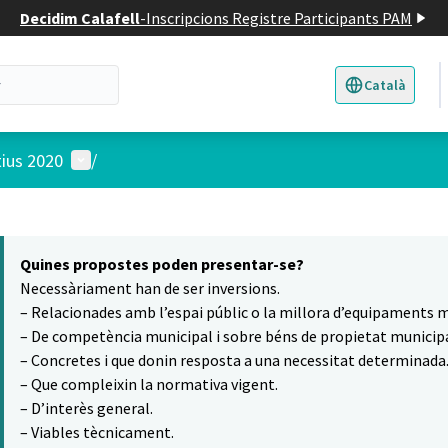
Decidim Calafell
-
Inscripcions Registre Participants PAM
Català
Triar la llengua
E
Menú d'usuari
tius 2020
/
 el mapa
16
t element és un mapa que presenta els components d'aquesta pàgina
Quines propostes poden presentar-se?
Necessàriament han de ser inversions.
– Relacionades amb l’espai públic o la millora d’equipaments m
– De competència municipal i sobre béns de propietat municipa
– Concretes i que donin resposta a una necessitat determinada
– Que compleixin la normativa vigent.
– D’interès general.
– Viables tècnicament.