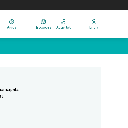
legir el idioma
Ajuda
Trobades
Activitat
Entra
Leaflet
|
©
HERE maps
 com a punts al mapa. L'element es pot fer servir amb un lector 
unicipals.
l.
.