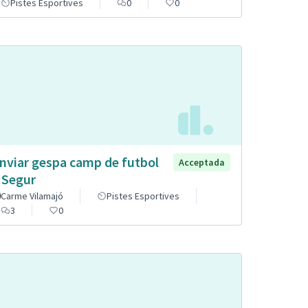
Pistes Esportives
0
0
nviar gespa camp de futbol
Acceptada
 Segur
Carme Vilamajó
Pistes Esportives
3
0