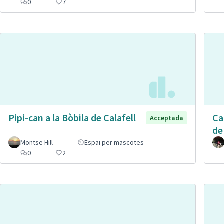
0
7
Pipi-can a la Bòbila de Calafell
Ca
Acceptada
de
Montse Hill
Espai per mascotes
0
2