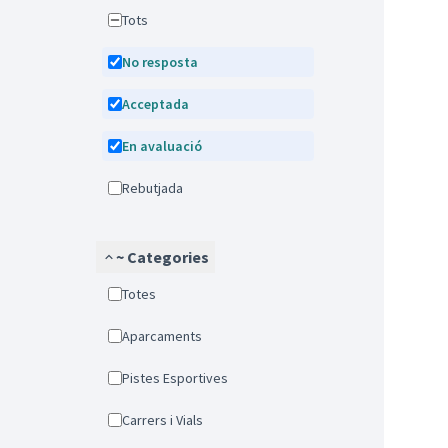
Tots
No resposta
Acceptada
En avaluació
Rebutjada
~ Categories
Totes
Aparcaments
Pistes Esportives
Carrers i Vials