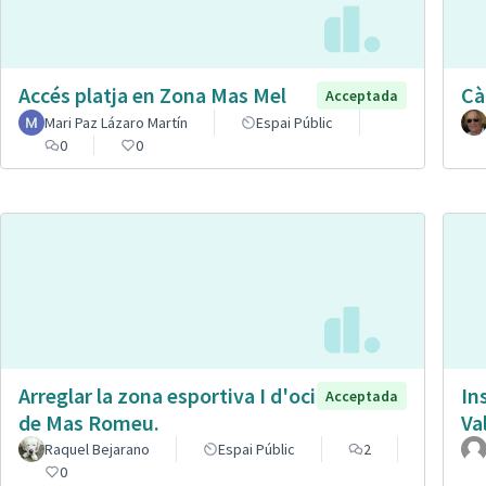
Accés platja en Zona Mas Mel
Cà
Acceptada
Mari Paz Lázaro Martín
Espai Públic
0
0
Arreglar la zona esportiva I d'oci
In
Acceptada
de Mas Romeu.
Va
Raquel Bejarano
Espai Públic
2
0