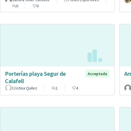
0
0
Porterías playa Segur de
Ar
Acceptada
Calafell
Cristina Quilez
1
4