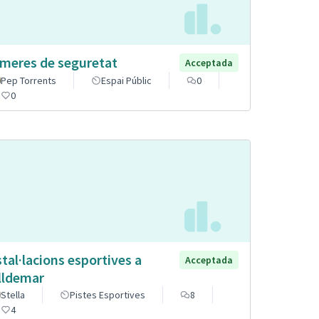
meres de seguretat
Acceptada
Pep Torrents
Espai Públic
0
0
stal·lacions esportives a
Acceptada
lldemar
Stella
Pistes Esportives
8
4