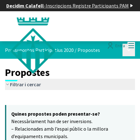
Decidim Calafell
-
Inscripcions Registre Participants PAM
Menú
Entra
Menú p
Pressupostos Participatius 2020
/
Propostes
Propostes
Filtrar i cercar
Saltar el mapa
Leaflet
|
©
HERE maps
7
El següent element és un mapa que presenta els components d'aq
+
Quines propostes poden presentar-se?
−
Necessàriament han de ser inversions.
– Relacionades amb l’espai públic o la millora
d’equipaments municipals.