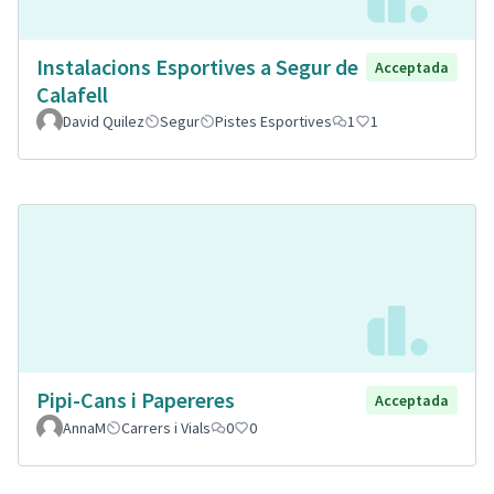
Instalacions Esportives a Segur de
Acceptada
Calafell
David Quilez
Segur
Pistes Esportives
1
1
Pipi-Cans i Papereres
Acceptada
AnnaM
Carrers i Vials
0
0