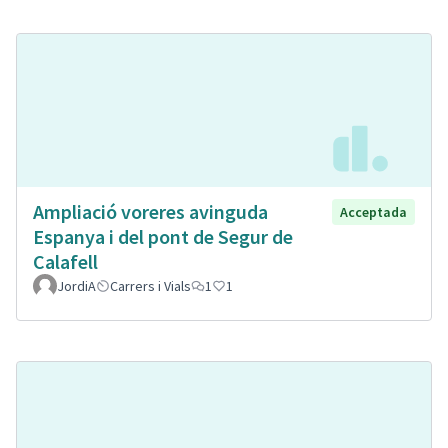
Ampliació voreres avinguda
Acceptada
Espanya i del pont de Segur de
Calafell
JordiA
Carrers i Vials
1
1