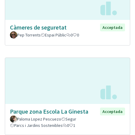
Càmeres de seguretat
Acceptada
Pep Torrents
Espai Públic
0
0
Parque zona Escola La Ginesta
Acceptada
Paloma Lopez Pescuezo
Segur
Parcs i Jardins Sostenibles
0
1