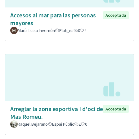
Accesos al mar para las personas
Acceptada
mayores
María Luisa Invernón
Platges
0
4
Arreglar la zona esportiva I d'oci de
Acceptada
Mas Romeu.
Raquel Bejarano
Espai Públic
2
0