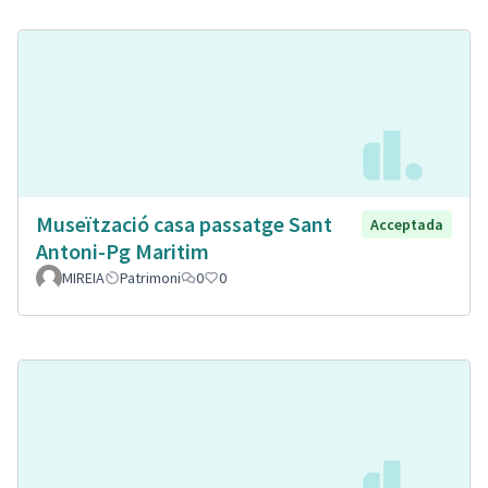
Museïtzació casa passatge Sant
Acceptada
Antoni-Pg Maritim
MIREIA
Patrimoni
0
0