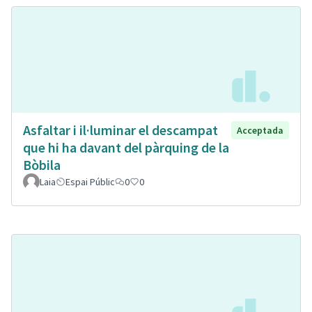
Asfaltar i il·luminar el descampat
Acceptada
que hi ha davant del pàrquing de la
Bòbila
Laia
Espai Públic
0
0