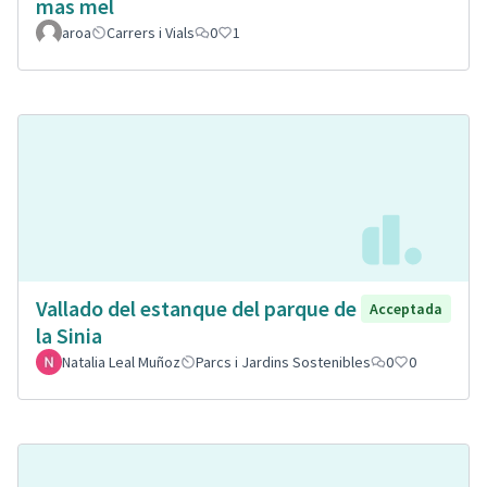
mas mel
aroa
Carrers i Vials
0
1
Vallado del estanque del parque de
Acceptada
la Sinia
Natalia Leal Muñoz
Parcs i Jardins Sostenibles
0
0