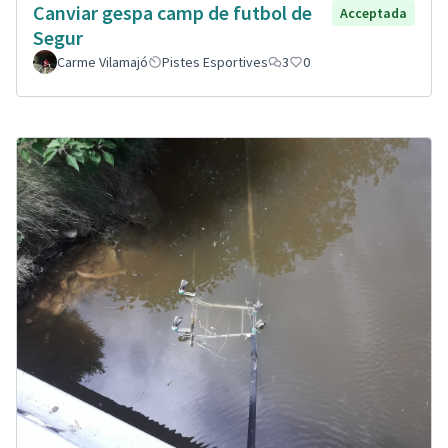
Canviar gespa camp de futbol de
Acceptada
Segur
Carme Vilamajó
Pistes Esportives
3
0