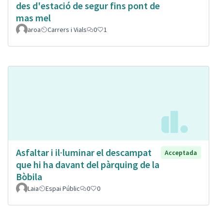
des d'estació de segur fins pont de
mas mel
aroa
Carrers i Vials
0
1
Asfaltar i il·luminar el descampat
Acceptada
que hi ha davant del pàrquing de la
Bòbila
Laia
Espai Públic
0
0