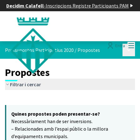
Decidim Calafell
-
Inscripcions Registre Participants PAM
Menú
Entra
Menú p
Pressupostos Participatius 2020
/
Propostes
Propostes
Filtrar i cercar
Saltar el mapa
Leaflet
|
©
HERE maps
7
El següent element és un mapa que presenta els components d'aq
+
Quines propostes poden presentar-se?
−
Necessàriament han de ser inversions.
– Relacionades amb l’espai públic o la millora
d’equipaments municipals.