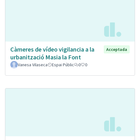
Càmeres de vídeo vigilancia a la
Acceptada
urbanització Masia la Font
Vanesa Vilaseca
Espai Públic
0
0