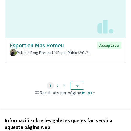
Esport en Mas Romeu
Acceptada
Patricia Doig Boronat
Espai Públic
0
1
1
2
3
Resultats per pàgina:
20
Veure totes les propostes retirades
Informació sobre les galetes que es fan servir a
aquesta pàgina web