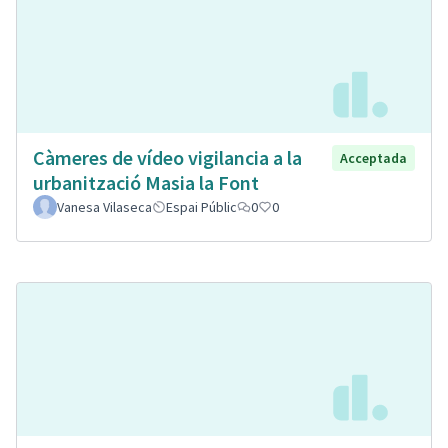
Càmeres de vídeo vigilancia a la
Acceptada
urbanització Masia la Font
Vanesa Vilaseca
Espai Públic
0
0