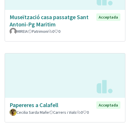
Museïtzació casa passatge Sant
Acceptada
Antoni-Pg Maritim
MIREIA
Patrimoni
0
0
Papereres a Calafell
Acceptada
Cecilia Sarda Mañe
Carrers i Vials
0
0