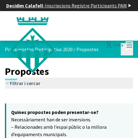
Decidim Calafell
-
Inscripcions Registre Participants PAM
Menú
Entra
Menú p
Pressupostos Participatius 2020
/
Propostes
Propostes
Filtrar i cercar
Saltar el mapa
Leaflet
|
©
HERE maps
16
El següent element és un mapa que presenta els components d'aq
+
Quines propostes poden presentar-se?
−
Necessàriament han de ser inversions.
– Relacionades amb l’espai públic o la millora
d’equipaments municipals.