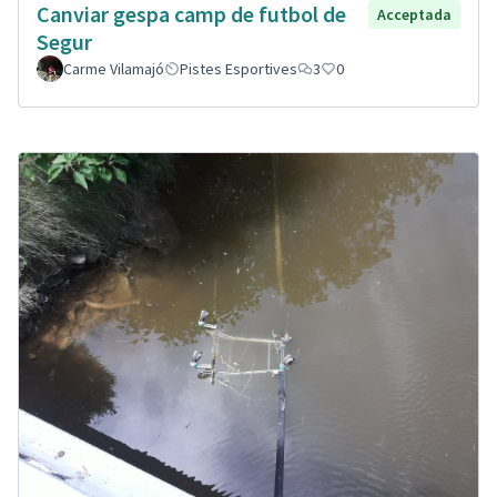
Canviar gespa camp de futbol de
Acceptada
Segur
Carme Vilamajó
Pistes Esportives
3
0