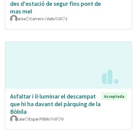
des d'estació de segur fins pont de
mas mel
aroa
Carrers i Vials
0
1
Asfaltar i il·luminar el descampat
Acceptada
que hi ha davant del pàrquing de la
Bòbila
Laia
Espai Públic
0
0