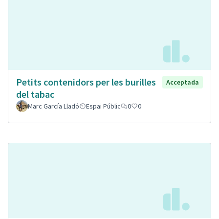
Petits contenidors per les burilles
Acceptada
del tabac
Marc García Lladó
Espai Públic
0
0