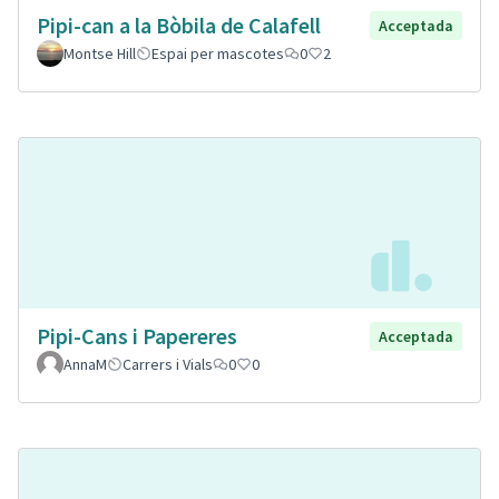
Pipi-can a la Bòbila de Calafell
Acceptada
Montse Hill
Espai per mascotes
0
2
Pipi-Cans i Papereres
Acceptada
AnnaM
Carrers i Vials
0
0