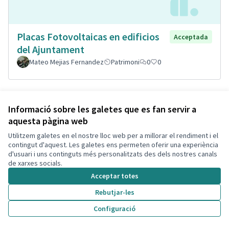
Placas Fotovoltaicas en edificios
Acceptada
del Ajuntament
Mateo Mejias Fernandez
Patrimoni
0
0
Informació sobre les galetes que es fan servir a
aquesta pàgina web
Utilitzem galetes en el nostre lloc web per a millorar el rendiment i el
contingut d'aquest. Les galetes ens permeten oferir una experiència
d'usuari i uns continguts més personalitzats des dels nostres canals
de xarxes socials.
Acceptar totes
Porterías playa Segur de Calafell
Acceptada
Rebutjar-les
Cristina Quilez
1
4
Configuració