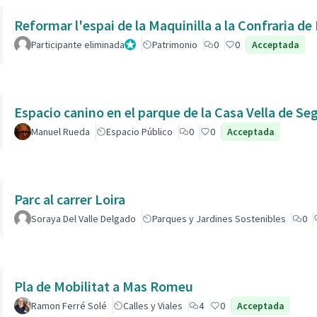
Reformar l'espai de la Maquinilla a la Confraria d
Participante eliminada
Administrador
Patrimonio
0
0
Acceptada
Espacio canino en el parque de la Casa Vella de Se
Manuel Rueda
Espacio Público
0
0
Acceptada
Parc al carrer Loira
Soraya Del Valle Delgado
Parques y Jardines Sostenibles
0
Pla de Mobilitat a Mas Romeu
Ramon Ferré Solé
Calles y Viales
4
0
Acceptada