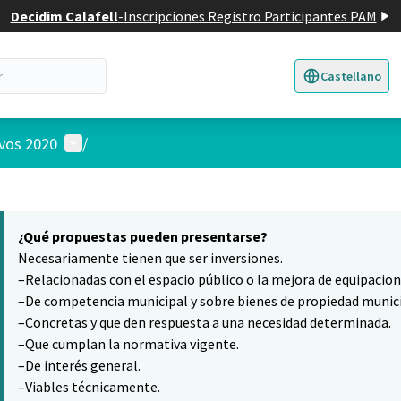
Decidim Calafell
-
Inscripciones Registro Participantes PAM
Castellano
Triar la llengua
E
Menú de usuario
ivos 2020
/
 el mapa
10
nte elemento es un mapa que presenta los componentes de esta pág
¿Qué propuestas pueden presentarse?
Necesariamente tienen que ser inversiones.
–Relacionadas con el espacio público o la mejora de equipacio
–De competencia municipal y sobre bienes de propiedad munici
–Concretas y que den respuesta a una necesidad determinada.
–Que cumplan la normativa vigente.
–De interés general.
–Viables técnicamente.