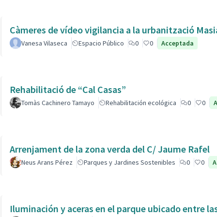
Càmeres de vídeo vigilancia a la urbanització Masi
Vanesa Vilaseca
Espacio Público
0
0
Acceptada
Rehabilitació de “Cal Casas”
Tomàs Cachinero Tamayo
Rehabilitación ecológica
0
0
Arrenjament de la zona verda del C/ Jaume Rafel
Neus Arans Pérez
Parques y Jardines Sostenibles
0
0
A
Iluminación y aceras en el parque ubicado entre la