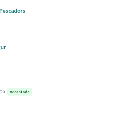
e Pescadors
gur
0
Acceptada