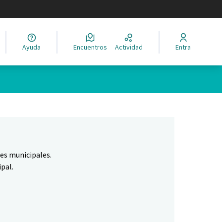
legir el idioma
Ayuda
Encuentros
Actividad
Entra
Leaflet
|
©
HERE maps
ina como puntos en el mapa. El elemento se puede utilizar con un 
nes municipales.
pal.