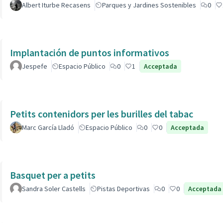
Albert Iturbe Recasens
Parques y Jardines Sostenibles
0
Implantación de puntos informativos
Jespefe
Espacio Público
0
1
Acceptada
Petits contenidors per les burilles del tabac
Marc García Lladó
Espacio Público
0
0
Acceptada
Basquet per a petits
Sandra Soler Castells
Pistas Deportivas
0
0
Acceptada