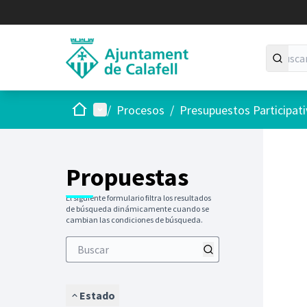
Inicio
Menú principal
/
Procesos
/
Presupuestos Participat
Saltar
El siguie
+
−
Propuestas
El siguiente formulario filtra los resultados
de búsqueda dinámicamente cuando se
cambian las condiciones de búsqueda.
Estado