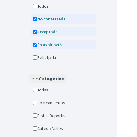
Todos
No contestada
Acceptada
En avaluació
Rebutjada
~ Categories
Todas
Aparcamientos
Pistas Deportivas
Calles y Viales