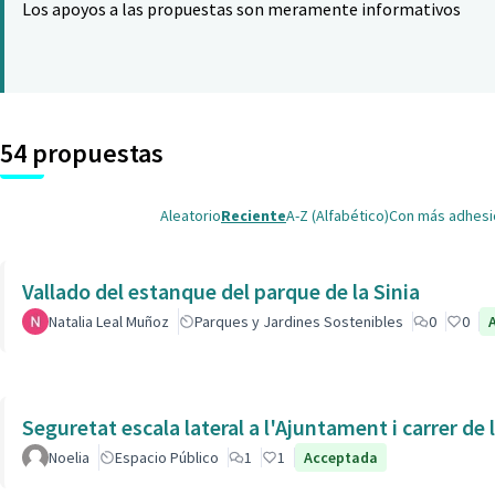
Los apoyos a las propuestas son meramente informativos
54 propuestas
Aleatorio
Reciente
A-Z (Alfabético)
Con más adhes
Vallado del estanque del parque de la Sinia
Natalia Leal Muñoz
Parques y Jardines Sostenibles
0
0
Seguretat escala lateral a l'Ajuntament i carrer de
Noelia
Espacio Público
1
1
Acceptada