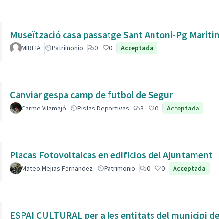
Museïtzació casa passatge Sant Antoni-Pg Mariti
MIREIA
Patrimonio
0
0
Acceptada
Canviar gespa camp de futbol de Segur
Carme Vilamajó
Pistas Deportivas
3
0
Acceptada
Placas Fotovoltaicas en edificios del Ajuntament
Mateo Mejias Fernandez
Patrimonio
0
0
Acceptada
ESPAI CULTURAL per a les entitats del municipi de 