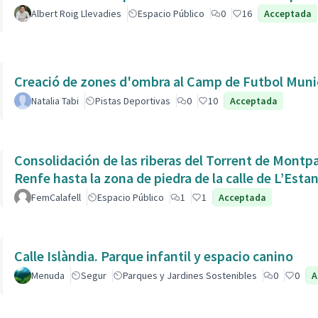
Albert Roig Llevadies
Espacio Público
0
16
Acceptada
Creació de zones d'ombra al Camp de Futbol Munic
Natalia Tabi
Pistas Deportivas
0
10
Acceptada
Consolidación de las riberas del Torrent de Montpaó
Renfe hasta la zona de piedra de la calle de L’Estan
FemCalafell
Espacio Público
1
1
Acceptada
Calle Islàndia. Parque infantil y espacio canino
Menuda
Segur
Parques y Jardines Sostenibles
0
0
A