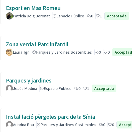
Esport en Mas Romeu
Patricia Doig Boronat
Espacio Público
0
1
Acceptada
Zona verda i Parc infantil
Laura Tgn
Parques y Jardines Sostenibles
0
0
Accepta
Parques y jardines
Jesús Medina
Espacio Público
0
1
Acceptada
Instal·lació pèrgoles parc de la Sínia
Ariadna Bou
Parques y Jardines Sostenibles
0
0
Accep