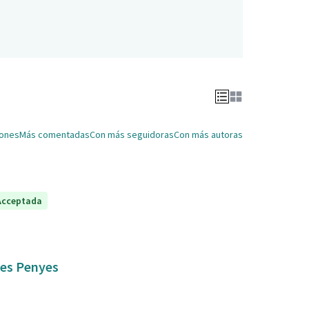
iones
Más comentadas
Con más seguidoras
Con más autoras
Acceptada
 les Penyes