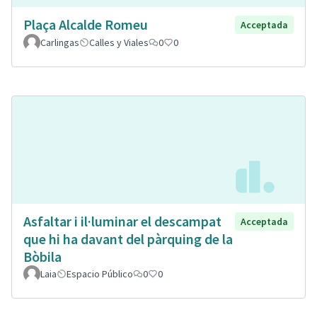
Plaça Alcalde Romeu
Acceptada
Carlingas
Calles y Viales
0
0
Asfaltar i il·luminar el descampat
Acceptada
que hi ha davant del pàrquing de la
Bòbila
Laia
Espacio Público
0
0