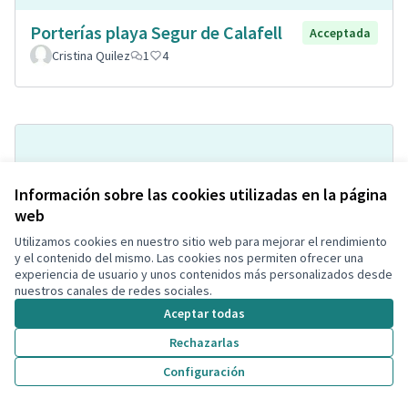
Porterías playa Segur de Calafell
Acceptada
Cristina Quilez
1
4
Información sobre las cookies utilizadas en la página
web
Utilizamos cookies en nuestro sitio web para mejorar el rendimiento
y el contenido del mismo. Las cookies nos permiten ofrecer una
experiencia de usuario y unos contenidos más personalizados desde
Pipican con agility
Acceptada
nuestros canales de redes sociales.
Soniaa Prados Carmona
Espacio para mascotas
0
1
Aceptar todas
Rechazarlas
Configuración