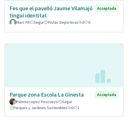
Fes que el pavelló Jaume Vilamajó
Acceptada
tingui identitat
Marc FR
Segur
Pistas Deportivas
0
0
Parque zona Escola La Ginesta
Acceptada
Paloma Lopez Pescuezo
Segur
Parques y Jardines Sostenibles
0
1