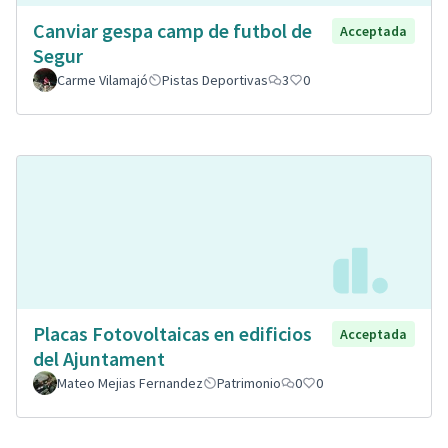
Canviar gespa camp de futbol de
Acceptada
Segur
Carme Vilamajó
Pistas Deportivas
3
0
Placas Fotovoltaicas en edificios
Acceptada
del Ajuntament
Mateo Mejias Fernandez
Patrimonio
0
0