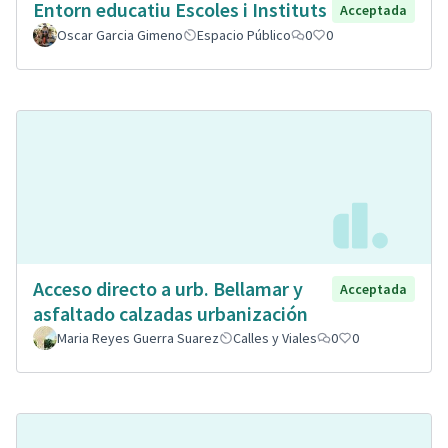
Entorn educatiu Escoles i Instituts
Acceptada
Oscar Garcia Gimeno
Espacio Público
0
0
Acceso directo a urb. Bellamar y
Acceptada
asfaltado calzadas urbanización
Maria Reyes Guerra Suarez
Calles y Viales
0
0