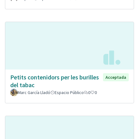
Petits contenidors per les burilles
Acceptada
del tabac
Marc García Lladó
Espacio Público
0
0