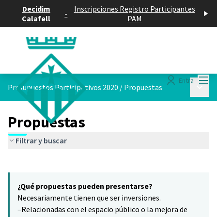
Decidim
Inscripciones Registro Participantes
-
Calafell
PAM
Menú
Entra
Menú p
Presupuestos Participativos 2020
/
Propuestas
Propuestas
Filtrar y buscar
Saltar el mapa
Leaflet
|
©
HERE maps
16
El siguiente elemento es un mapa que presenta los componentes 
+
¿Qué propuestas pueden presentarse?
−
Necesariamente tienen que ser inversiones.
–Relacionadas con el espacio público o la mejora de