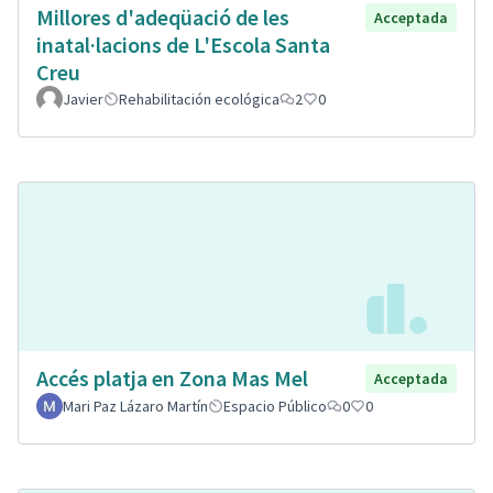
Millores d'adeqüació de les
Acceptada
inatal·lacions de L'Escola Santa
Creu
Javier
Rehabilitación ecológica
2
0
Accés platja en Zona Mas Mel
Acceptada
Mari Paz Lázaro Martín
Espacio Público
0
0