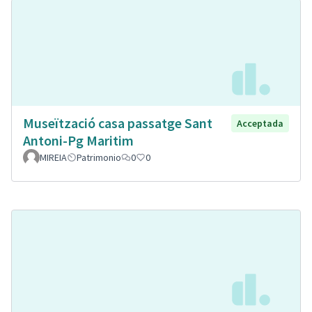
Museïtzació casa passatge Sant
Acceptada
Antoni-Pg Maritim
MIREIA
Patrimonio
0
0