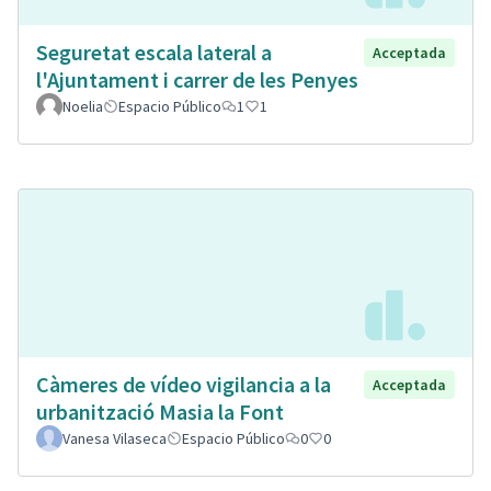
Seguretat escala lateral a
Acceptada
l'Ajuntament i carrer de les Penyes
Noelia
Espacio Público
1
1
Càmeres de vídeo vigilancia a la
Acceptada
urbanització Masia la Font
Vanesa Vilaseca
Espacio Público
0
0