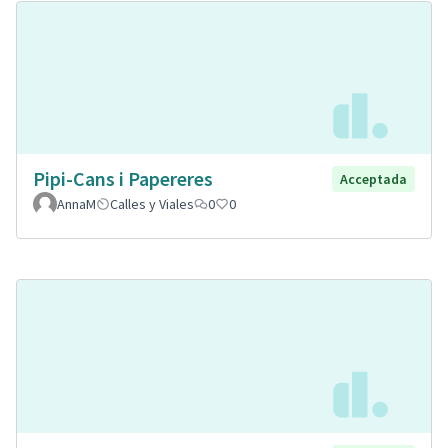
Pipi-Cans i Papereres
Acceptada
AnnaM
Calles y Viales
0
0