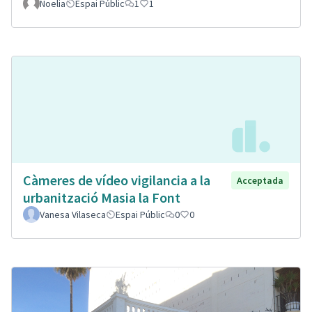
Noelia
Espai Públic
1
1
Càmeres de vídeo vigilancia a la
Acceptada
urbanització Masia la Font
Vanesa Vilaseca
Espai Públic
0
0