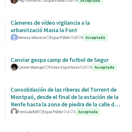
Pep Torrents
Espai Públic
0
0
Acceptada
Càmeres de vídeo vigilancia a la
urbanització Masia la Font
Vanesa Vilaseca
Espai Públic
0
0
Acceptada
Canviar gespa camp de futbol de Segur
Carme Vilamajó
Pistes Esportives
3
0
Acceptada
Consolidación de las riberas del Torrent de
Montpaó, desde el final de la estación de la
Renfe hasta la zona de piedra de la calle de
L’Estany.
FemCalafell
Espai Públic
1
1
Acceptada