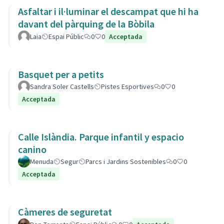
Asfaltar i il·luminar el descampat que hi ha
davant del pàrquing de la Bòbila
Laia
Espai Públic
0
0
Acceptada
Basquet per a petits
Sandra Soler Castells
Pistes Esportives
0
0
Acceptada
Calle Islàndia. Parque infantil y espacio
canino
Menuda
Segur
Parcs i Jardins Sostenibles
0
0
Acceptada
Càmeres de seguretat