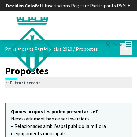
Decidim Calafell
-
Inscripcions Registre Participants PAM
Menú
Entra
Menú p
Pressupostos Participatius 2020
/
Propostes
Propostes
Filtrar i cercar
Saltar el mapa
Leaflet
|
©
HERE maps
7
El següent element és un mapa que presenta els components d'aq
+
Quines propostes poden presentar-se?
−
Necessàriament han de ser inversions.
– Relacionades amb l’espai públic o la millora
d’equipaments municipals.