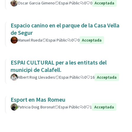
Oscar Garcia Gimeno
Espai Públic
0
0
Acceptada
Espacio canino en el parque de la Casa Vella
de Segur
Manuel Rueda
Espai Públic
0
0
Acceptada
ESPAI CULTURAL per a les entitats del
municipi de Calafell.
Albert Roig Llevadies
Espai Públic
0
16
Acceptada
Esport en Mas Romeu
Patricia Doig Boronat
Espai Públic
0
1
Acceptada