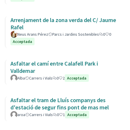
Arrenjament de la zona verda del C/ Jaume
Rafel
Neus Arans Pérez
Parcs i Jardins Sostenibles
0
0
Acceptada
Asfaltar el camí entre Calafell Park i
Valldemar
Alba
Carrers i Vials
0
2
Acceptada
Asfaltar el tram de Lluís companys des
d'estació de segur fins pont de mas mel
aroa
Carrers i Vials
0
1
Acceptada