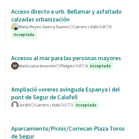
Acceso directo a urb. Bellamar y asfaltado
calzadas urbanización
Maria Reyes Guerra Suarez
Carrers i Vials
0
0
Acceptada
Accesos al mar para las personas mayores
María Luisa Invernón
Platges
0
4
Acceptada
Ampliació voreres avinguda Espanya i del
pont de Segur de Calafell
JordiA
Carrers i Vials
1
1
Acceptada
Aparcamiento/Picnic/Correcan Plaza Toros
de Segur