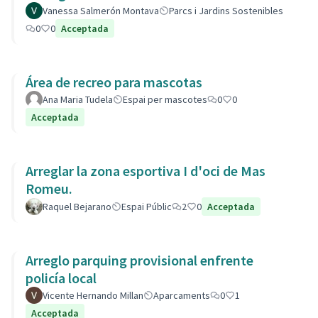
Vanessa Salmerón Montava
Parcs i Jardins Sostenibles
0
0
Acceptada
Área de recreo para mascotas
Ana Maria Tudela
Espai per mascotes
0
0
Acceptada
Arreglar la zona esportiva I d'oci de Mas
Romeu.
Raquel Bejarano
Espai Públic
2
0
Acceptada
Arreglo parquing provisional enfrente
policía local
Vicente Hernando Millan
Aparcaments
0
1
Acceptada