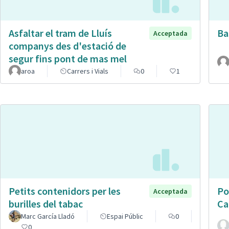
Asfaltar el tram de Lluís
Ba
Acceptada
companys des d'estació de
segur fins pont de mas mel
aroa
Carrers i Vials
0
1
Petits contenidors per les
Po
Acceptada
burilles del tabac
Ca
Marc García Lladó
Espai Públic
0
0