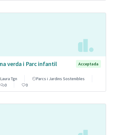
na verda i Parc infantil
Acceptada
Laura Tgn
Parcs i Jardins Sostenibles
0
0