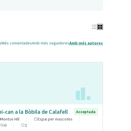
s
Més comentades
Amb més seguidores
Amb més autores
pi-can a la Bòbila de Calafell
Acceptada
Montse Hill
Espai per mascotes
0
2