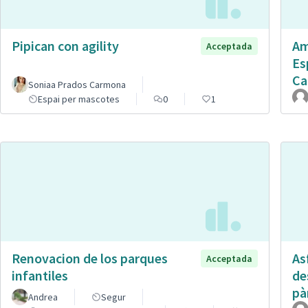
Pipican con agility
Am
Acceptada
Es
Ca
Soniaa Prados Carmona
Espai per mascotes
0
1
Renovacion de los parques
Asf
Acceptada
infantiles
de
pà
Andrea
Segur