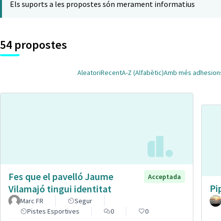
Els suports a les propostes són merament informatius
54 propostes
Aleatori
Recent
A-Z (Alfabètic)
Amb més adhesion
Fes que el pavelló Jaume
Acceptada
Pi
Vilamajó tingui identitat
Marc FR
Segur
Pistes Esportives
0
0