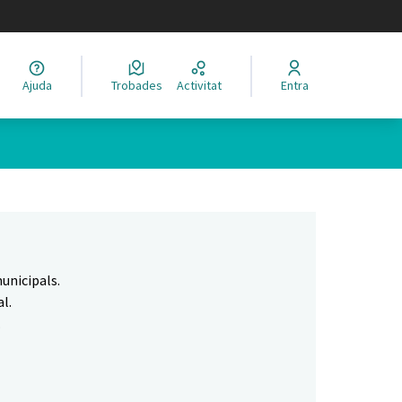
legir el idioma
Ajuda
Trobades
Activitat
Entra
Leaflet
|
©
HERE maps
 com a punts al mapa. L'element es pot fer servir amb un lector 
unicipals.
l.
.