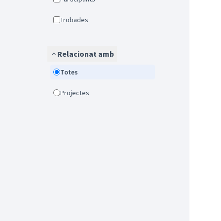
Trobades
Relacionat amb
Totes
Projectes