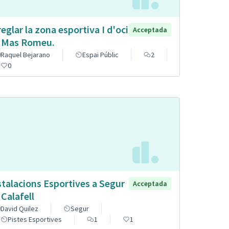
reglar la zona esportiva I d'oci
Acceptada
 Mas Romeu.
Raquel Bejarano
Espai Públic
2
0
stalacions Esportives a Segur
Acceptada
 Calafell
David Quilez
Segur
Pistes Esportives
1
1