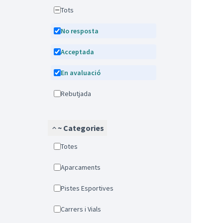
Tots
No resposta
Acceptada
En avaluació
Rebutjada
~ Categories
Totes
Aparcaments
Pistes Esportives
Carrers i Vials