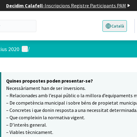
Decidim Calafell
-
Inscripcions Registre Participants PAM
Català
Triar la llengua
E
Menú d'usuari
tius 2020
/
 el mapa
5
t element és un mapa que presenta els components d'aquesta pàgina
Quines propostes poden presentar-se?
Necessàriament han de ser inversions.
– Relacionades amb l’espai públic o la millora d’equipaments m
– De competència municipal i sobre béns de propietat municipa
– Concretes i que donin resposta a una necessitat determinada
– Que compleixin la normativa vigent.
– D’interès general.
– Viables tècnicament.