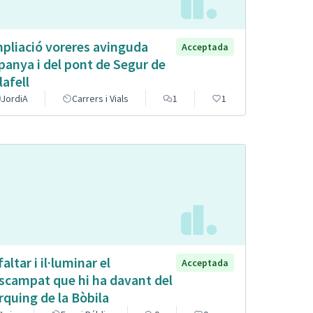
pliació voreres avinguda
Acceptada
panya i del pont de Segur de
lafell
JordiA
Carrers i Vials
1
1
altar i il·luminar el
Acceptada
scampat que hi ha davant del
rquing de la Bòbila