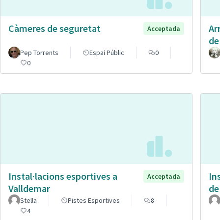
Càmeres de seguretat
Ar
Acceptada
de
Pep Torrents
Espai Públic
0
0
Instal·lacions esportives a
In
Acceptada
Valldemar
de
Stella
Pistes Esportives
8
4