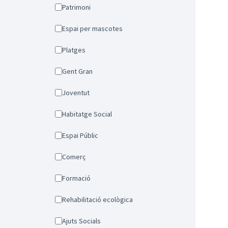
Patrimoni
Espai per mascotes
Platges
Gent Gran
Joventut
Habitatge Social
Espai Públic
Comerç
Formació
Rehabilitació ecològica
Ajuts Socials