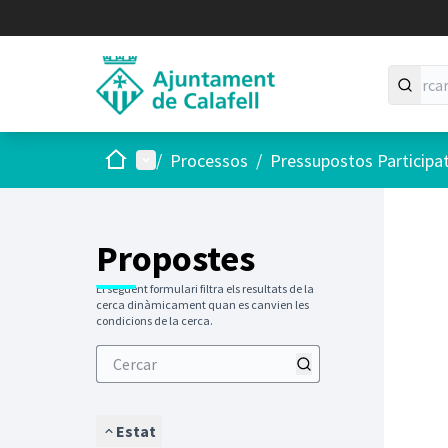
Inici
Menú principal
/
Processos
/
Pressupostos Participa
Saltar
El següen
+
−
Propostes
El següent formulari filtra els resultats de la
cerca dinàmicament quan es canvien les
condicions de la cerca.
Estat