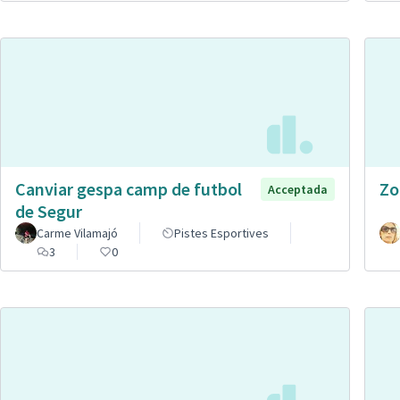
Canviar gespa camp de futbol
Zo
Acceptada
de Segur
Carme Vilamajó
Pistes Esportives
3
0