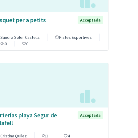
squet per a petits
Acceptada
Sandra Soler Castells
Pistes Esportives
0
0
rterías playa Segur de
Acceptada
lafell
Cristina Quilez
1
4