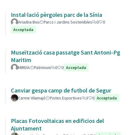
Instal·lació pèrgoles parc de la Sínia
Ariadna Bou
Parcs i Jardins Sostenibles
0
0
Acceptada
Museïtzació casa passatge Sant Antoni-Pg
Maritim
MIREIA
Patrimoni
0
0
Acceptada
Canviar gespa camp de futbol de Segur
Carme Vilamajó
Pistes Esportives
3
0
Acceptada
Placas Fotovoltaicas en edificios del
Ajuntament