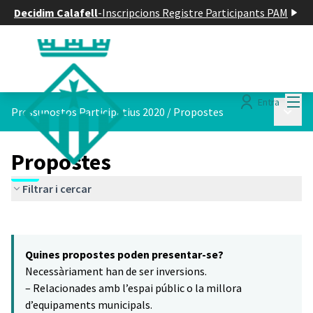
Decidim Calafell
-
Inscripcions Registre Participants PAM
Menú
Entra
Menú p
Pressupostos Participatius 2020
/
Propostes
Propostes
Filtrar i cercar
Saltar el mapa
Leaflet
|
©
HERE maps
10
El següent element és un mapa que presenta els components d'aq
+
Quines propostes poden presentar-se?
−
Necessàriament han de ser inversions.
– Relacionades amb l’espai públic o la millora
d’equipaments municipals.