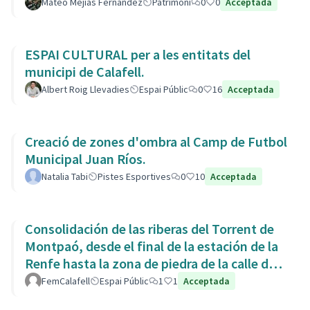
Mateo Mejias Fernandez
Patrimoni
0
0
Acceptada
ESPAI CULTURAL per a les entitats del
municipi de Calafell.
Albert Roig Llevadies
Espai Públic
0
16
Acceptada
Creació de zones d'ombra al Camp de Futbol
Municipal Juan Ríos.
Natalia Tabi
Pistes Esportives
0
10
Acceptada
Consolidación de las riberas del Torrent de
Montpaó, desde el final de la estación de la
Renfe hasta la zona de piedra de la calle de
L’Estany.
FemCalafell
Espai Públic
1
1
Acceptada