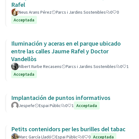
Rafel
Neus Arans Pérez
Parcs i Jardins Sostenibles
0
0
Acceptada
Iluminación y aceras en el parque ubicado
entre las calles Jaume Rafel y Doctor
Vandellòs
Albert Iturbe Recasens
Parcs i Jardins Sostenibles
0
1
Acceptada
Implantación de puntos informativos
Jespefe
Espai Públic
0
1
Acceptada
Petits contenidors per les burilles del tabac
Marc García Lladó
Espai Públic
0
0
Acceptada