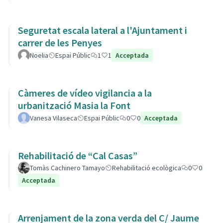
Seguretat escala lateral a l'Ajuntament i
carrer de les Penyes
Noelia
Espai Públic
1
1
Acceptada
Càmeres de vídeo vigilancia a la
urbanització Masia la Font
Vanesa Vilaseca
Espai Públic
0
0
Acceptada
Rehabilitació de “Cal Casas”
Tomàs Cachinero Tamayo
Rehabilitació ecològica
0
0
Acceptada
Arrenjament de la zona verda del C/ Jaume