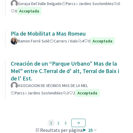
Soraya Del Valle Delgado
Parcs i Jardins Sostenibles
0
0
Acceptada
Pla de Mobilitat a Mas Romeu
Ramon Ferré Solé
Carrers i Vials
4
0
Acceptada
Creación de un “Parque Urbano” Mas de la
Mel" entre C.Terral de d' alt, Terral de Baix i
de l' Est.
ASOCIACION DE VECINOS MAS DE LA MEL
Parcs i Jardins Sostenibles
3
2
Acceptada
1
2
3
Resultats per pàgina:
25