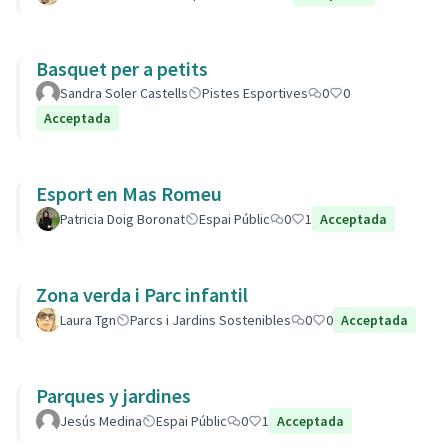
Basquet per a petits
Sandra Soler Castells
Pistes Esportives
0
0
Acceptada
Esport en Mas Romeu
Patricia Doig Boronat
Espai Públic
0
1
Acceptada
Zona verda i Parc infantil
Laura Tgn
Parcs i Jardins Sostenibles
0
0
Acceptada
Parques y jardines
Jesús Medina
Espai Públic
0
1
Acceptada