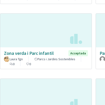
Zona verda i Parc infantil
Pa
Acceptada
Laura Tgn
Parcs i Jardins Sostenibles
0
0