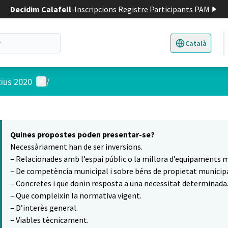
Decidim Calafell
-
Inscripcions Registre Participants PAM
Català
Triar la llengua
E
Menú d'usuari
tius 2020
/
 el mapa
6
t element és un mapa que presenta els components d'aquesta pàgina
Quines propostes poden presentar-se?
Necessàriament han de ser inversions.
– Relacionades amb l’espai públic o la millora d’equipaments m
– De competència municipal i sobre béns de propietat municipa
– Concretes i que donin resposta a una necessitat determinada
– Que compleixin la normativa vigent.
– D’interès general.
– Viables tècnicament.