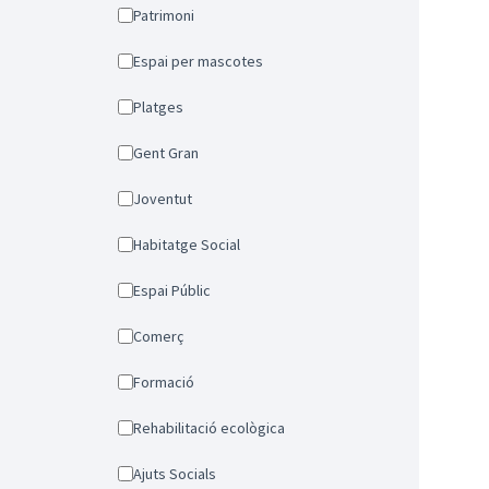
Patrimoni
Espai per mascotes
Platges
Gent Gran
Joventut
Habitatge Social
Espai Públic
Comerç
Formació
Rehabilitació ecològica
Ajuts Socials