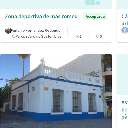
Zona deportiva de más romeu
Cà
Acceptada
ur
Antonio Fernandez Redondo
Parcs i Jardins Sostenibles
1
0
Asf
de
pà