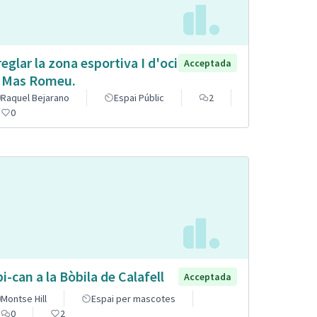
reglar la zona esportiva I d'oci
Acceptada
 Mas Romeu.
Raquel Bejarano
Espai Públic
2
0
pi-can a la Bòbila de Calafell
Acceptada
Montse Hill
Espai per mascotes
0
2