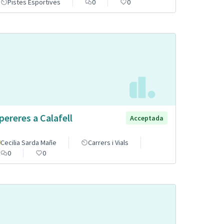
Pistes Esportives
0
0
pereres a Calafell
Acceptada
Cecilia Sarda Mañe
Carrers i Vials
0
0