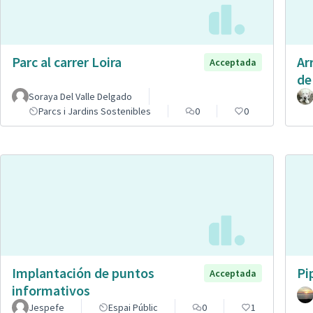
Parc al carrer Loira
Ar
Acceptada
de
Soraya Del Valle Delgado
Parcs i Jardins Sostenibles
0
0
Implantación de puntos
Pi
Acceptada
informativos
Jespefe
Espai Públic
0
1