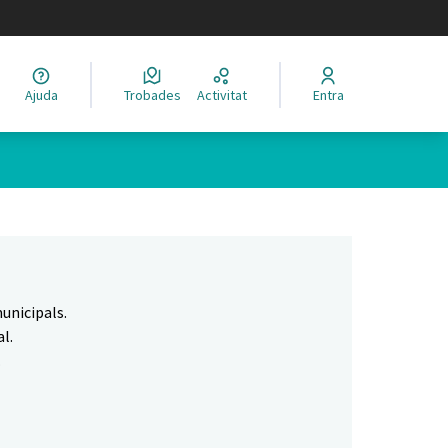
legir el idioma
Ajuda
Trobades
Activitat
Entra
Leaflet
|
©
HERE maps
 com a punts al mapa. L'element es pot fer servir amb un lector 
unicipals.
l.
.