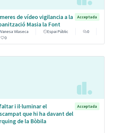
meres de vídeo vigilancia a la
Acceptada
banització Masia la Font
Vanesa Vilaseca
Espai Públic
0
0
altar i il·luminar el
Acceptada
scampat que hi ha davant del
rquing de la Bòbila