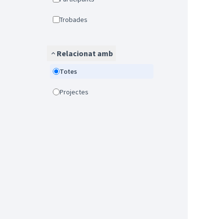
Trobades
Relacionat amb
Totes
Projectes