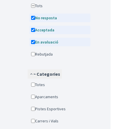
Tots
No resposta
Acceptada
En avaluació
Rebutjada
~ Categories
Totes
Aparcaments
Pistes Esportives
Carrers i Vials