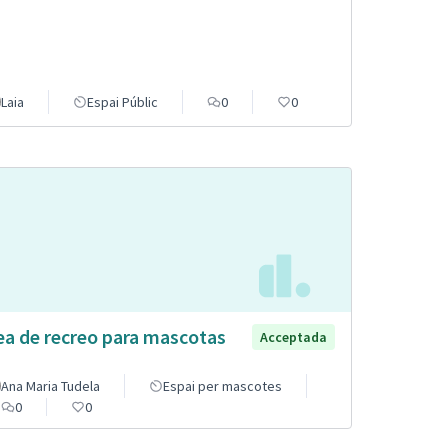
Laia
Espai Públic
0
0
ea de recreo para mascotas
Acceptada
Ana Maria Tudela
Espai per mascotes
0
0