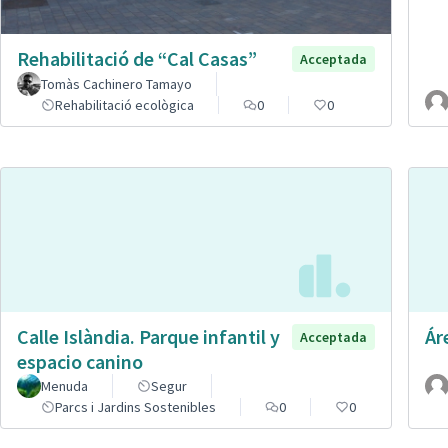
Rehabilitació de “Cal Casas”
Acceptada
Tomàs Cachinero Tamayo
Rehabilitació ecològica
0
0
Calle Islàndia. Parque infantil y
Ár
Acceptada
espacio canino
Menuda
Segur
Parcs i Jardins Sostenibles
0
0