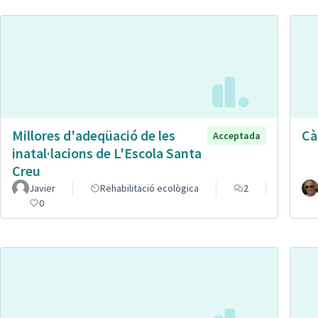
Millores d'adeqüació de les
Cà
Acceptada
inatal·lacions de L'Escola Santa
Creu
Javier
Rehabilitació ecològica
2
0