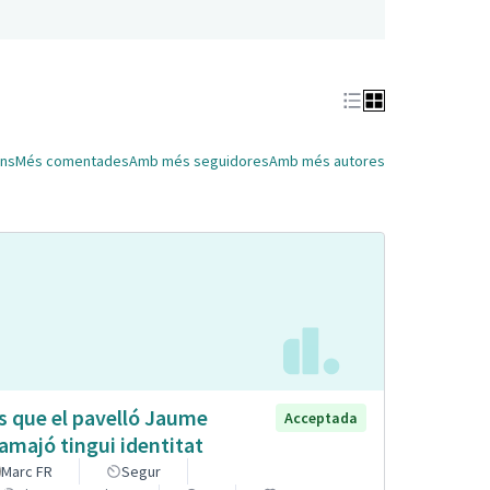
ns
Més comentades
Amb més seguidores
Amb més autores
s que el pavelló Jaume
Acceptada
lamajó tingui identitat
Marc FR
Segur