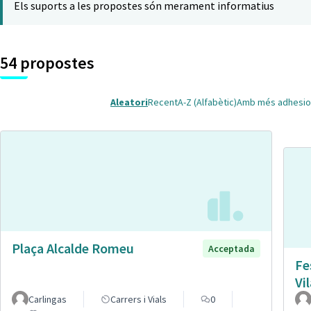
Els suports a les propostes són merament informatius
54 propostes
Aleatori
Recent
A-Z (Alfabètic)
Amb més adhesio
Plaça Alcalde Romeu
Acceptada
Fe
Vi
Carlingas
Carrers i Vials
0