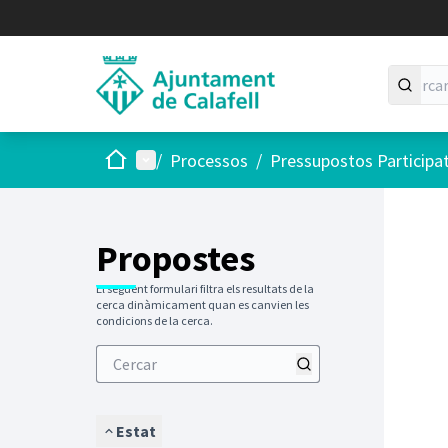
Inici
Menú principal
/
Processos
/
Pressupostos Participa
Saltar
El següen
+
−
Propostes
El següent formulari filtra els resultats de la
cerca dinàmicament quan es canvien les
condicions de la cerca.
Estat