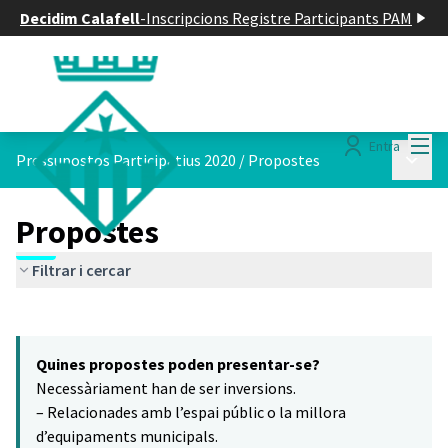
Decidim Calafell
-
Inscripcions Registre Participants PAM
Menú
Entra
Menú p
Pressupostos Participatius 2020
/
Propostes
Propostes
Filtrar i cercar
Saltar el mapa
Leaflet
|
©
HERE maps
5
El següent element és un mapa que presenta els components d'aq
+
Quines propostes poden presentar-se?
−
Necessàriament han de ser inversions.
– Relacionades amb l’espai públic o la millora
d’equipaments municipals.