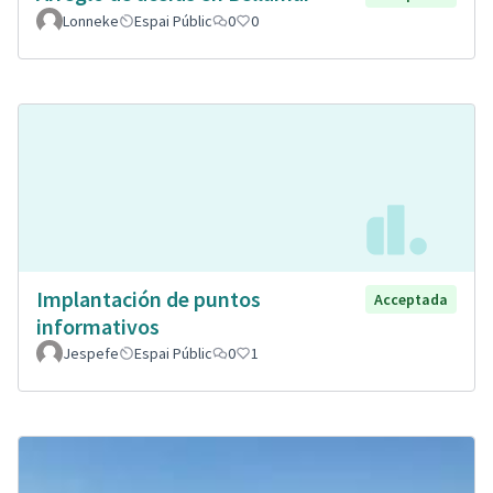
Lonneke
Espai Públic
0
0
Implantación de puntos
Acceptada
informativos
Jespefe
Espai Públic
0
1