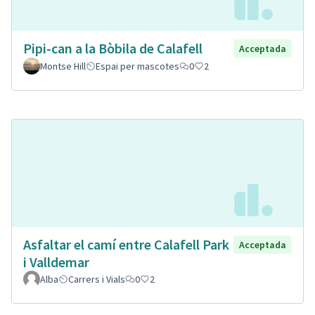
Pipi-can a la Bòbila de Calafell
Acceptada
Montse Hill
Espai per mascotes
0
2
Asfaltar el camí entre Calafell Park
Acceptada
i Valldemar
Alba
Carrers i Vials
0
2