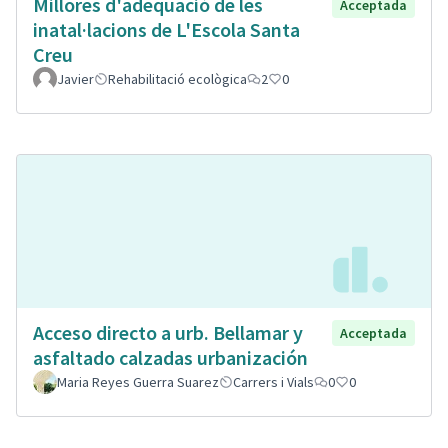
Millores d'adeqüació de les
Acceptada
inatal·lacions de L'Escola Santa
Creu
Javier
Rehabilitació ecològica
2
0
Acceso directo a urb. Bellamar y
Acceptada
asfaltado calzadas urbanización
Maria Reyes Guerra Suarez
Carrers i Vials
0
0