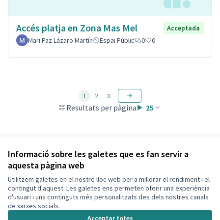
Accés platja en Zona Mas Mel
Acceptada
Mari Paz Lázaro Martín
Espai Públic
0
0
1
2
3
Resultats per pàgina:
25
Veure totes les propostes retirades
Informació sobre les galetes que es fan servir a
aquesta pàgina web
Utilitzem galetes en el nostre lloc web per a millorar el rendiment i el
Termes i condicions d'ús
contingut d'aquest. Les galetes ens permeten oferir una experiència
Configuració de les galetes
d'usuari i uns continguts més personalitzats des dels nostres canals
Decidim Calafell a X
Decidim Calafell a Facebook
Decidim Calafell a YouTube
Decidim Calafell a GitHub
de xarxes socials.
(Enllaç extern)
(Enllaç extern)
(Enllaç extern)
(Enllaç extern)
Acceptar totes