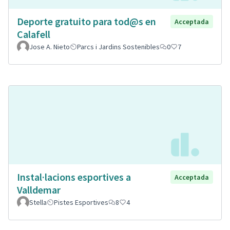
Deporte gratuito para tod@s en
Acceptada
Calafell
Jose A. Nieto
Parcs i Jardins Sostenibles
0
7
Instal·lacions esportives a
Acceptada
Valldemar
Stella
Pistes Esportives
8
4