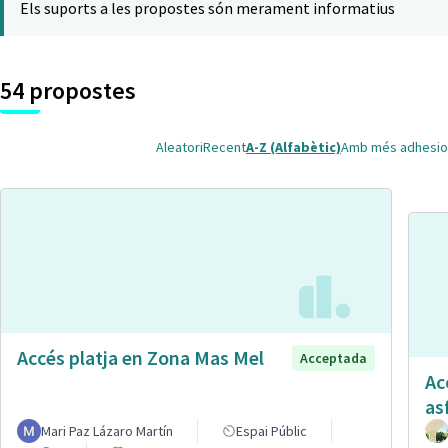
Els suports a les propostes són merament informatius
54 propostes
Aleatori
Recent
A-Z (Alfabètic)
Amb més adhesio
Accés platja en Zona Mas Mel
Acceptada
Ac
as
Mari Paz Lázaro Martín
Espai Públic