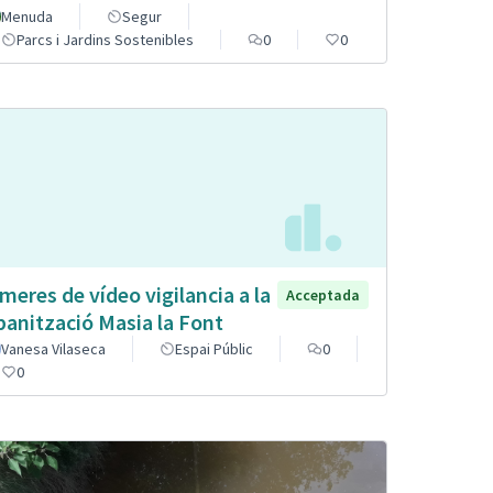
Menuda
Segur
Parcs i Jardins Sostenibles
0
0
meres de vídeo vigilancia a la
Acceptada
banització Masia la Font
Vanesa Vilaseca
Espai Públic
0
0