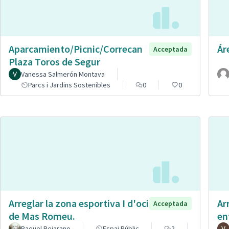
Aparcamiento/Picnic/Correcan
Ár
Acceptada
Plaza Toros de Segur
Vanessa Salmerón Montava
Parcs i Jardins Sostenibles
0
0
Arreglar la zona esportiva I d'oci
Ar
Acceptada
de Mas Romeu.
en
Raquel Bejarano
Espai Públic
2