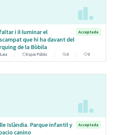
altar i il·luminar el
Acceptada
scampat que hi ha davant del
rquing de la Bòbila
Laia
Espai Públic
0
0
lle Islàndia. Parque infantil y
Acceptada
pacio canino