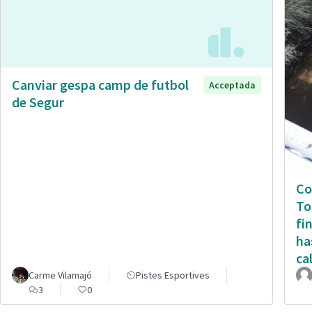
Canviar gespa camp de futbol
Acceptada
de Segur
Co
To
fi
ha
ca
Carme Vilamajó
Pistes Esportives
3
0