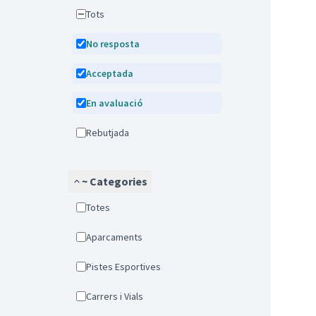
Tots
No resposta
Acceptada
En avaluació
Rebutjada
~ Categories
Totes
Aparcaments
Pistes Esportives
Carrers i Vials