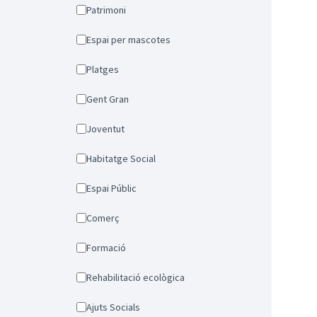
Patrimoni
Espai per mascotes
Platges
Gent Gran
Joventut
Habitatge Social
Espai Públic
Comerç
Formació
Rehabilitació ecològica
Ajuts Socials