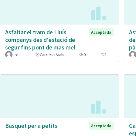
Asfaltar el tram de Lluís
Asf
Acceptada
companys des d'estació de
de
segur fins pont de mas mel
pà
aroa
Carrers i Vials
0
1
Basquet per a petits
Ca
Acceptada
es