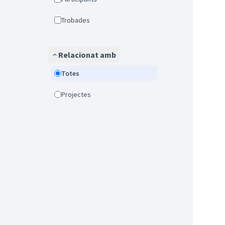
Trobades
Relacionat amb
Totes
Projectes