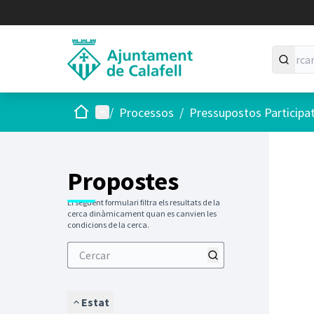
Inici
Menú principal
/
Processos
/
Pressupostos Participa
Saltar
El següen
+
−
Propostes
El següent formulari filtra els resultats de la
cerca dinàmicament quan es canvien les
condicions de la cerca.
Estat