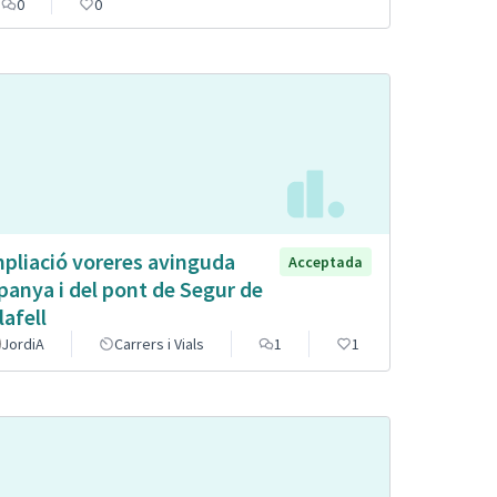
0
0
pliació voreres avinguda
Acceptada
panya i del pont de Segur de
lafell
JordiA
Carrers i Vials
1
1