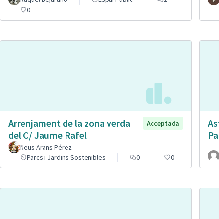
0
Arrenjament de la zona verda
As
Acceptada
del C/ Jaume Rafel
Pa
Neus Arans Pérez
Parcs i Jardins Sostenibles
0
0