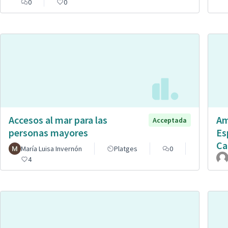
0
0
Accesos al mar para las
Am
Acceptada
personas mayores
Es
Ca
María Luisa Invernón
Platges
0
4