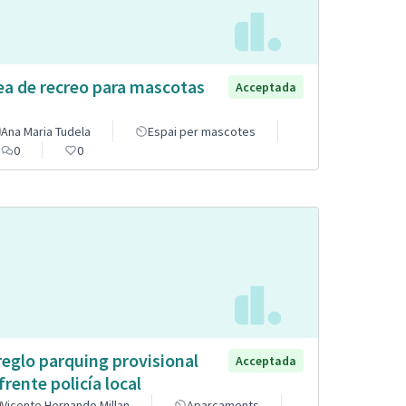
ea de recreo para mascotas
Acceptada
Ana Maria Tudela
Espai per mascotes
0
0
reglo parquing provisional
Acceptada
frente policía local
Vicente Hernando Millan
Aparcaments