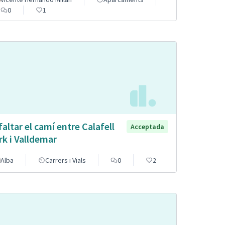
0
1
faltar el camí entre Calafell
Acceptada
rk i Valldemar
Alba
Carrers i Vials
0
2