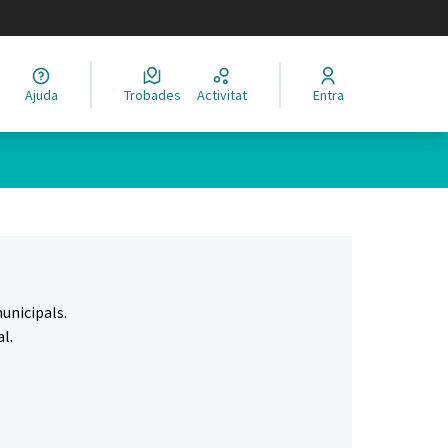
legir el idioma
Ajuda
Trobades
Activitat
Entra
Leaflet
|
©
HERE maps
 com a punts al mapa. L'element es pot fer servir amb un lector 
unicipals.
l.
.