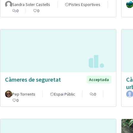
Sandra Soler Castells
Pistes Esportives
0
0
Càmeres de seguretat
Cà
Acceptada
ur
Pep Torrents
Espai Públic
0
0