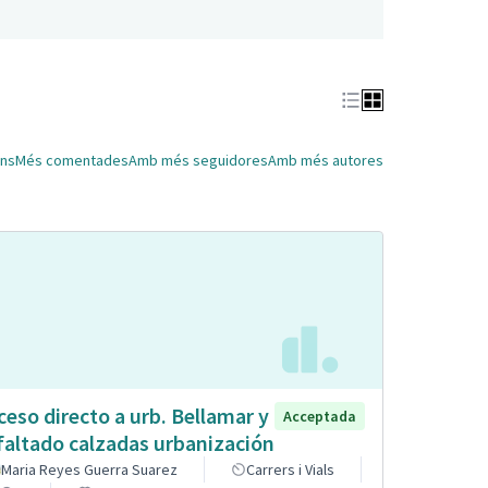
ns
Més comentades
Amb més seguidores
Amb més autores
ceso directo a urb. Bellamar y
Acceptada
faltado calzadas urbanización
Maria Reyes Guerra Suarez
Carrers i Vials