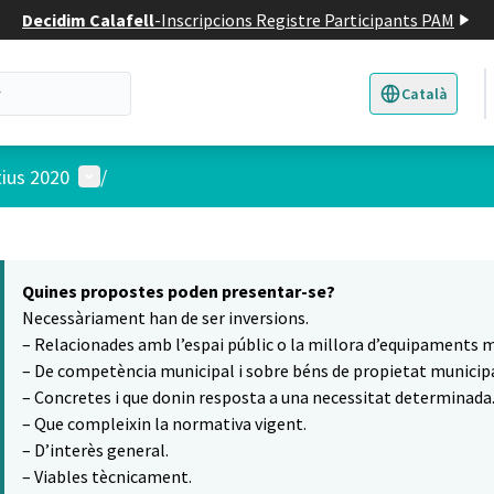
Decidim Calafell
-
Inscripcions Registre Participants PAM
Català
Triar la llengua
E
Menú d'usuari
tius 2020
/
 el mapa
7
t element és un mapa que presenta els components d'aquesta pàgina
Quines propostes poden presentar-se?
Necessàriament han de ser inversions.
– Relacionades amb l’espai públic o la millora d’equipaments m
– De competència municipal i sobre béns de propietat municipa
– Concretes i que donin resposta a una necessitat determinada
– Que compleixin la normativa vigent.
– D’interès general.
– Viables tècnicament.