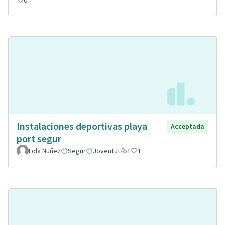
0
Instalaciones deportivas playa
Acceptada
port segur
Lola Nuñez
Segur
Joventut
1
1