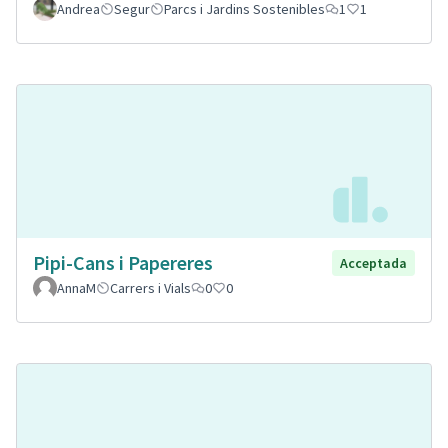
Andrea
Segur
Parcs i Jardins Sostenibles
1
1
Pipi-Cans i Papereres
Acceptada
AnnaM
Carrers i Vials
0
0