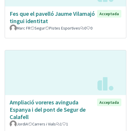
Fes que el pavelló Jaume Vilamajó
Acceptada
tingui identitat
Marc FR
Segur
Pistes Esportives
0
0
Ampliació voreres avinguda
Acceptada
Espanya i del pont de Segur de
Calafell
JordiA
Carrers i Vials
1
1