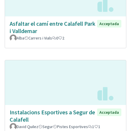
Asfaltar el camí entre Calafell Park
Acceptada
i Valldemar
Alba
Carrers i Vials
0
2
Instalacions Esportives a Segur de
Acceptada
Calafell
David Quilez
Segur
Pistes Esportives
1
1