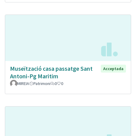
Museïtzació casa passatge Sant
Acceptada
Antoni-Pg Maritim
MIREIA
Patrimoni
0
0