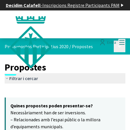
Decidim Calafell
-
Inscripcions Registre Participants PAM
Menú
Entra
Menú p
Pressupostos Participatius 2020
/
Propostes
Propostes
Filtrar i cercar
Saltar el mapa
Leaflet
|
©
HERE maps
16
El següent element és un mapa que presenta els components d'aq
+
Quines propostes poden presentar-se?
−
Necessàriament han de ser inversions.
– Relacionades amb l’espai públic o la millora
d’equipaments municipals.