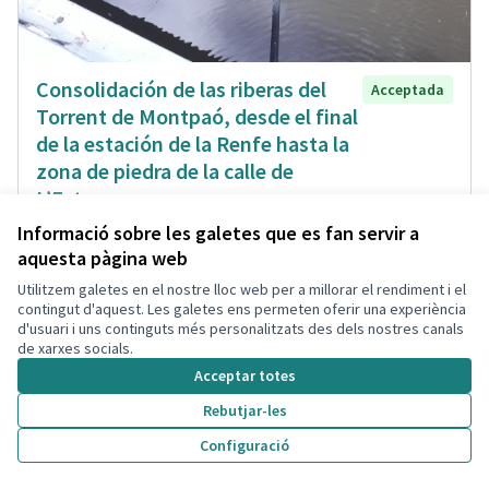
Consolidación de las riberas del
Acceptada
Torrent de Montpaó, desde el final
de la estación de la Renfe hasta la
zona de piedra de la calle de
L’Estany.
FemCalafell
Espai Públic
1
1
Informació sobre les galetes que es fan servir a
aquesta pàgina web
Utilitzem galetes en el nostre lloc web per a millorar el rendiment i el
contingut d'aquest. Les galetes ens permeten oferir una experiència
d'usuari i uns continguts més personalitzats des dels nostres canals
de xarxes socials.
Acceptar totes
Rebutjar-les
Configuració