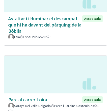
Asfaltar i il·luminar el descampat
Acceptada
que hi ha davant del pàrquing de la
Bòbila
Laia
Espai Públic
0
0
Parc al carrer Loira
Acceptada
Soraya Del Valle Delgado
Parcs i Jardins Sostenibles
0