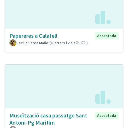
Papereres a Calafell
Acceptada
Cecilia Sarda Mañe
Carrers i Vials
0
0
Museïtzació casa passatge Sant
Acceptada
Antoni-Pg Maritim