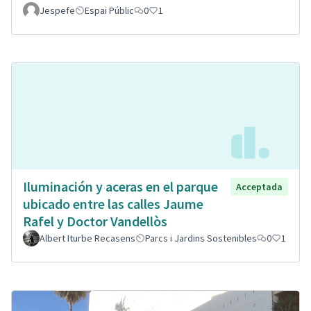
Jespefe
Espai Públic
0
1
Iluminación y aceras en el parque
Acceptada
ubicado entre las calles Jaume
Rafel y Doctor Vandellòs
Albert Iturbe Recasens
Parcs i Jardins Sostenibles
0
1