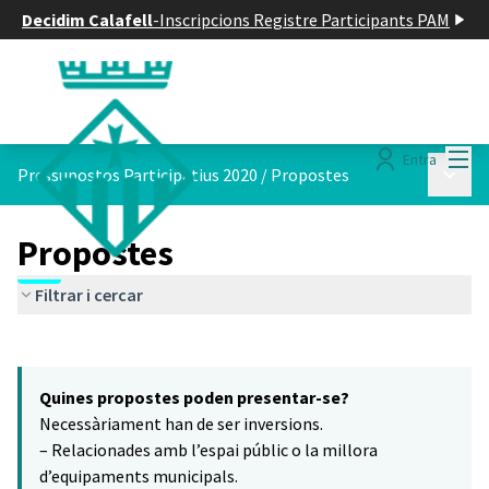
Decidim Calafell
-
Inscripcions Registre Participants PAM
Menú
Entra
Menú p
Pressupostos Participatius 2020
/
Propostes
Propostes
Filtrar i cercar
Saltar el mapa
Leaflet
|
©
HERE maps
16
El següent element és un mapa que presenta els components d'aq
+
Quines propostes poden presentar-se?
−
Necessàriament han de ser inversions.
– Relacionades amb l’espai públic o la millora
d’equipaments municipals.