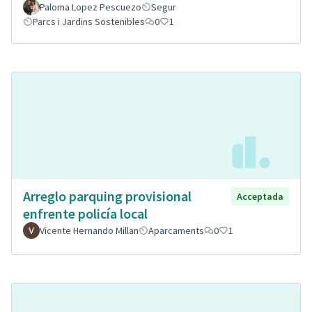
Paloma Lopez Pescuezo
Segur
Parcs i Jardins Sostenibles
0
1
Arreglo parquing provisional
Acceptada
enfrente policía local
Vicente Hernando Millan
Aparcaments
0
1