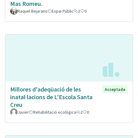
Mas Romeu.
Raquel Bejarano
Espai Públic
2
0
Millores d'adeqüació de les
Acceptada
inatal·lacions de L'Escola Santa
Creu
Javier
Rehabilitació ecològica
2
0